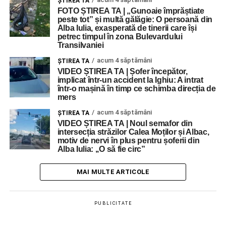
ŞTIREA TA
FOTO ȘTIREA TA | „Gunoaie împrăștiate
peste tot” și multă gălăgie: O persoană din
Alba Iulia, exasperată de tinerii care își
petrec timpul în zona Bulevardului
Transilvaniei
acum 4 săptămâni
ŞTIREA TA
VIDEO ȘTIREA TA | Șofer începător,
implicat într-un accident la Ighiu: A intrat
într-o mașină în timp ce schimba direcția de
mers
acum 4 săptămâni
ŞTIREA TA
VIDEO ȘTIREA TA | Noul semafor din
intersecția străzilor Calea Moților și Albac,
motiv de nervi în plus pentru șoferii din
Alba Iulia: ,,O să fie circ”
MAI MULTE ARTICOLE
PUBLICITATE