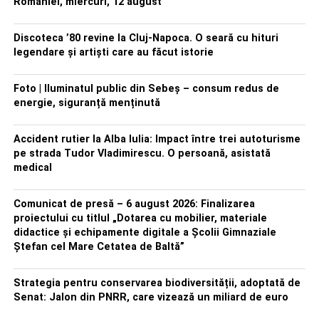
României, miercuri, 12 august
Discoteca ’80 revine la Cluj-Napoca. O seară cu hituri
legendare și artiști care au făcut istorie
Foto | Iluminatul public din Sebeș – consum redus de
energie, siguranță menținută
Accident rutier la Alba Iulia: Impact între trei autoturisme
pe strada Tudor Vladimirescu. O persoană, asistată
medical
Comunicat de presă – 6 august 2026: Finalizarea
proiectului cu titlul „Dotarea cu mobilier, materiale
didactice şi echipamente digitale a Şcolii Gimnaziale
Ştefan cel Mare Cetatea de Baltă”
Strategia pentru conservarea biodiversității, adoptată de
Senat: Jalon din PNRR, care vizează un miliard de euro