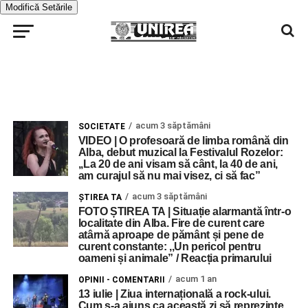
Modifică Setările
acum 3 săptămâni
SOCIETATE
VIDEO | O profesoară de limba română din
Alba, debut muzical la Festivalul Rozelor:
,,La 20 de ani visam să cânt, la 40 de ani,
am curajul să nu mai visez, ci să fac”
acum 3 săptămâni
ŞTIREA TA
FOTO ȘTIREA TA | Situație alarmantă într-o
localitate din Alba. Fire de curent care
atârnă aproape de pământ și pene de
curent constante: ,,Un pericol pentru
oameni și animale” / Reacția primarului
acum 1 an
OPINII - COMENTARII
13 iulie | Ziua internațională a rock-ului.
Cum s-a ajuns ca această zi să reprezinte