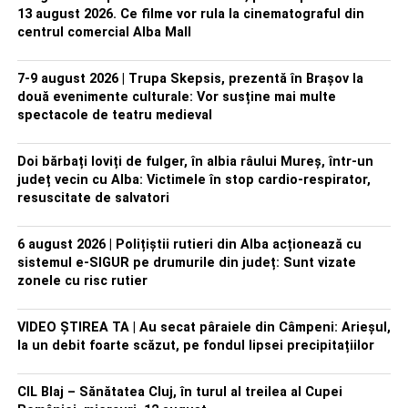
13 august 2026. Ce filme vor rula la cinematograful din
centrul comercial Alba Mall
7-9 august 2026 | Trupa Skepsis, prezentă în Brașov la
două evenimente culturale: Vor susține mai multe
spectacole de teatru medieval
Doi bărbați loviți de fulger, în albia râului Mureș, într-un
județ vecin cu Alba: Victimele în stop cardio-respirator,
resuscitate de salvatori
6 august 2026 | Polițiștii rutieri din Alba acționează cu
sistemul e-SIGUR pe drumurile din județ: Sunt vizate
zonele cu risc rutier
VIDEO ȘTIREA TA | Au secat pâraiele din Câmpeni: Arieșul,
la un debit foarte scăzut, pe fondul lipsei precipitațiilor
CIL Blaj – Sănătatea Cluj, în turul al treilea al Cupei