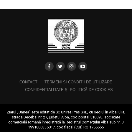
CONTACT
TERMENI ȘI CONDIȚII DE UTILIZARE
CONFIDENȚIALITATE ȘI POLITICĂ DE COOKIES
Ziarul „Unirea” este editat de SC Unirea Pres SRL, cu sediul în Alba Iulia,
strada Decebal nr. 27, județul Alba, cod poștal 510093, societate
comercială română înregistrată la Registrul Comerțului Alba sub nr. J
1991000336017, cod fiscal (CUI) RO 1756666