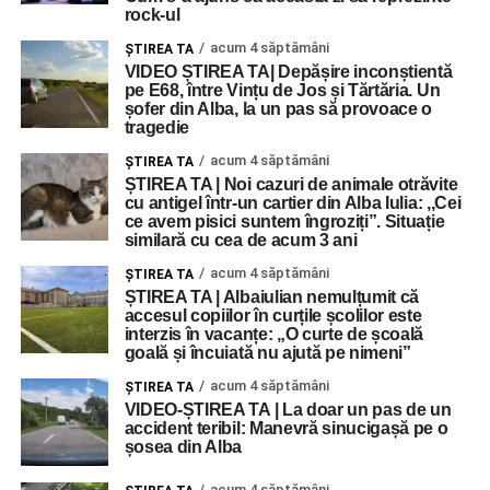
rock-ul
acum 4 săptămâni
ŞTIREA TA
VIDEO ȘTIREA TA| Depășire inconștientă
pe E68, între Vințu de Jos și Tărtăria. Un
șofer din Alba, la un pas să provoace o
tragedie
acum 4 săptămâni
ŞTIREA TA
ȘTIREA TA | Noi cazuri de animale otrăvite
cu antigel într-un cartier din Alba Iulia: ,,Cei
ce avem pisici suntem îngroziți”. Situație
similară cu cea de acum 3 ani
acum 4 săptămâni
ŞTIREA TA
ȘTIREA TA | Albaiulian nemulțumit că
accesul copiilor în curțile școlilor este
interzis în vacanțe: „O curte de școală
goală și încuiată nu ajută pe nimeni”
acum 4 săptămâni
ŞTIREA TA
VIDEO-ȘTIREA TA | La doar un pas de un
accident teribil: Manevră sinucigașă pe o
șosea din Alba
acum 4 săptămâni