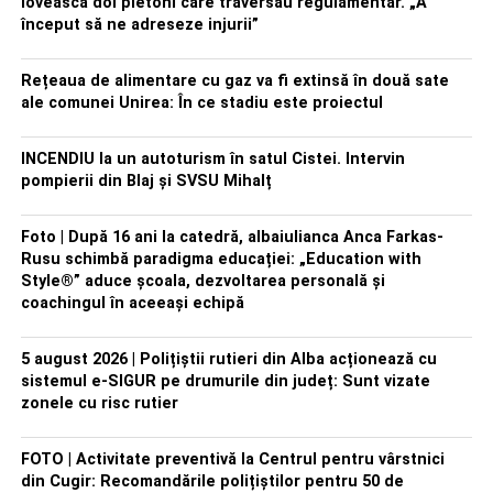
lovească doi pietoni care traversau regulamentar. „A
început să ne adreseze injurii”
Rețeaua de alimentare cu gaz va fi extinsă în două sate
ale comunei Unirea: În ce stadiu este proiectul
INCENDIU la un autoturism în satul Cistei. Intervin
pompierii din Blaj și SVSU Mihalț
Foto | După 16 ani la catedră, albaiulianca Anca Farkas-
Rusu schimbă paradigma educației: „Education with
Style®” aduce școala, dezvoltarea personală și
coachingul în aceeași echipă
5 august 2026 | Polițiștii rutieri din Alba acționează cu
sistemul e-SIGUR pe drumurile din județ: Sunt vizate
zonele cu risc rutier
FOTO | Activitate preventivă la Centrul pentru vârstnici
din Cugir: Recomandările polițiștilor pentru 50 de