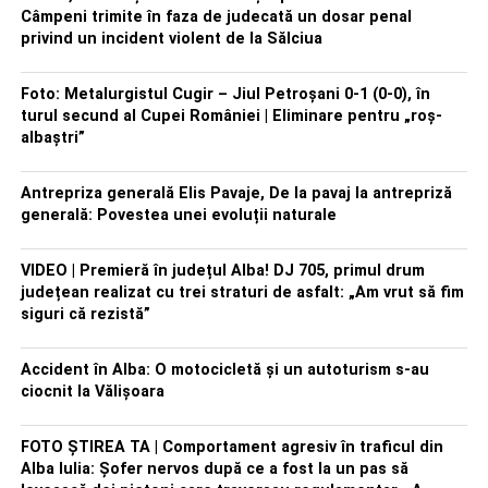
Câmpeni trimite în faza de judecată un dosar penal
privind un incident violent de la Sălciua
Foto: Metalurgistul Cugir – Jiul Petroșani 0-1 (0-0), în
turul secund al Cupei României | Eliminare pentru „roș-
albaștri”
Antrepriza generală Elis Pavaje, De la pavaj la antrepriză
generală: Povestea unei evoluții naturale
VIDEO | Premieră în județul Alba! DJ 705, primul drum
județean realizat cu trei straturi de asfalt: „Am vrut să fim
siguri că rezistă”
Accident în Alba: O motocicletă și un autoturism s-au
ciocnit la Vălișoara
FOTO ȘTIREA TA | Comportament agresiv în traficul din
Alba Iulia: Șofer nervos după ce a fost la un pas să