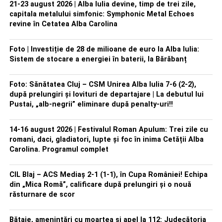
21-23 august 2026 | Alba Iulia devine, timp de trei zile,
capitala metalului simfonic: Symphonic Metal Echoes
revine în Cetatea Alba Carolina
Foto | Investiție de 28 de milioane de euro la Alba Iulia:
Sistem de stocare a energiei în baterii, la Bărăbanț
Foto: Sănătatea Cluj – CSM Unirea Alba Iulia 7-6 (2-2),
după prelungiri și lovituri de departajare | La debutul lui
Pustai, „alb-negrii” eliminare după penalty-uri!!
14-16 august 2026 | Festivalul Roman Apulum: Trei zile cu
romani, daci, gladiatori, lupte și foc în inima Cetății Alba
Carolina. Programul complet
CIL Blaj – ACS Mediaș 2-1 (1-1), în Cupa României! Echipa
din „Mica Romă”, calificare după prelungiri și o nouă
răsturnare de scor
Bătaie, amenințări cu moartea și apel la 112: Judecătoria