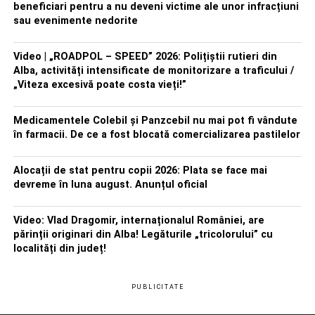
beneficiari pentru a nu deveni victime ale unor infracțiuni
sau evenimente nedorite
Video | „ROADPOL – SPEED” 2026: Polițiștii rutieri din
Alba, activități intensificate de monitorizare a traficului /
„Viteza excesivă poate costa vieți!”
Medicamentele Colebil și Panzcebil nu mai pot fi vândute
în farmacii. De ce a fost blocată comercializarea pastilelor
Alocații de stat pentru copii 2026: Plata se face mai
devreme în luna august. Anunțul oficial
Video: Vlad Dragomir, internaționalul României, are
părinții originari din Alba! Legăturile „tricolorului” cu
localități din județ!
PUBLICITATE