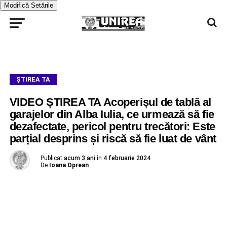
Modifică Setările
ŞTIREA TA
VIDEO ȘTIREA TA Acoperișul de tablă al
garajelor din Alba Iulia, ce urmează să fie
dezafectate, pericol pentru trecători: Este
parțial desprins și riscă să fie luat de vânt
Publicat
acum 3 ani
în
4 februarie 2024
De
Ioana Oprean