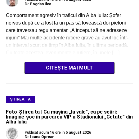
De
Bogdan Ilea
Comportament agresiv în traficul din Alba Iulia: Șofer
nervos după ce a fost la un pas să lovească doi pietoni
care traversau regulamentar. „A început să ne adreseze
injurii” Mai multe accidente rutiere grave au avut loc într-
un interval scurt de timp în Alba Iulia, în ultima perioadă.
Cu toate acestea, evenimentele rutiere, în unele […]
CITEȘTE MAI MULT
ŞTIREA TA
Foto-Știrea ta | Cu mașina „la vale”, ca pe scări:
Imagine-șoc în parcarea VIP a Stadionului „Cetate” din
Alba Iulia
Publicat
acum 16 ore
în
5 august 2026
De
Ioana Oprean