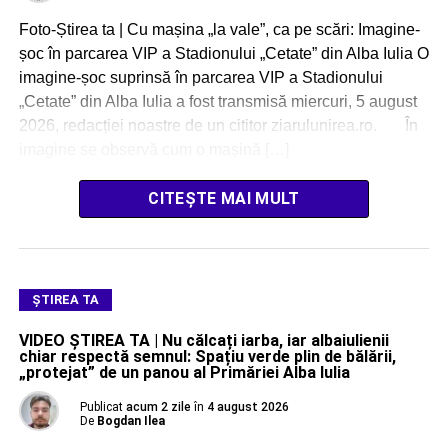
Foto-Știrea ta | Cu mașina „la vale”, ca pe scări: Imagine-
șoc în parcarea VIP a Stadionului „Cetate” din Alba Iulia O
imagine-șoc suprinsă în parcarea VIP a Stadionului
„Cetate” din Alba Iulia a fost transmisă miercuri, 5 august
2026, redacției noastre de un cititor ziarulunirea.ro. În
imagine se observă cum o mașină […]
CITEȘTE MAI MULT
ŞTIREA TA
VIDEO ȘTIREA TA | Nu călcați iarba, iar albaiulienii
chiar respectă semnul: Spațiu verde plin de bălării,
„protejat” de un panou al Primăriei Alba Iulia
Publicat
acum 2 zile
în
4 august 2026
De
Bogdan Ilea