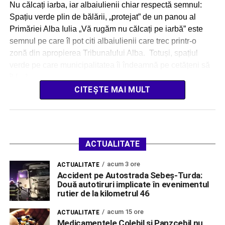
Nu călcați iarba, iar albaiulienii chiar respectă semnul:
Spațiu verde plin de bălării, „protejat” de un panou al
Primăriei Alba Iulia „Vă rugăm nu călcați pe iarbă” este
semnul pe care îl pot citi albaiulienii care trec printr-o
zonă din apropierea Tribunalului Alba. Totuși, spațiul
verde pe care municipalitatea îi îndeamnă pe cetățeni să
îl […]
CITEȘTE MAI MULT
ACTUALITATE
acum 3 ore
ACTUALITATE
Accident pe Autostrada Sebeș-Turda:
Două autotiruri implicate în evenimentul
rutier de la kilometrul 46
acum 15 ore
ACTUALITATE
Medicamentele Colebil și Panzcebil nu