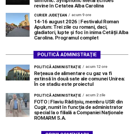
simfonic: Symphonic Metal Echoes
revine în Cetatea Alba Carolina
acum 9 ore
CURIER JUDEȚEAN
14-16 august 2026 | Festivalul Roman
Apulum: Trei zile cu romani, daci,
gladiatori, lupte și foc în inima Cetății Alba
Carolina. Programul complet
POLITICĂ ADMINISTRAȚIE
acum 12 ore
POLITICĂ ADMINISTRAȚIE
Rețeaua de alimentare cu gaz va fi
extinsă în două sate ale comunei Unirea:
În ce stadiu este proiectul
acum 2 zile
POLITICĂ ADMINISTRAȚIE
FOTO | Flaviu Rădițoiu, membru USR din
Cugir, numit în funcția de administrator
special la o filială a Companiei Naționale
ROMARM S.A.