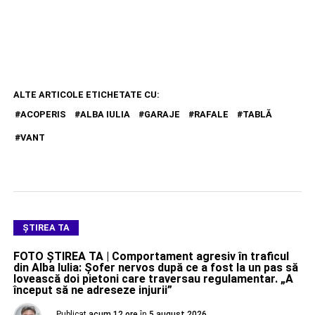
ALTE ARTICOLE ETICHETATE CU:
ACOPERIS
ALBA IULIA
GARAJE
RAFALE
TABLĂ
VANT
ŞTIREA TA
FOTO ȘTIREA TA | Comportament agresiv în traficul
din Alba Iulia: Șofer nervos după ce a fost la un pas să
lovească doi pietoni care traversau regulamentar. „A
început să ne adreseze injurii”
Publicat
acum 12 ore
în
5 august 2026