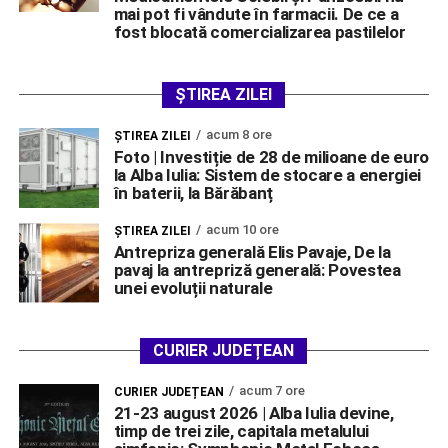
mai pot fi vândute în farmacii. De ce a
fost blocată comercializarea pastilelor
ȘTIREA ZILEI
acum 8 ore
ŞTIREA ZILEI
Foto | Investiție de 28 de milioane de euro
la Alba Iulia: Sistem de stocare a energiei
în baterii, la Bărăbanț
acum 10 ore
ŞTIREA ZILEI
Antrepriza generală Elis Pavaje, De la
pavaj la antrepriză generală: Povestea
unei evoluții naturale
CURIER JUDEȚEAN
acum 7 ore
CURIER JUDEȚEAN
21-23 august 2026 | Alba Iulia devine,
timp de trei zile, capitala metalului