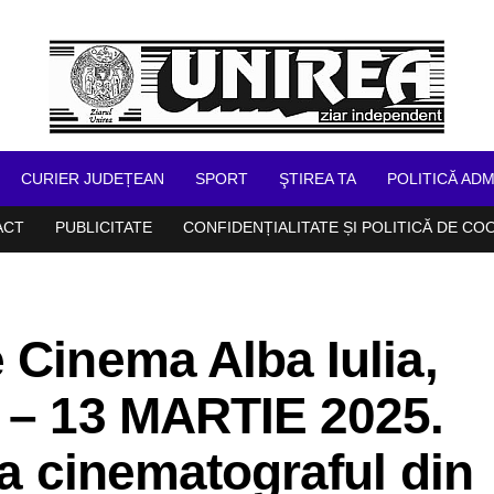
CURIER JUDEȚEAN
SPORT
ŞTIREA TA
POLITICĂ ADM
ACT
PUBLICITATE
CONFIDENȚIALITATE ȘI POLITICĂ DE CO
 Cinema Alba Iulia,
7 – 13 MARTIE 2025.
la cinematograful din