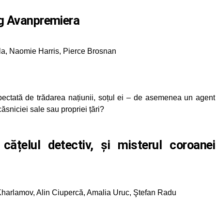
g Avanpremiera
la, Naomie Harris, Pierce Brosnan
tată de trădarea națiunii, soțul ei – de asemenea un agent
căsniciei sale sau propriei țări?
țelul detectiv, și misterul coroanei
harlamov, Alin Ciupercă, Amalia Uruc, Ştefan Radu