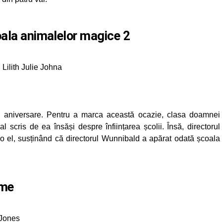
oala animalelor magice 2
Lilith Julie Johna
a aniversare. Pentru a marca această ocazie, clasa doamnei
scris de ea însăși despre înființarea școlii. Însă, directorul
-o el, susținând că directorul Wunnibald a apărat odată școala
ime
 Jones