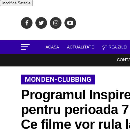
Modifică Setările
ACASĂ
ACTUALITATE
ŞTIREA ZILEI
CONT
MONDEN-CLUBBING
Programul Inspire
pentru perioada 
Ce filme vor rula 