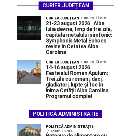
CURIER JUDEȚEAN
acum 11 ore
CURIER JUDEȚEAN
21-23 august 2026 | Alba
Iulia devine, timp de trei zile,
capitala metalului simfonic:
Symphonic Metal Echoes
revine în Cetatea Alba
Carolina
acum 13 ore
CURIER JUDEȚEAN
14-16 august 2026 |
Festivalul Roman Apulum:
Trei zile cu romani, daci,
gladiatori, lupte și foc în
inima Cetății Alba Carolina.
Programul complet
POLITICĂ ADMINISTRAȚIE
POLITICĂ ADMINISTRAȚIE
acum 16 ore
Rețeaua de alimentare cu