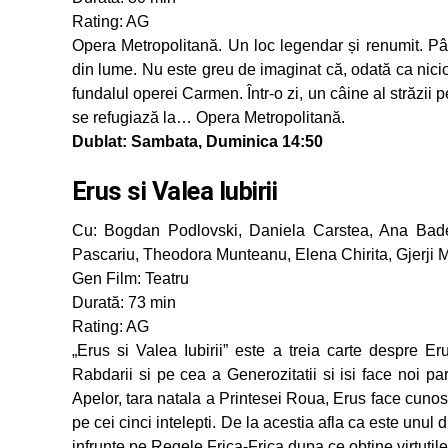
Rating: AG
Opera Metropolitană. Un loc legendar și renumit. Pân
din lume. Nu este greu de imaginat că, odată ca nicio
fundalul operei Carmen. Într-o zi, un câine al străzi
se refugiază la… Opera Metropolitană.
Dublat: Sambata, Duminica 14:50
Erus si Valea Iubirii
Cu: Bogdan Podlovski, Daniela Carstea, Ana Badea,
Pascariu, Theodora Munteanu, Elena Chirita, Gjerji 
Gen Film: Teatru
Durată: 73 min
Rating: AG
„Erus si Valea Iubirii” este a treia carte despre E
Rabdarii si pe cea a Generozitatii si isi face noi p
Apelor, tara natala a Printesei Roua, Erus face cunos
pe cei cinci intelepti. De la acestia afla ca este unul d
infrunte pe Regele Frica-Frica dupa ce obtine virtutile