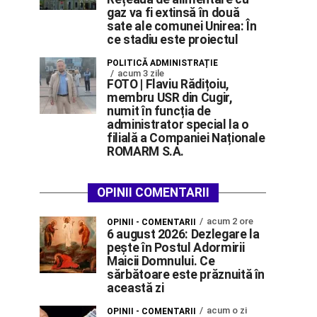
gaz va fi extinsă în două
sate ale comunei Unirea: În
ce stadiu este proiectul
POLITICĂ ADMINISTRAȚIE
acum 3 zile
FOTO | Flaviu Rădițoiu,
membru USR din Cugir,
numit în funcția de
administrator special la o
filială a Companiei Naționale
ROMARM S.A.
OPINII COMENTARII
acum 2 ore
OPINII - COMENTARII
6 august 2026: Dezlegare la
pește în Postul Adormirii
Maicii Domnului. Ce
sărbătoare este prăznuită în
această zi
acum o zi
OPINII - COMENTARII