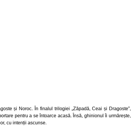
ste și Noroc. În finalul trilogiei „Zăpadă, Ceai și Dragoste”,
portare pentru a se întoarce acasă. Însă, ghinionul îi urmărește,
or, cu intenții ascunse.