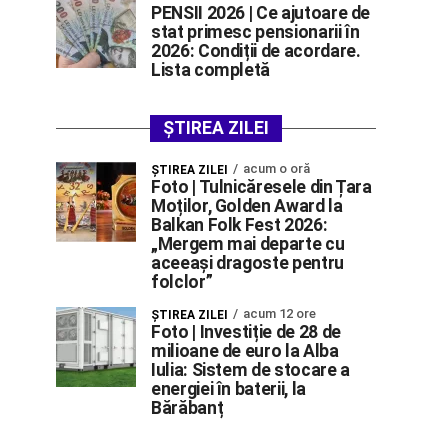
PENSII 2026 | Ce ajutoare de
stat primesc pensionarii în
2026: Condiții de acordare.
Lista completă
ȘTIREA ZILEI
acum o oră
ŞTIREA ZILEI
Foto | Tulnicăresele din Țara
Moților, Golden Award la
Balkan Folk Fest 2026:
„Mergem mai departe cu
aceeași dragoste pentru
folclor”
acum 12 ore
ŞTIREA ZILEI
Foto | Investiție de 28 de
milioane de euro la Alba
Iulia: Sistem de stocare a
energiei în baterii, la
Bărăbanț