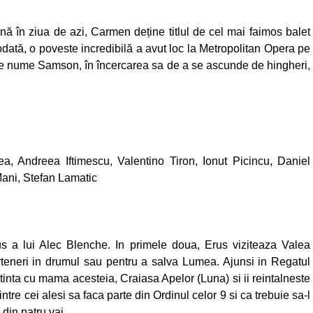
ă în ziua de azi, Carmen deține titlul de cel mai faimos balet
dată, o poveste incredibilă a avut loc la Metropolitan Opera pe
i pe nume Samson, în încercarea sa de a se ascunde de hingheri,
 Andreea Iftimescu, Valentino Tiron, Ionut Picincu, Daniel
Mani, Stefan Lamatic
rus a lui Alec Blenche. In primele doua, Erus viziteaza Valea
arteneri in drumul sau pentru a salva Lumea. Ajunsi in Regatul
tinta cu mama acesteia, Craiasa Apelor (Luna) si ii reintalneste
intre cei alesi sa faca parte din Ordinul celor 9 si ca trebuie sa-l
 din patru vai.