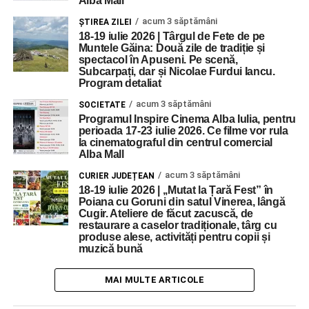
Alba Mall
acum 3 săptămâni
ŞTIREA ZILEI
18-19 iulie 2026 | Târgul de Fete de pe
Muntele Găina: Două zile de tradiție și
spectacol în Apuseni. Pe scenă,
Subcarpați, dar și Nicolae Furdui Iancu.
Program detaliat
acum 3 săptămâni
SOCIETATE
Programul Inspire Cinema Alba Iulia, pentru
perioada 17-23 iulie 2026. Ce filme vor rula
la cinematograful din centrul comercial
Alba Mall
acum 3 săptămâni
CURIER JUDEȚEAN
18-19 iulie 2026 | ,,Mutat la Țară Fest” în
Poiana cu Goruni din satul Vinerea, lângă
Cugir. Ateliere de făcut zacuscă, de
restaurare a caselor tradiționale, târg cu
produse alese, activități pentru copii și
muzică bună
MAI MULTE ARTICOLE