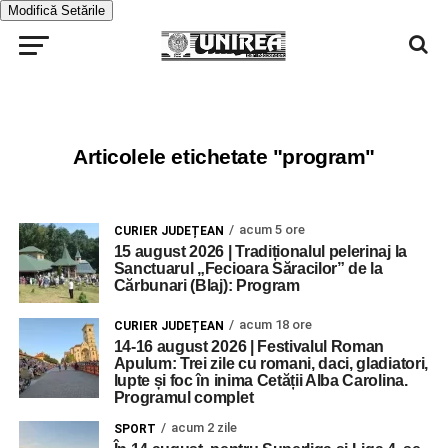
Modifică Setările
Articolele etichetate "program"
acum 5 ore
CURIER JUDEȚEAN
15 august 2026 | Tradiționalul pelerinaj la
Sanctuarul „Fecioara Săracilor” de la
Cărbunari (Blaj): Program
acum 18 ore
CURIER JUDEȚEAN
14-16 august 2026 | Festivalul Roman
Apulum: Trei zile cu romani, daci, gladiatori,
lupte și foc în inima Cetății Alba Carolina.
Programul complet
acum 2 zile
SPORT