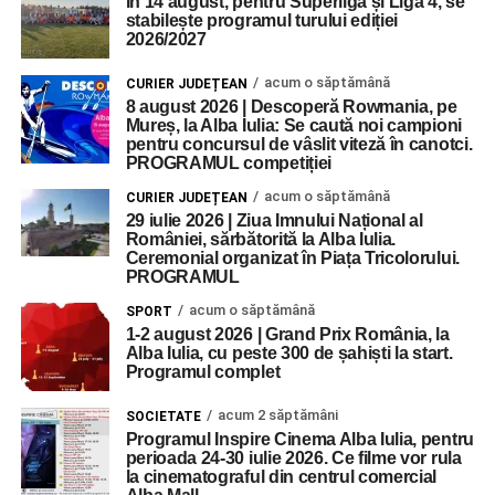
În 14 august, pentru Superliga și Liga 4, se
stabilește programul turului ediției
2026/2027
acum o săptămână
CURIER JUDEȚEAN
8 august 2026 | Descoperă Rowmania, pe
Mureș, la Alba Iulia: Se caută noi campioni
pentru concursul de vâslit viteză în canotci.
PROGRAMUL competiției
acum o săptămână
CURIER JUDEȚEAN
29 iulie 2026 | Ziua Imnului Național al
României, sărbătorită la Alba Iulia.
Ceremonial organizat în Piața Tricolorului.
PROGRAMUL
acum o săptămână
SPORT
1-2 august 2026 | Grand Prix România, la
Alba Iulia, cu peste 300 de șahiști la start.
Programul complet
acum 2 săptămâni
SOCIETATE
Programul Inspire Cinema Alba Iulia, pentru
perioada 24-30 iulie 2026. Ce filme vor rula
la cinematograful din centrul comercial