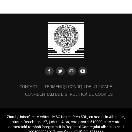
CONTACT
TERMENI ȘI CONDIȚII DE UTILIZARE
CONFIDENȚIALITATE ȘI POLITICĂ DE COOKIES
Ziarul „Unirea” este editat de SC Unirea Pres SRL, cu sediul în Alba Iulia,
strada Decebal nr. 27, județul Alba, cod poștal 510093, societate
comercială română înregistrată la Registrul Comerțului Alba sub nr. J
1991000336017, cod fiscal (CUI) RO 1756666