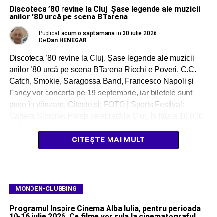
Discoteca ’80 revine la Cluj. Șase legende ale muzicii
anilor ’80 urcă pe scena BTarena
Publicat
acum o săptămână
în
30 iulie 2026
De
Dan HENEGAR
Discoteca ’80 revine la Cluj. Șase legende ale muzicii
anilor ’80 urcă pe scena BTarena Ricchi e Poveri, C.C.
Catch, Smokie, Saragossa Band, Francesco Napoli și
Fancy vor concerta pe 19 septembrie, iar biletele sunt
puse în vânzare. Citește și: FOTO | Sports Festival:
Cariera Simonei Halep celebrată la Cluj, în fața a 10.000
de […]
CITEȘTE MAI MULT
MONDEN-CLUBBING
Programul Inspire Cinema Alba Iulia, pentru perioada
10-16 iulie 2026. Ce filme vor rula la cinematograful