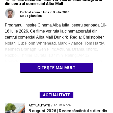
din centrul comercial Alba Mall
Publicat
acum o lună
în
9 iulie 2026
De
Bogdan Ilea
Programul Inspire Cinema Alba Iulia, pentru perioada 10-
16 iulie 2026. Ce filme vor rula la cinematograful din
centrul comercial Alba Mall Dunkirk Regia: Christopher
Nolan Cu: Fionn Whitehead, Mark Rylance, Tom Hardy,
Kenneth Branagh Gen Film: Actiune, Drama, Istoric,
Razboi, Thriller Durată: 107 min Rating: AP 12
Povestea filmului Dunkirk surprinde trupele britanice şi
ale […]
CITEȘTE MAI MULT
ACTUALITATE
acum o oră
ACTUALITATE
9 august 2026 | Recensământul rutier din