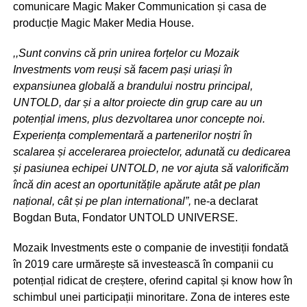
comunicare Magic Maker Communication și casa de
producție Magic Maker Media House.
,,Sunt convins că prin unirea forțelor cu Mozaik
Investments vom reuși să facem pași uriași în
expansiunea globală a brandului nostru principal,
UNTOLD, dar și a altor proiecte din grup care au un
potențial imens, plus dezvoltarea unor concepte noi.
Experiența complementară a partenerilor noștri în
scalarea și accelerarea proiectelor, adunată cu dedicarea
și pasiunea echipei UNTOLD, ne vor ajuta să valorificăm
încă din acest an oportunitățile apărute atât pe plan
național, cât și pe plan international”,
ne-a declarat
Bogdan Buta, Fondator UNTOLD UNIVERSE.
Mozaik Investments este o companie de investiții fondată
în 2019 care urmărește să investească în companii cu
potențial ridicat de creștere, oferind capital și know how în
schimbul unei participații minoritare. Zona de interes este