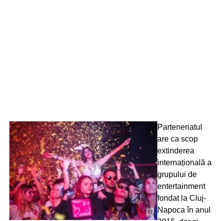
Parteneriatul
are ca scop
extinderea
internațională a
grupului de
entertainment
fondat la Cluj-
Napoca în anul