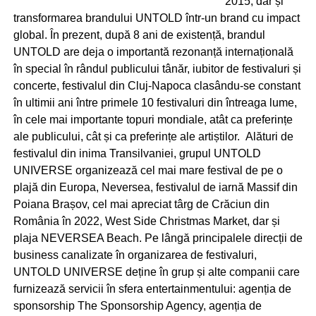
2015, dar și
transformarea brandului UNTOLD într-un brand cu impact
global. În prezent, după 8 ani de existență, brandul
UNTOLD are deja o importantă rezonanță internațională
în special în rândul publicului tânăr, iubitor de festivaluri și
concerte, festivalul din Cluj-Napoca clasându-se constant
în ultimii ani între primele 10 festivaluri din întreaga lume,
în cele mai importante topuri mondiale, atât ca preferințe
ale publicului, cât și ca preferințe ale artiștilor. Alături de
festivalul din inima Transilvaniei, grupul UNTOLD
UNIVERSE organizează cel mai mare festival de pe o
plajă din Europa, Neversea, festivalul de iarnă Massif din
Poiana Brașov, cel mai apreciat târg de Crăciun din
România în 2022, West Side Christmas Market, dar și
plaja NEVERSEA Beach. Pe lângă principalele direcții de
business canalizate în organizarea de festivaluri,
UNTOLD UNIVERSE deține în grup și alte companii care
furnizează servicii în sfera entertainmentului: agenția de
sponsorship The Sponsorship Agency, agenția de