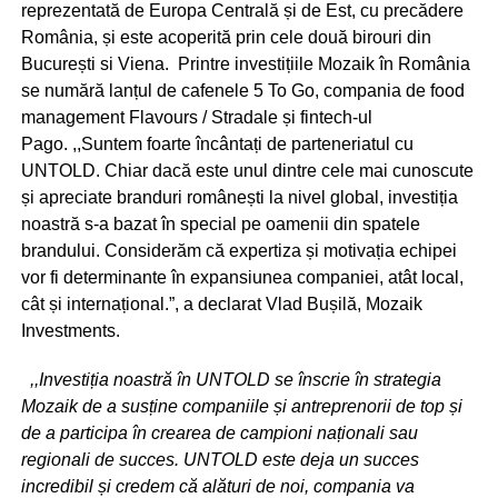
reprezentată de Europa Centrală și de Est, cu precădere
România, și este acoperită prin cele două birouri din
București si Viena. Printre investițiile Mozaik în România
se numără lanțul de cafenele 5 To Go, compania de food
management Flavours / Stradale și fintech-ul
Pago. ,,Suntem foarte încântați de parteneriatul cu
UNTOLD. Chiar dacă este unul dintre cele mai cunoscute
și apreciate branduri românești la nivel global, investiția
noastră s-a bazat în special pe oamenii din spatele
brandului. Considerăm că expertiza și motivația echipei
vor fi determinante în expansiunea companiei, atât local,
cât și internațional.”, a declarat Vlad Bușilă, Mozaik
Investments.
,,Investiția noastră în UNTOLD se înscrie în strategia
Mozaik de a susține companiile și antreprenorii de top și
de a participa în crearea de campioni naționali sau
regionali de succes. UNTOLD este deja un succes
incredibil și credem că alături de noi, compania va