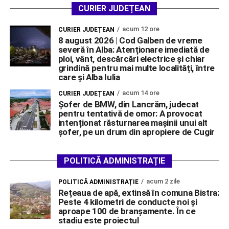
CURIER JUDEȚEAN
acum 12 ore
CURIER JUDEȚEAN
8 august 2026 | Cod Galben de vreme
severă în Alba: Atenționare imediată de
ploi, vânt, descărcări electrice și chiar
grindină pentru mai multe localități, între
care și Alba Iulia
acum 14 ore
CURIER JUDEȚEAN
Șofer de BMW, din Lancrăm, judecat
pentru tentativă de omor: A provocat
intenționat răsturnarea mașinii unui alt
șofer, pe un drum din apropiere de Cugir
POLITICĂ ADMINISTRAȚIE
acum 2 zile
POLITICĂ ADMINISTRAȚIE
Rețeaua de apă, extinsă în comuna Bistra:
Peste 4 kilometri de conducte noi și
aproape 100 de branșamente. În ce
stadiu este proiectul