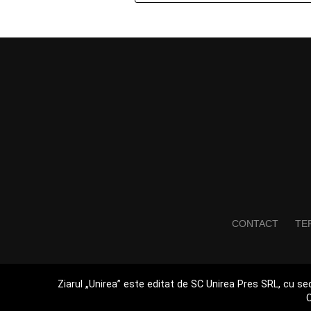
CONTACT
TER
Ziarul „Unirea” este editat de SC Unirea Pres SRL, cu sed
C