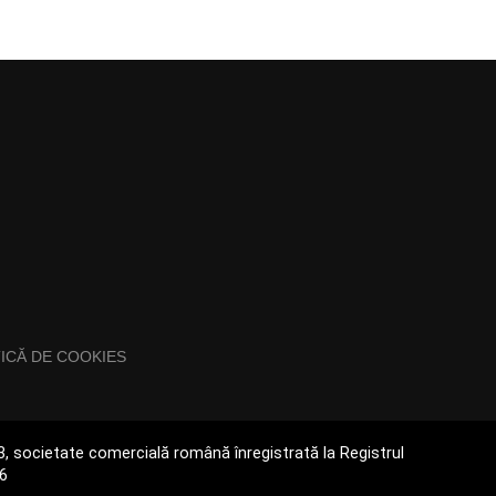
TICĂ DE COOKIES
093, societate comercială română înregistrată la Registrul
66