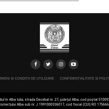
MENI ȘI CONDIȚII DE UTILIZARE
CONFIDENȚIALITATE ȘI POLI
iul în Alba Iulia, strada Decebal nr. 27, județul Alba, cod poștal 510
omerțului Alba sub nr. J 1991000336017, cod fiscal (CUI) RO 17566