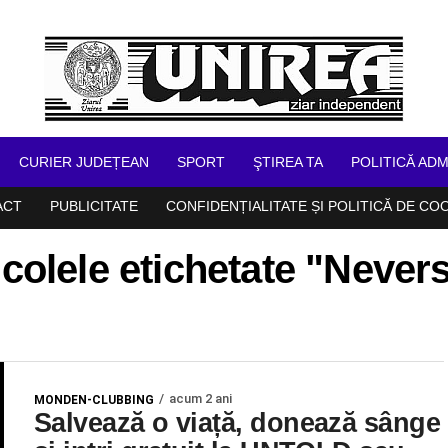
CURIER JUDEȚEAN
SPORT
ŞTIREA TA
POLITICĂ ADM
ACT
PUBLICITATE
CONFIDENȚIALITATE ȘI POLITICĂ DE CO
icolele etichetate "Never
acum 2 ani
MONDEN-CLUBBING
Salvează o viață, donează sânge