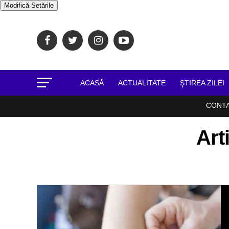
Modifică Setările
ACASĂ
ACTUALITATE
ŞTIREA ZILEI
CONT
Art