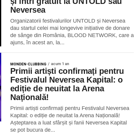
și intri gratuit la UNTOLD sau
Neversea
Organizatorii festivalurilor UNTOLD și Neversea
dau startul celei mai longevive inițiative de donare
de sânge din România, BLOOD NETWORK, care a
ajuns, în acest an, la...
acum 1 an
MONDEN-CLUBBING
Primii artiști confirmați pentru
Festivalul Neversea Kapital: o
ediție de neuitat la Arena
Națională!
Primii artiști confirmați pentru Festivalul Neversea
Kapital: o ediție de neuitat la Arena Națională!
Așteptarea a luat sfârșit și fanii Neversea Kapital
se pot bucura de...