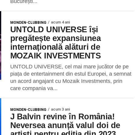
București...
acum 4 ani
MONDEN-CLUBBING
UNTOLD UNIVERSE își
pregătește expansiunea
internațională alături de
MOZAIK INVESTMENTS
UNTOLD UNIVERSE, cel mai mare jucător de pe
piața de entertainment din estul Europei, a semnat
un acord angajant cu Mozaik Investments, prin
care compania va...
acum 3 ani
MONDEN-CLUBBING
J Balvin revine în România!
Neversea anunță valul doi de
artiști pentru ediția din 2023