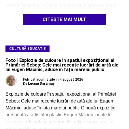
muncă încheiate în Dacia romană acum aproape două
milenii. Expuse la Muzeul Național de Istorie […]
CITEȘTE MAI MULT
CULTURĂ EDUCAȚIE
Foto | Explozie de culoare în spațiul expozițional al
Primăriei Sebeș: Cele mai recente lucrări de artă ale
lui Eugen Măcinic, aduse în fața marelui public
Publicat
acum 5 zile
în
4 august 2026
De
Lucian Dărămuș
Explozie de culoare în spațiul expozițional al Primăriei
Sebeș: Cele mai recente lucrări de artă ale lui Eugen
Măcinic, aduse în fața marelui public O nouă expoziție
personală a artistului plastic Eugen Măcinic poate fi
văzută și admirată în generosul spațiu expozițional al
Primăriei Municipiului Sebeș. Expoziția poate fi