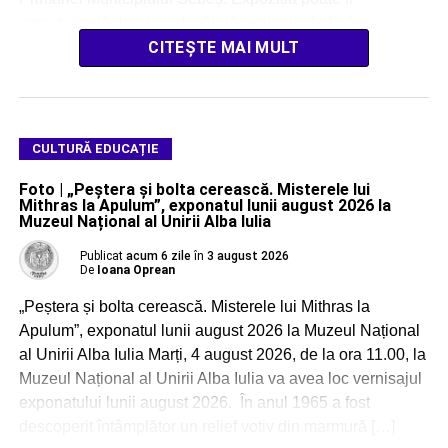
caracterizată drept o adevărată explozie de […]
CITEȘTE MAI MULT
CULTURĂ EDUCAȚIE
Foto | „Peștera și bolta cerească. Misterele lui
Mithras la Apulum”, exponatul lunii august 2026 la
Muzeul Național al Unirii Alba Iulia
Publicat
acum 6 zile
în
3 august 2026
De
Ioana Oprean
„Peștera și bolta cerească. Misterele lui Mithras la
Apulum”, exponatul lunii august 2026 la Muzeul Național
al Unirii Alba Iulia Marți, 4 august 2026, de la ora 11.00, la
Muzeul Național al Unirii Alba Iulia va avea loc vernisajul
exponatului lunii august 2026. În anul 1965 a fost
descoperit întâmplător un relief votiv din marmură […]