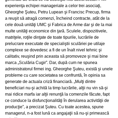
experienţa echipei manageriale a celor trei asociaţi,
Gheorghe Şuteu, Petru Lupean şi Francisc Precup, firma
a reuşit să atragă comenzi, încheind contracte, atât de la
cele două unităţi UMC şi Fabrica de Arme dar şi de la mai
multe unităţi economice din ţară. Sculele, dispozitivele,
matriţele, roţile dinţate de toate tipurile, lucrările de
prelucrare executate de specialiştii sculăriei pe utilaje
complexe se dovedesc a fi de un înalt nivel tehnic şi
calitativ, reuşind prin aceasta să promoveze şi mai bine
marca „Sculăria Cugir”. Dar, după cum ne spunea
administratorul firmei ing. Gheorghe Şuteu, există şi unele
probleme cu care societatea se confruntă, în opinia sa
generate de actuala criză financiară. „Mulţi dintre
beneficiari nu-şi achită la timp lucrările, alţii nu vin să-şi
mai ridice marfa iar alţii renunţă la comenzile făcute, fapt
ce conduce la disfuncţionalităţi în derularea activităţii de
producţie”, a precizat Şuteu. Cu toate acestea, spune
managerul, n-a fost lună ca angajaţii să nu-şi primească