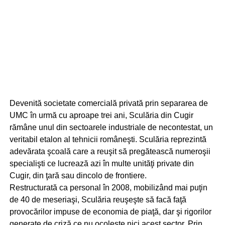
Devenită societate comercială privată prin separarea de
UMC în urmă cu aproape trei ani, Sculăria din Cugir
rămâne unul din sectoarele industriale de necontestat, un
veritabil etalon al tehnicii româneşti. Sculăria reprezintă
adevărata şcoală care a reuşit să pregătească numeroşii
specialişti ce lucrează azi în multe unităţi private din
Cugir, din ţară sau dincolo de frontiere.
Restructurată ca personal în 2008, mobilizând mai puţin
de 40 de meseriaşi, Sculăria reuşeşte să facă faţă
provocărilor impuse de economia de piaţă, dar şi rigorilor
generate de criză ce nu ocoleşte nici acest sector. Prin