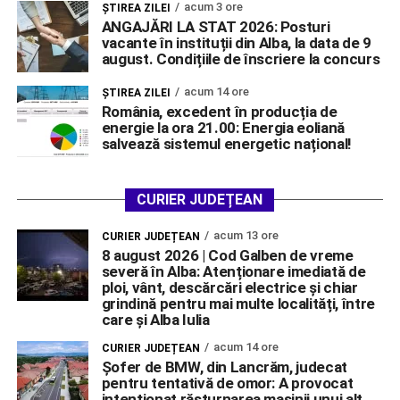
acum 3 ore
ŞTIREA ZILEI
ANGAJĂRI LA STAT 2026: Posturi
vacante în instituții din Alba, la data de 9
august. Condițiile de înscriere la concurs
acum 14 ore
ŞTIREA ZILEI
România, excedent în producția de
energie la ora 21.00: Energia eoliană
salvează sistemul energetic național!
CURIER JUDEȚEAN
acum 13 ore
CURIER JUDEȚEAN
8 august 2026 | Cod Galben de vreme
severă în Alba: Atenționare imediată de
ploi, vânt, descărcări electrice și chiar
grindină pentru mai multe localități, între
care și Alba Iulia
acum 14 ore
CURIER JUDEȚEAN
Șofer de BMW, din Lancrăm, judecat
pentru tentativă de omor: A provocat
intenționat răsturnarea mașinii unui alt