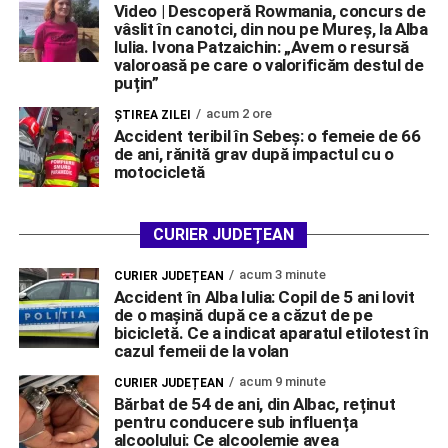
Video | Descoperă Rowmania, concurs de
vâslit în canotci, din nou pe Mureș, la Alba
Iulia. Ivona Patzaichin: „Avem o resursă
valoroasă pe care o valorificăm destul de
puțin”
acum 2 ore
ŞTIREA ZILEI
Accident teribil în Sebeș: o femeie de 66
de ani, rănită grav după impactul cu o
motocicletă
CURIER JUDEȚEAN
acum 3 minute
CURIER JUDEȚEAN
Accident în Alba Iulia: Copil de 5 ani lovit
de o mașină după ce a căzut de pe
bicicletă. Ce a indicat aparatul etilotest în
cazul femeii de la volan
acum 9 minute
CURIER JUDEȚEAN
Bărbat de 54 de ani, din Albac, reținut
pentru conducere sub influența
alcoolului: Ce alcoolemie avea