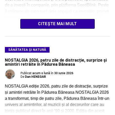
de a investi în companie, prin platforma SeedBlink. Peste
9 milioane de euro sunt deja angajați ca investiție, potrivit
reprezentanților companiei. Citește și: UNTOLD 2026
intră în linie dreaptă: […]
CITEȘTE MAI MULT
SĂNĂTATEA ȘI NATURĂ
NOSTALGIA 2026, patru zile de distracție, surprize și
amintiri retrăite în Pădurea Băneasa
Publicat
acum o lună
în
30 iunie 2026
De
Dan HENEGAR
NOSTALGIA ediție 2026, patru zile de distracție, surprize
și amintiri retrăite în Pădurea Băneasa NOSTALGIA 2026
a transformat, timp de patru zile, Pădurea Băneasa într-un
univers al amintirilor, al muzicii și al decorurilor care au
trimis publicul direct în anii ’90 și 2000. Ediția din acest