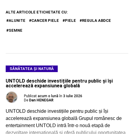
ALTE ARTICOLE ETICHETATE CU:
ALUNITE
CANCER PIELE
PIELE
REGULA ABDCE
SEMNE
SĂNĂTATEA ȘI NATURĂ
UNTOLD deschide investițiile pentru public și își
accelerează expansiunea globală
Publicat
acum o lună
în
3 iulie 2026
De
Dan HENEGAR
UNTOLD deschide investițiile pentru public și își
accelerează expansiunea globală Grupul românesc de
entertainment UNTOLD intră într-o nouă etapă de
dezvoltare internațională și oferă publicului oportunitatea