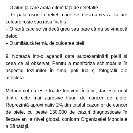
– O aluniță care arată diferit față de celelalte
– O pată ușor în relief, care se descuamează și are
culoare roșie sau roșu închis
– O rană care se vindecă greu sau pare că nu se vindecă
deloc
– O umflătură fermă, de culoarea pielii
9. Notează într-o agendă data autoexaminării pielii și
ceea ce ai observat. Pentru a monitoriza schimbările în
aspectul leziunilor în timp, poți lua și fotografii ale
acestora.
Melanomul nu este foarte frecvent întâlnit, dar este unul
dintre cele mai agresive tipuri de cancer de piele.
Reprezintă aproximativ 2% din totalul cazurilor de cancer
de piele, cu peste 130.000 de cazuri diagnosticate în
fiecare an la nivel global, conform Organizației Mondiale
a Sănătății.