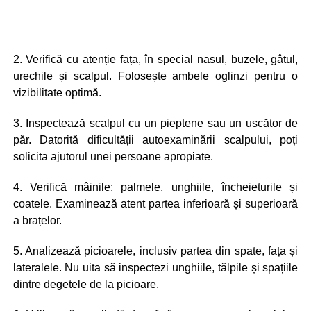
2. Verifică cu atenție fața, în special nasul, buzele, gâtul,
urechile și scalpul. Folosește ambele oglinzi pentru o
vizibilitate optimă.
3. Inspectează scalpul cu un pieptene sau un uscător de
păr. Datorită dificultății autoexaminării scalpului, poți
solicita ajutorul unei persoane apropiate.
4. Verifică mâinile: palmele, unghiile, încheieturile și
coatele. Examinează atent partea inferioară și superioară
a brațelor.
5. Analizează picioarele, inclusiv partea din spate, fața și
lateralele. Nu uita să inspectezi unghiile, tălpile și spațiile
dintre degetele de la picioare.