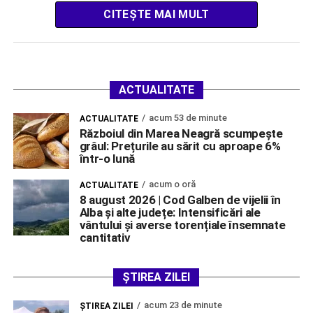
CITEȘTE MAI MULT
ACTUALITATE
acum 53 de minute
ACTUALITATE
Războiul din Marea Neagră scumpește
grâul: Prețurile au sărit cu aproape 6%
într-o lună
acum o oră
ACTUALITATE
8 august 2026 | Cod Galben de vijelii în
Alba și alte județe: Intensificări ale
vântului și averse torențiale însemnate
cantitativ
ȘTIREA ZILEI
acum 23 de minute
ŞTIREA ZILEI