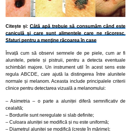
Citește și:
Câtă apă trebuie să consumăm când este
caniculă și care sunt alimentele care ne răcoresc.
Sfaturi pentru a menține răcoarea în case
Învață cum să observi semnele de pe piele, cum ar fi
alunitele, petele și pistruii, pentru a detecta eventuale
schimbări majore. Un instrument util în acest sens este
regula ABCDE, care ajută la distingerea între alunitele
normale și melanom. Aceasta include principalele criterii
clinice pentru detectarea vizuală a melanomului:
– Asimetria – o parte a aluniței diferă semnificativ de
cealaltă;
– Bordurile sunt neregulate si slab definite;
– Culoara aluniței se modifică și nu este uniformă;
– Diametrul aluniței se modifică (crește în mărime);