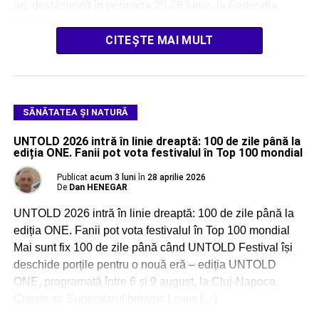
an, desfășurată în perioada 25-28 iunie, la Federația
Română […]
CITEȘTE MAI MULT
SĂNĂTATEA ȘI NATURĂ
UNTOLD 2026 intră în linie dreaptă: 100 de zile până la
ediția ONE. Fanii pot vota festivalul în Top 100 mondial
Publicat
acum 3 luni
în
28 aprilie 2026
De
Dan HENEGAR
UNTOLD 2026 intră în linie dreaptă: 100 de zile până la
ediția ONE. Fanii pot vota festivalul în Top 100 mondial
Mai sunt fix 100 de zile până când UNTOLD Festival își
deschide porțile pentru o nouă eră – ediția UNTOLD
ONE, programată între 6 și 9 august, la Cluj-Napoca.
Citește și: Superstarul britanic Lewis […]