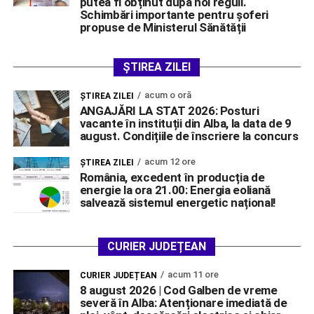
putea fi obținut după noi reguli.
Schimbări importante pentru șoferi
propuse de Ministerul Sănătății
ȘTIREA ZILEI
acum o oră
ŞTIREA ZILEI
ANGAJĂRI LA STAT 2026: Posturi
vacante în instituții din Alba, la data de 9
august. Condițiile de înscriere la concurs
acum 12 ore
ŞTIREA ZILEI
România, excedent în producția de
energie la ora 21.00: Energia eoliană
salvează sistemul energetic național!
CURIER JUDEȚEAN
acum 11 ore
CURIER JUDEȚEAN
8 august 2026 | Cod Galben de vreme
severă în Alba: Atenționare imediată de