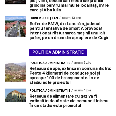
ploi, vânt, descărcări electrice și chiar
grindină pentru mai multe localități, între
care și Alba Iulia
acum 13 ore
CURIER JUDEȚEAN
Șofer de BMW, din Lancrăm, judecat
pentru tentativă de omor: A provocat
intenționat răsturnarea mașinii unui alt
șofer, pe un drum din apropiere de Cugir
POLITICĂ ADMINISTRAȚIE
acum 2 zile
POLITICĂ ADMINISTRAȚIE
Rețeaua de apă, extinsă în comuna Bistra:
Peste 4 kilometri de conducte noi și
aproape 100 de branșamente. În ce
stadiu este proiectul
acum 4 zile
POLITICĂ ADMINISTRAȚIE
Rețeaua de alimentare cu gaz va fi
extinsă în două sate ale comunei Unirea:
În ce stadiu este proiectul