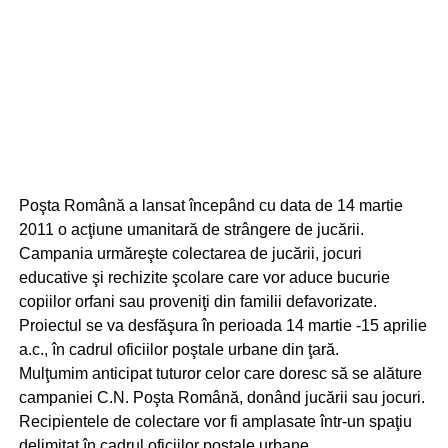
Poşta Română a lansat începând cu data de 14 martie
2011 o acţiune umanitară de strângere de jucării.
Campania urmăreşte colectarea de jucării, jocuri
educative şi rechizite şcolare care vor aduce bucurie
copiilor orfani sau proveniţi din familii defavorizate.
Proiectul se va desfăşura în perioada 14 martie -15 aprilie
a.c., în cadrul oficiilor poştale urbane din ţară.
Mulţumim anticipat tuturor celor care doresc să se alăture
campaniei C.N. Poşta Română, donând jucării sau jocuri.
Recipientele de colectare vor fi amplasate într-un spaţiu
delimitat în cadrul oficiilor poştale urbane.