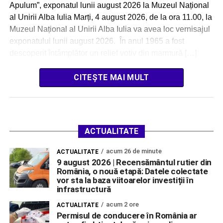
Apulum”, exponatul lunii august 2026 la Muzeul Național
al Unirii Alba Iulia Marți, 4 august 2026, de la ora 11.00, la
Muzeul Național al Unirii Alba Iulia va avea loc vernisajul
exponatului lunii august 2026. În anul 1965 a fost
descoperit întâmplător un relief votiv din marmură […]
CITEȘTE MAI MULT
ACTUALITATE
acum 26 de minute
ACTUALITATE
9 august 2026 | Recensământul rutier din
România, o nouă etapă: Datele colectate
vor sta la baza viitoarelor investiții în
infrastructură
acum 2 ore
ACTUALITATE
Permisul de conducere în România ar