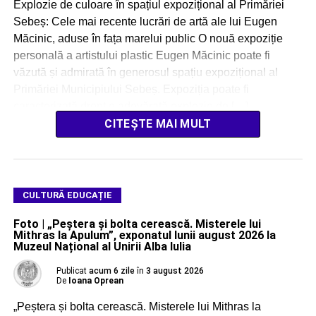
Explozie de culoare în spațiul expozițional al Primăriei
Sebeș: Cele mai recente lucrări de artă ale lui Eugen
Măcinic, aduse în fața marelui public O nouă expoziție
personală a artistului plastic Eugen Măcinic poate fi
văzută și admirată în generosul spațiu expozițional al
Primăriei Municipiului Sebeș. Expoziția poate fi
caracterizată drept o adevărată explozie de […]
CITEȘTE MAI MULT
CULTURĂ EDUCAȚIE
Foto | „Peștera și bolta cerească. Misterele lui
Mithras la Apulum”, exponatul lunii august 2026 la
Muzeul Național al Unirii Alba Iulia
Publicat
acum 6 zile
în
3 august 2026
De
Ioana Oprean
„Peștera și bolta cerească. Misterele lui Mithras la