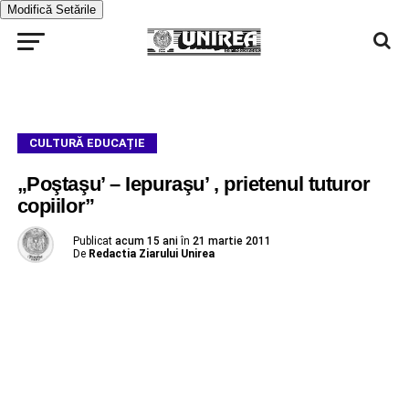
Modifică Setările
CULTURĂ EDUCAȚIE
„Poştaşu’ – Iepuraşu’ , prietenul tuturor
copiilor”
Publicat
acum 15 ani
în
21 martie 2011
De
Redactia Ziarului Unirea