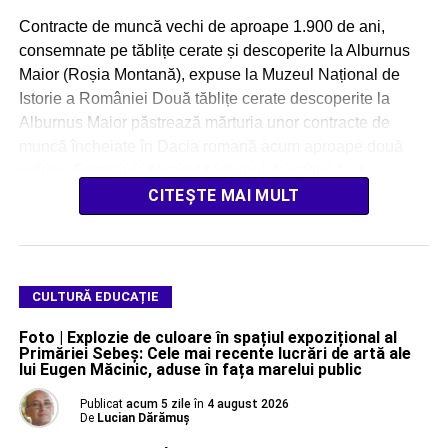
Contracte de muncă vechi de aproape 1.900 de ani,
consemnate pe tăblițe cerate și descoperite la Alburnus
Maior (Roșia Montană), expuse la Muzeul Național de
Istorie a României Două tăblițe cerate descoperite la
Alburnus Maior păstrează mărturia unor contracte de
muncă încheiate în Dacia romană acum aproape două
milenii. Expuse la Muzeul Național de Istorie […]
CITEȘTE MAI MULT
CULTURĂ EDUCAȚIE
Foto | Explozie de culoare în spațiul expozițional al
Primăriei Sebeș: Cele mai recente lucrări de artă ale
lui Eugen Măcinic, aduse în fața marelui public
Publicat
acum 5 zile
în
4 august 2026
De
Lucian Dărămuș