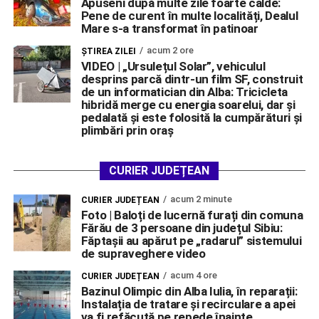
Apuseni după multe zile foarte calde:
Pene de curent în multe localități, Dealul
Mare s-a transformat în patinoar
acum 2 ore
ŞTIREA ZILEI
VIDEO | „Ursulețul Solar”, vehiculul
desprins parcă dintr-un film SF, construit
de un informatician din Alba: Tricicleta
hibridă merge cu energia soarelui, dar și
pedalată și este folosită la cumpărături și
plimbări prin oraș
CURIER JUDEȚEAN
acum 2 minute
CURIER JUDEȚEAN
Foto | Baloți de lucernă furați din comuna
Fărău de 3 persoane din județul Sibiu:
Făptașii au apărut pe „radarul” sistemului
de supraveghere video
acum 4 ore
CURIER JUDEȚEAN
Bazinul Olimpic din Alba Iulia, în reparații:
Instalația de tratare și recirculare a apei
va fi refăcută pe repede înainte