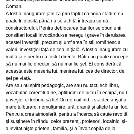
Coman.
A fost o inaugurare jalnică prin faptul că noua clădire nu
poate fi folosită până nu se achită întreaga sumă
constructorului. Pentru deblocarea banilor se opun unii
consilieri locali invocându-se nereguli grave în derularea
acestei investiţii, precum şi umflarea în stil românesc a
valorii investiţiei faţă de cea iniţială. A fost o inaugurare cu
multă jale pentru că fostul director Bâtiu nu poate concepe
să nu mai fie director, să nu mai fie şef. El consideră că
aceasta este meseria lui, menirea lui, cea de director, de
şef pe viaţă.
Are sau nu spirit pedagogic, are sau nu tact, echilibru,
vocabular, corectitudine, aptitudini de lucru în echipă, nu-l
priveşte, el trebuie să fie! Ori nemaifiind, i s-a declanşat o
mare tulburare, nemulţumire, ură, dramă şi altele la un loc.
Pentru a crea atmosferă, pentru a încerca să caute revoltă
şi susţinere în rândul celor prezenţi, profesori, localnici şi-
a invitat nişte prieteni, familia, şi-a învoit copila de la