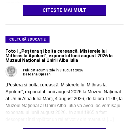
caracterizată drept o adevărată explozie de […]
CITEȘTE MAI MULT
CULTURĂ EDUCAȚIE
Foto | „Peștera și bolta cerească. Misterele lui
Mithras la Apulum”, exponatul lunii august 2026 la
Muzeul Național al Unirii Alba Iulia
Publicat
acum 3 zile
în
3 august 2026
De
Ioana Oprean
„Peștera și bolta cerească. Misterele lui Mithras la
Apulum”, exponatul lunii august 2026 la Muzeul Național
al Unirii Alba Iulia Marți, 4 august 2026, de la ora 11.00, la
Muzeul Național al Unirii Alba Iulia va avea loc vernisajul
exponatului lunii august 2026. În anul 1965 a fost
descoperit întâmplător un relief votiv din marmură […]