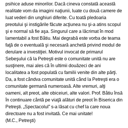
psihice aduse minorilor. Dacă cineva constată această
realitate vom da imagini naţiunii, luate cu două camere de
luat vederi din unghiuri diferite. Cu toată pledoaria
preotului şi instigările făcute acţiunea nu şi-a atins scopul
şi e normal să fie aşa. Singurul care a lăcrimat în mod
lamentabil a fost Bâtiu. Mai degrabă este vorba de teama
faţă de o eventuală şi necesară anchetă privind modul de
derulare a investiţiei. Motivul invocat de primarul
Sebeşului că la Petreşti este o comunitate unită nu are
susţinere, mai ales că în ultimii douăzeci de ani
localitatea a fost populată cu familii venite din alte părţi.
Da, a fost cândva comunitate unită când la Petreşti era o
comunitate germană numeroasă. Alte vremuri, alţi
oameni, alt preot, alte obiceiuri, alte valori. Prof. Bâtiu însă
în continuare cântă pe viaţă alături de preot în Biserica din
Petreşti. „Spectacolul” s-a lăsat cu chef la care noua
directoare nu a fost invitată. Ce mai unitate!
(M.C., Petreşti)