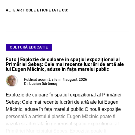
ALTE ARTICOLE ETICHETATE CU:
CULTURĂ EDUCAȚIE
Foto | Explozie de culoare în spațiul expozițional al
Primăriei Sebeș: Cele mai recente lucrări de artă ale
lui Eugen Măcinic, aduse în fața marelui public
Publicat
acum 2 zile
în
4 august 2026
De
Lucian Dărămuș
Explozie de culoare în spațiul expozițional al Primăriei
Sebeș: Cele mai recente lucrări de artă ale lui Eugen
Măcinic, aduse în fața marelui public O nouă expoziție
personală a artistului plastic Eugen Măcinic poate fi
văzută și admirată în generosul spațiu expozițional al
Primăriei Municipiului Sebeș. Expoziția poate fi