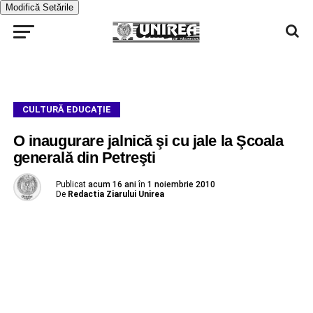
Modifică Setările
CULTURĂ EDUCAȚIE
O inaugurare jalnică şi cu jale la Şcoala
generală din Petreşti
Publicat
acum 16 ani
în
1 noiembrie 2010
De
Redactia Ziarului Unirea