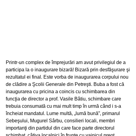
Printr-un complex de împrejurări am avut privilegiul de a
participa la o inaugurare bizară! Bizară prin desfăşurare şi
rezultatul ei final. Este vorba de inaugurarea corpului nou
de clădire a Şcolii Generale din Petreşti. Buba a fost că
inaugurarea cu pricina a coincis cu schimbarea din
funcţia de director a prof. Vasile Bâtiu, schimbare care
trebuia consumată cu mai mult timp în urmă când i s-a
încheiat mandatul. Lume multă, „lumă bună”, primarul
Sebeşului, Mugurel Sârbu, consilieri locali, membri
importanţi din partidul din care face parte directorul
schimbat, câţiva localnici în frunte cu vajnicul preot