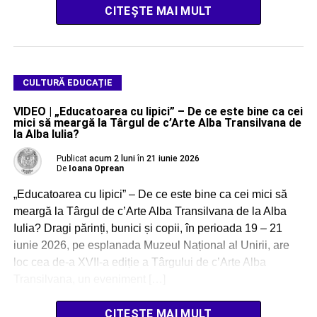
CITEȘTE MAI MULT
CULTURĂ EDUCAȚIE
VIDEO | „Educatoarea cu lipici” – De ce este bine ca cei
mici să meargă la Târgul de c’Arte Alba Transilvana de
la Alba Iulia?
Publicat
acum 2 luni
în
21 iunie 2026
De
Ioana Oprean
„Educatoarea cu lipici” – De ce este bine ca cei mici să
meargă la Târgul de c’Arte Alba Transilvana de la Alba
Iulia? Dragi părinți, bunici și copii, în perioada 19 – 21
iunie 2026, pe esplanada Muzeul Național al Unirii, are
loc cea de-a XVII-a ediție a Târgului de c’Arte Alba
Transilvana, un eveniment […]
CITEȘTE MAI MULT