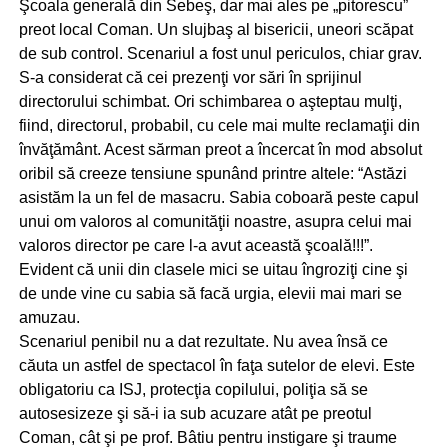
Şcoala generală din Sebeş, dar mai ales pe „pitorescu”
preot local Coman. Un slujbaş al bisericii, uneori scăpat
de sub control. Scenariul a fost unul periculos, chiar grav.
S-a considerat că cei prezenţi vor sări în sprijinul
directorului schimbat. Ori schimbarea o aşteptau mulţi,
fiind, directorul, probabil, cu cele mai multe reclamaţii din
învăţământ. Acest sărman preot a încercat în mod absolut
oribil să creeze tensiune spunând printre altele: “Astăzi
asistăm la un fel de masacru. Sabia coboară peste capul
unui om valoros al comunităţii noastre, asupra celui mai
valoros director pe care l-a avut această şcoală!!!”.
Evident că unii din clasele mici se uitau îngroziţi cine şi
de unde vine cu sabia să facă urgia, elevii mai mari se
amuzau.
Scenariul penibil nu a dat rezultate. Nu avea însă ce
căuta un astfel de spectacol în faţa sutelor de elevi. Este
obligatoriu ca ISJ, protecţia copilului, poliţia să se
autosesizeze şi să-i ia sub acuzare atât pe preotul
Coman, cât şi pe prof. Bâtiu pentru instigare şi traume