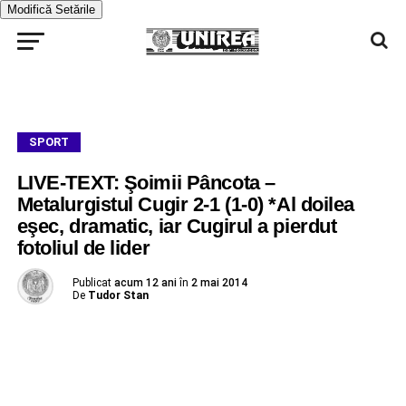
Modifică Setările
SPORT
LIVE-TEXT: Şoimii Pâncota –
Metalurgistul Cugir 2-1 (1-0) *Al doilea
eşec, dramatic, iar Cugirul a pierdut
fotoliul de lider
Publicat
acum 12 ani
în
2 mai 2014
De
Tudor Stan