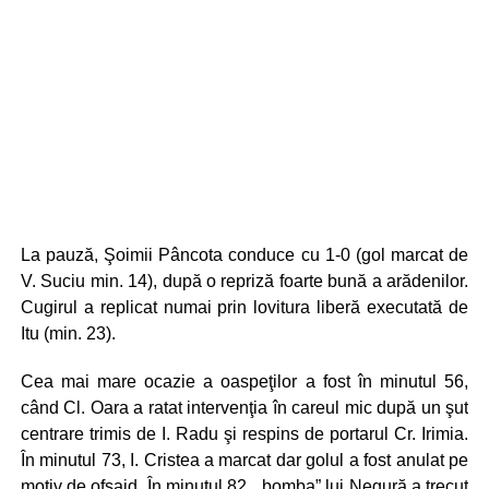
La pauză, Şoimii Pâncota conduce cu 1-0 (gol marcat de
V. Suciu min. 14), după o repriză foarte bună a arădenilor.
Cugirul a replicat numai prin lovitura liberă executată de
Itu (min. 23).
Cea mai mare ocazie a oaspeţilor a fost în minutul 56,
când Cl. Oara a ratat intervenţia în careul mic după un şut
centrare trimis de I. Radu şi respins de portarul Cr. Irimia.
În minutul 73, I. Cristea a marcat dar golul a fost anulat pe
motiv de ofsaid. În minutul 82, „bomba” lui Negură a trecut