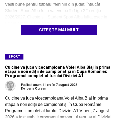
Vești bune pentru fotbalul feminin din județ, întrucât
Student Sport Alba Iulia va evolua în Liga 2 în ediția
2026/2027. Citește și: Student Sport Alba Iulia, eșec în
ultima rundă la senioare […]
CITEȘTE MAI MULT
SPORT
Cu cine va juca vicecampioana Volei Alba Blaj în prima
etapă a noii ediții de campionat și în Cupa României:
Programul complet al turului Diviziei A1
Publicat
acum 11 ore
în
7 august 2026
De
Ioana Oprean
Cu cine va juca vicecampioana Volei Alba Blaj în prima
etapă a noii ediții de campionat și în Cupa României:
Programul complet al turului Diviziei A1 Vineri, 7 august
2026 a fost stabilit programul sezonului regulat al Diviziei