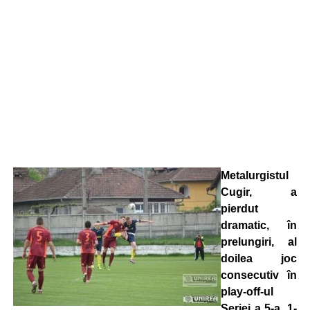
Metalurgistul
Cugir, a
pierdut
dramatic, în
prelungiri, al
doilea joc
consecutiv în
play-off-ul
Seriei a 5-a, 1-