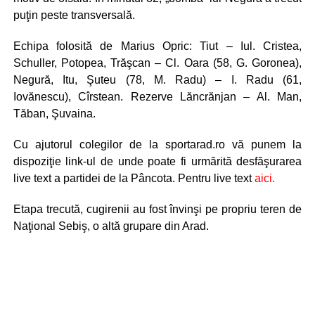
puţin peste transversală.
Echipa folosită de Marius Opric: Tiut – Iul. Cristea,
Schuller, Potopea, Trăşcan – Cl. Oara (58, G. Goronea),
Negură, Itu, Şuteu (78, M. Radu) – I. Radu (61,
Iovănescu), Cîrstean. Rezerve Lăncrănjan – Al. Man,
Tăban, Şuvaina.
Cu ajutorul colegilor de la sportarad.ro vă punem la
dispoziţie link-ul de unde poate fi urmărită desfăşurarea
live text a partidei de la Pâncota.
Pentru live text
aici
.
Etapa trecută, cugirenii au fost învinşi pe propriu teren de
Naţional Sebiş, o altă grupare din Arad.