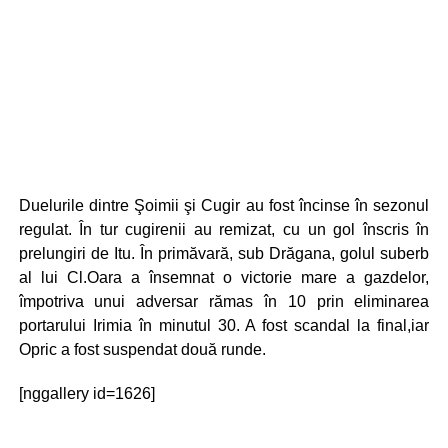
Duelurile dintre Şoimii şi Cugir au fost încinse în sezonul
regulat. În tur cugirenii au remizat, cu un gol înscris în
prelungiri de Itu. În primăvară, sub Drăgana, golul suberb
al lui Cl.Oara a însemnat o victorie mare a gazdelor,
împotriva unui adversar rămas în 10 prin eliminarea
portarului Irimia în minutul 30. A fost scandal la final,iar
Opric a fost suspendat două runde.
[nggallery id=1626]