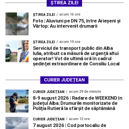
ȘTIREA ZILEI
acum 16 ore
ŞTIREA ZILEI
Foto | Aluviuni pe DN 75, între Arieșeni și
Vârtop: Au intervenit drumarii
acum 19 ore
ŞTIREA ZILEI
Serviciul de transport public din Alba
Iulia, atribuit ca măsură de urgență altui
operator! Vot de ultimă oră în cadrul
ședinței extraordinare de Consiliu Local
CURIER JUDEȚEAN
acum 29 de minute
CURIER JUDEȚEAN
8-9 august 2026 | Radare de WEEKEND în
județul Alba: Drumurile monitorizate de
Poliția Rutieră la sfârșit de săptămână
acum 12 ore
CURIER JUDEȚEAN
7 august 2026 | Cod portocaliu de