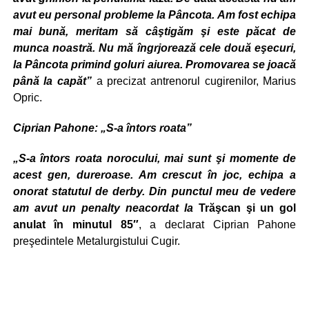
avut eu personal probleme la Pâncota. Am fost echipa
mai bună, meritam să câştigăm şi este păcat de
munca noastră. Nu mă îngrjorează cele două eşecuri,
la Pâncota primind goluri aiurea. Promovarea se joacă
până la capăt”
a precizat antrenorul cugirenilor, Marius
Opric.
Ciprian Pahone: „S-a întors roata”
„S-a întors roata norocului, mai sunt şi momente de
acest gen, dureroase. Am crescut în joc, echipa a
onorat statutul de derby. Din punctul meu de vedere
am avut un penalty neacordat la
Trăşcan şi un gol
anulat în minutul 85″
, a declarat Ciprian Pahone
preşedintele Metalurgistului Cugir.