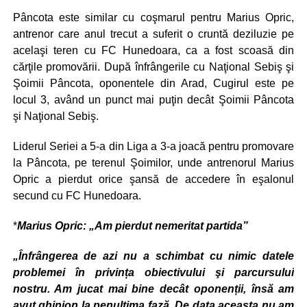
Pâncota este similar cu coşmarul pentru Marius Opric,
antrenor care anul trecut a suferit o cruntă deziluzie pe
acelaşi teren cu FC Hunedoara, ca a fost scoasă din
cărţile promovării. După înfrângerile cu Naţional Sebiş şi
Şoimii Pâncota, oponentele din Arad, Cugirul este pe
locul 3, având un punct mai puţin decât Şoimii Pâncota
şi Naţional Sebiş.
Liderul Seriei a 5-a din Liga a 3-a joacă pentru promovare
la Pâncota, pe terenul Şoimilor, unde antrenorul Marius
Opric a pierdut orice şansă de accedere în eşalonul
secund cu FC Hunedoara.
*
Marius Opric: „Am pierdut nemeritat partida”
„Înfrângerea de azi nu a schimbat cu nimic datele
problemei în privința obiectivului şi parcursului
nostru. Am jucat mai bine decât oponenții, însă am
avut ghinion la penultima fază. De data aceasta nu am