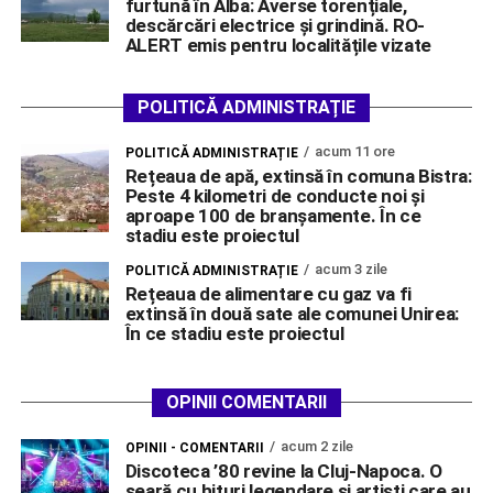
furtună în Alba: Averse torențiale,
descărcări electrice și grindină. RO-
ALERT emis pentru localitățile vizate
POLITICĂ ADMINISTRAȚIE
acum 11 ore
POLITICĂ ADMINISTRAȚIE
Rețeaua de apă, extinsă în comuna Bistra:
Peste 4 kilometri de conducte noi și
aproape 100 de branșamente. În ce
stadiu este proiectul
acum 3 zile
POLITICĂ ADMINISTRAȚIE
Rețeaua de alimentare cu gaz va fi
extinsă în două sate ale comunei Unirea:
În ce stadiu este proiectul
OPINII COMENTARII
acum 2 zile
OPINII - COMENTARII
Discoteca ’80 revine la Cluj-Napoca. O
seară cu hituri legendare și artiști care au