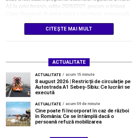
A1 la volei feminin, ediția 2026/2027, precum și țintarul
Cupei României. În prima etapă a sezonului, programată
[…]
CITEȘTE MAI MULT
ACTUALITATE
acum 15 minute
ACTUALITATE
8 august 2026 | Restricții de circulație pe
Autostrada A1 Sebeș-Sibiu: Ce lucrări se
execută
acum 59 de minute
ACTUALITATE
Cine poate fi încorporat în caz de război
în România: Ce se întâmplă dacă o
persoană refuză mobilizarea