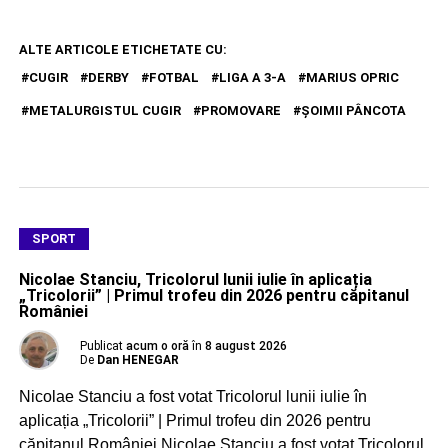
ALTE ARTICOLE ETICHETATE CU:
CUGIR
DERBY
FOTBAL
LIGA A 3-A
MARIUS OPRIC
METALURGISTUL CUGIR
PROMOVARE
ŞOIMII PÂNCOTA
SPORT
Nicolae Stanciu, Tricolorul lunii iulie în aplicația
„Tricolorii” | Primul trofeu din 2026 pentru căpitanul
României
Publicat
acum o oră
în
8 august 2026
De
Dan HENEGAR
Nicolae Stanciu a fost votat Tricolorul lunii iulie în
aplicația „Tricolorii” | Primul trofeu din 2026 pentru
căpitanul României Nicolae Stanciu a fost votat Tricolorul