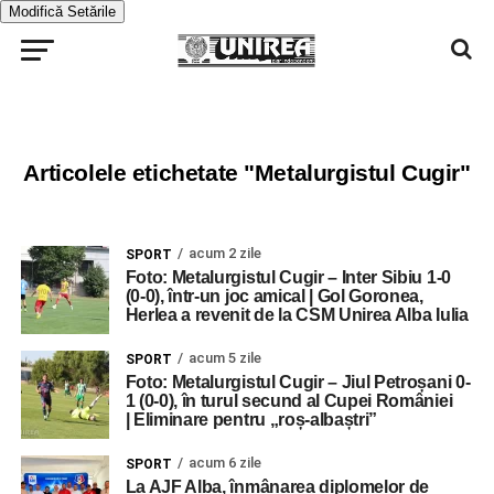
Modifică Setările
Articolele etichetate "Metalurgistul Cugir"
acum 2 zile
SPORT
Foto: Metalurgistul Cugir – Inter Sibiu 1-0
(0-0), într-un joc amical | Gol Goronea,
Herlea a revenit de la CSM Unirea Alba Iulia
acum 5 zile
SPORT
Foto: Metalurgistul Cugir – Jiul Petroșani 0-
1 (0-0), în turul secund al Cupei României
| Eliminare pentru „roș-albaștri”
acum 6 zile
SPORT
La AJF Alba, înmânarea diplomelor de