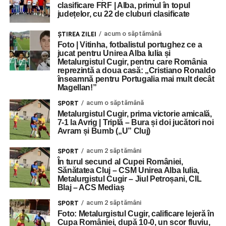
clasificare FRF | Alba, primul în topul
județelor, cu 22 de cluburi clasificate
acum o săptămână
ŞTIREA ZILEI
Foto | Vitinha, fotbalistul portughez ce a
jucat pentru Unirea Alba Iulia și
Metalurgistul Cugir, pentru care România
reprezintă a doua casă: „Cristiano Ronaldo
înseamnă pentru Portugalia mai mult decât
Magellan!”
acum o săptămână
SPORT
Metalurgistul Cugir, prima victorie amicală,
7-1 la Avrig | Triplă – Bura și doi jucători noi
Avram și Bumb („U” Cluj)
acum 2 săptămâni
SPORT
În turul secund al Cupei României,
Sănătatea Cluj – CSM Unirea Alba Iulia,
Metalurgistul Cugir – Jiul Petroșani, CIL
Blaj – ACS Mediaș
acum 2 săptămâni
SPORT
Foto: Metalurgistul Cugir, calificare lejeră în
Cupa României, după 10-0, un scor fluviu,