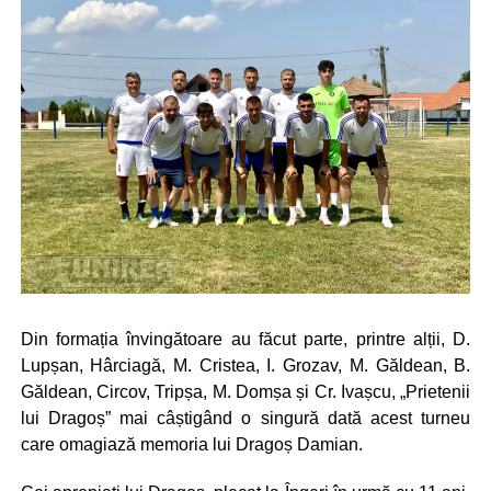
Din formația învingătoare au făcut parte, printre alții, D.
Lupșan, Hârciagă, M. Cristea, I. Grozav, M. Găldean, B.
Găldean, Circov, Tripșa, M. Domșa și Cr. Ivașcu, „Prietenii
lui Dragoș” mai câștigând o singură dată acest turneu
care omagiază memoria lui Dragoș Damian.