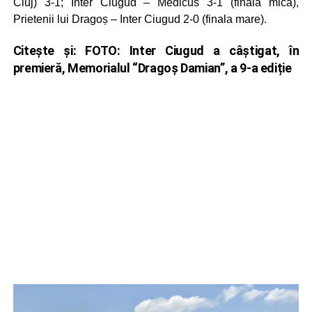
Cluj) 3-1; Inter Ciugud – Medicus 3-1 (finala mică),
Prietenii lui Dragoș – Inter Ciugud 2-0 (finala mare).
Citește și:
FOTO: Inter Ciugud a câștigat, în
premieră, Memorialul “Dragoș Damian”, a 9-a ediție