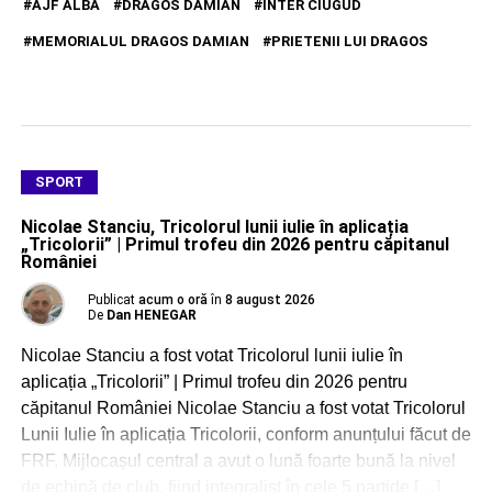
AJF ALBA
DRAGOS DAMIAN
INTER CIUGUD
MEMORIALUL DRAGOS DAMIAN
PRIETENII LUI DRAGOS
SPORT
Nicolae Stanciu, Tricolorul lunii iulie în aplicația
„Tricolorii” | Primul trofeu din 2026 pentru căpitanul
României
Publicat
acum o oră
în
8 august 2026
De
Dan HENEGAR
Nicolae Stanciu a fost votat Tricolorul lunii iulie în
aplicația „Tricolorii” | Primul trofeu din 2026 pentru
căpitanul României Nicolae Stanciu a fost votat Tricolorul
Lunii Iulie în aplicația Tricolorii, conform anunțului făcut de
FRF. Mijlocașul central a avut o lună foarte bună la nivel
de echipă de club, fiind integralist în cele 5 partide […]