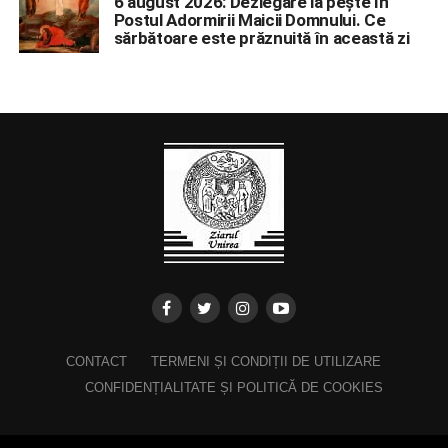
6 august 2026: Dezlegare la pește în
Postul Adormirii Maicii Domnului. Ce
sărbătoare este prăznuită în această zi
CONTACT
TERMENI ȘI CONDIȚII DE UTILIZARE
CONFIDENȚIALITATE ȘI POLITICĂ DE COOKIES