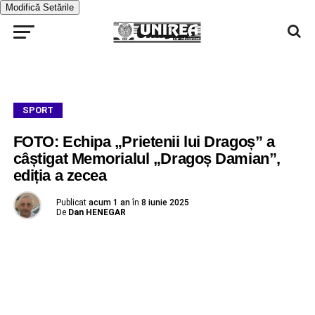
Modifică Setările
SPORT
FOTO: Echipa „Prietenii lui Dragoș” a
câștigat Memorialul „Dragoș Damian”,
ediția a zecea
Publicat
acum 1 an
în
8 iunie 2025
De
Dan HENEGAR