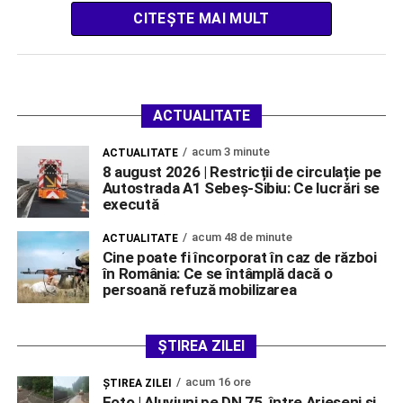
CITEȘTE MAI MULT
ACTUALITATE
acum 3 minute
ACTUALITATE
8 august 2026 | Restricții de circulație pe
Autostrada A1 Sebeș-Sibiu: Ce lucrări se
execută
acum 48 de minute
ACTUALITATE
Cine poate fi încorporat în caz de război
în România: Ce se întâmplă dacă o
persoană refuză mobilizarea
ȘTIREA ZILEI
acum 16 ore
ŞTIREA ZILEI
Foto | Aluviuni pe DN 75, între Arieșeni și