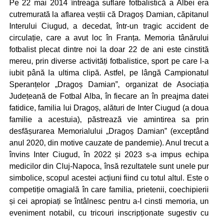
Pe 22 mai 2014 întreaga suflare fotbalistică a Albei era
cutremurată la aflarea veștii că Dragoș Damian, căpitanul
Interului Ciugud, a decedat, într-un tragic accident de
circulație, care a avut loc în Franța. Memoria tânărului
fotbalist plecat dintre noi la doar 22 de ani este cinstită
mereu, prin diverse activități fotbalistice, sport pe care l-a
iubit până la ultima clipă. Astfel, pe lângă Campionatul
Speranțelor „Dragoș Damian”, organizat de Asociația
Județeană de Fotbal Alba, în fiecare an în preajma datei
fatidice, familia lui Dragoș, alături de Inter Ciugud (a doua
familie a acestuia), păstrează vie amintirea sa prin
desfășurarea Memorialului „Dragoș Damian” (exceptând
anul 2020, din motive cauzate de pandemie). Anul trecut a
învins Inter Ciugud, în 2022 și 2023 s-a impus echipa
medicilor din Cluj-Napoca, însă rezultatele sunt unele pur
simbolice, scopul acestei acțiuni fiind cu totul altul. Este o
competiție omagială în care familia, prietenii, coechipierii
și cei apropiați se întâlnesc pentru a-I cinsti memoria, un
eveniment notabil, cu tricouri inscripționate sugestiv cu