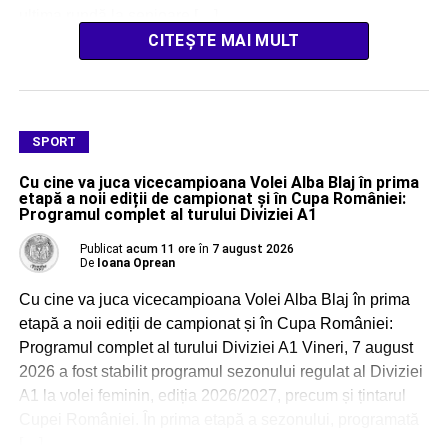
ultima rundă la senioare […]
CITEȘTE MAI MULT
SPORT
Cu cine va juca vicecampioana Volei Alba Blaj în prima
etapă a noii ediții de campionat și în Cupa României:
Programul complet al turului Diviziei A1
Publicat
acum 11 ore
în
7 august 2026
De
Ioana Oprean
Cu cine va juca vicecampioana Volei Alba Blaj în prima
etapă a noii ediții de campionat și în Cupa României:
Programul complet al turului Diviziei A1 Vineri, 7 august
2026 a fost stabilit programul sezonului regulat al Diviziei
A1 la volei feminin, ediția 2026/2027, precum și țintarul
Cupei României. În prima etapă a sezonului, programată
[…]