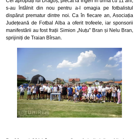
Cei apropiați lui Dragoș, plecat la Îngeri în urmă cu 11 ani,
s-au întâlnit din nou pentru a-l omagia pe fotbalistul
dispărut prematur dintre noi. Ca în fiecare an, Asociația
Județeană de Fotbal Alba a oferit trofeele, iar sponsorii
manifestării au fost frații Simion „Nuțu” Bran și Nelu Bran,
sprijiniți de Traian Bîrsan.