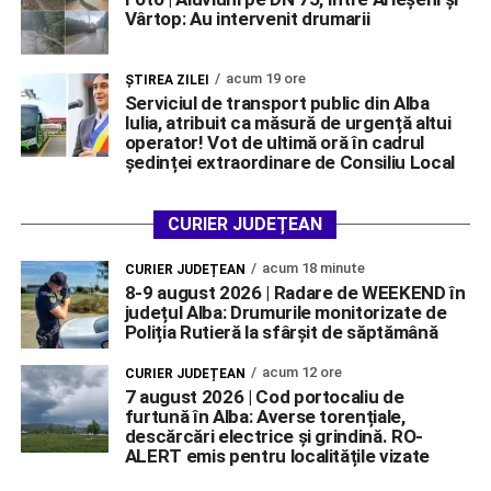
Vârtop: Au intervenit drumarii
acum 19 ore
ŞTIREA ZILEI
Serviciul de transport public din Alba
Iulia, atribuit ca măsură de urgență altui
operator! Vot de ultimă oră în cadrul
ședinței extraordinare de Consiliu Local
CURIER JUDEȚEAN
acum 18 minute
CURIER JUDEȚEAN
8-9 august 2026 | Radare de WEEKEND în
județul Alba: Drumurile monitorizate de
Poliția Rutieră la sfârșit de săptămână
acum 12 ore
CURIER JUDEȚEAN
7 august 2026 | Cod portocaliu de
furtună în Alba: Averse torențiale,
descărcări electrice și grindină. RO-
ALERT emis pentru localitățile vizate