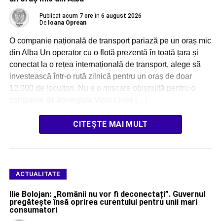
Publicat
acum 7 ore
în
6 august 2026
De
Ioana Oprean
O companie națională de transport pariază pe un oraș mic
din Alba Un operator cu o flotă prezentă în toată țara și
conectat la o rețea internațională de transport, alege să
investească într-o rută zilnică pentru un oraș de doar
12.000 de locuitori. Nu e o mișcare obișnuită pentru o
companie de anvergura Vista Lines […]
CITEȘTE MAI MULT
ACTUALITATE
Ilie Bolojan: „Românii nu vor fi deconectați”. Guvernul
pregătește însă oprirea curentului pentru unii mari
consumatori