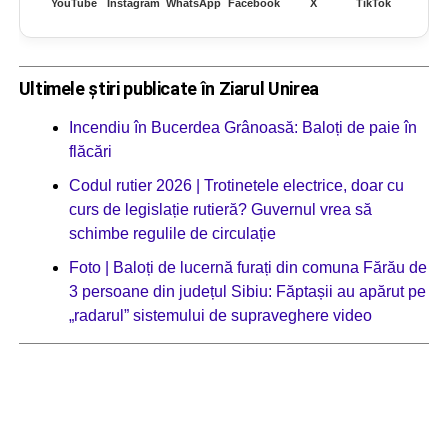
YouTube
Instagram
WhatsApp
Facebook
X
TikTok
Ultimele știri publicate în Ziarul Unirea
Incendiu în Bucerdea Grânoasă: Baloți de paie în
flăcări
Codul rutier 2026 | Trotinetele electrice, doar cu
curs de legislație rutieră? Guvernul vrea să
schimbe regulile de circulație
Foto | Baloți de lucernă furați din comuna Fărău de
3 persoane din județul Sibiu: Făptașii au apărut pe
„radarul” sistemului de supraveghere video