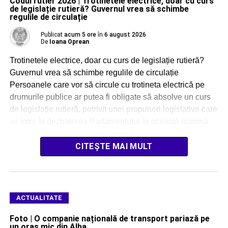
Codul rutier 2026 | Trotinetele electrice, doar cu curs
de legislație rutieră? Guvernul vrea să schimbe
regulile de circulație
Publicat
acum 5 ore
în
6 august 2026
De
Ioana Oprean
Trotinetele electrice, doar cu curs de legislație rutieră?
Guvernul vrea să schimbe regulile de circulație
Persoanele care vor să circule cu trotineta electrică pe
drumurile publice ar putea fi obligate să absolve un curs
de legislație rutieră, potrivit unei propuneri legislative care
va intra în dezbaterea Parlamentului în această toamnă.
Inițiativa aparține inițial unui grup […]
CITEȘTE MAI MULT
ACTUALITATE
Foto | O companie națională de transport pariază pe
un oraș mic din Alba