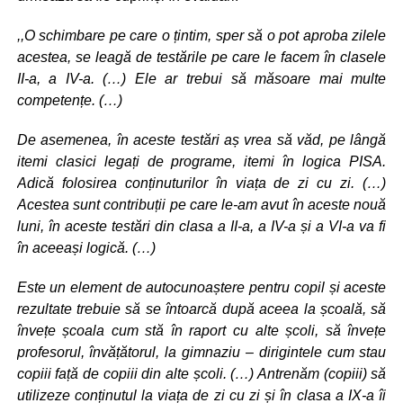
,,O schimbare pe care o țintim, sper să o pot aproba zilele
acestea, se leagă de testările pe care le facem în clasele
II-a, a IV-a. (…) Ele ar trebui să măsoare mai multe
competențe. (…)
De asemenea, în aceste testări aș vrea să văd, pe lângă
itemi clasici legați de programe, itemi în logica PISA.
Adică folosirea conținuturilor în viața de zi cu zi. (…)
Acestea sunt contribuții pe care le-am avut în aceste nouă
luni, în aceste testări din clasa a II-a, a IV-a și a VI-a va fi
în aceeași logică. (…)
Este un element de autocunoaștere pentru copil și aceste
rezultate trebuie să se întoarcă după aceea la școală, să
învețe școala cum stă în raport cu alte școli, să învețe
profesorul, învățătorul, la gimnaziu – dirigintele cum stau
copiii față de copiii din alte școli. (…) Antrenăm (copiii) să
utilizeze conținutul la viața de zi cu zi și în clasa a IX-a îi