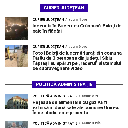
CURIER JUDEȚEAN
acum 4 ore
CURIER JUDEȚEAN
Incendiu în Bucerdea Grânoasă: Baloți de
paie în flăcări
acum 6 ore
CURIER JUDEȚEAN
Foto | Baloți de lucernă furați din comuna
Fărău de 3 persoane din județul Sibiu:
Făptașii au apărut pe „radarul” sistemului
de supraveghere video
POLITICĂ ADMINISTRAȚIE
acum o zi
POLITICĂ ADMINISTRAȚIE
Rețeaua de alimentare cu gaz va fi
extinsă în două sate ale comunei Unirea:
În ce stadiu este proiectul
acum 3 zile
POLITICĂ ADMINISTRAȚIE