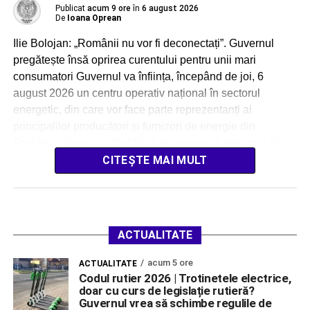
Publicat
acum 9 ore
în
6 august 2026
De
Ioana Oprean
Ilie Bolojan: „Românii nu vor fi deconectați”. Guvernul
pregătește însă oprirea curentului pentru unii mari
consumatori Guvernul va înființa, începând de joi, 6
august 2026 un centru operativ național în sectorul
energetic, din care vor face parte reprezentanți ai
principalilor producători și furnizori de energie din
România. Anunțul a fost făcut de premierul interimar Ilie
[…]
CITEȘTE MAI MULT
ACTUALITATE
acum 5 ore
ACTUALITATE
Codul rutier 2026 | Trotinetele electrice,
doar cu curs de legislație rutieră?
Guvernul vrea să schimbe regulile de