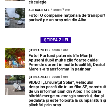
circulație
acum 7 ore
ACTUALITATE
Foto | O companie națională de transport
pariază pe un oraș mic din Alba
ȘTIREA ZILEI
acum 6 ore
ŞTIREA ZILEI
Foto | Furtună puternică în Munții
Apuseni după multe zile foarte calde:
Pene de curent în multe localități, Dealul
Mare s-a transformat în patinoar
acum 8 ore
ŞTIREA ZILEI
VIDEO | „Ursulețul Solar”, vehiculul
desprins parcă dintr-un film SF, construit
de un informatician din Alba: Tricicleta
hibridă merge cu energia soarelui, dar și
pedalată și este folosită la cumpărături și
plimbări prin oraș