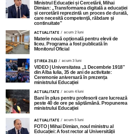
Ministrul Educației și Cercetării, Mihai
Dimian: „Transformarea digitală a educației
și cercetării reprezintă un proces de durată,
care necesită competență, răbdare și
continuitate”
acum 2 luni
ACTUALITATE
Materie nouă opțională pentru elevii de
liceu. Programa a fost publicată în
Monitorul Oficial
acum 3 luni
ŞTIREA ZILEI
VIDEO | Universitatea „1 Decembrie 1918”
din Alba Iulia, 35 de ani de activitate:
Ceremonie aniversară în prezența
ministrului Educației
acum 4 luni
ACTUALITATE
Bani în plus pentru profesorii care lucrează
peste 40 de ore pe săptămână. Propunerea
ministrului Educației
acum 5 luni
ACTUALITATE
FOTO | Mihai Dimian, noul ministru al
Educației: A fost rector al Universității