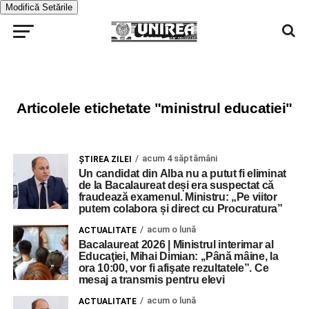
Modifică Setările
Articolele etichetate "ministrul educatiei"
acum 4 săptămâni
ŞTIREA ZILEI
Un candidat din Alba nu a putut fi eliminat
de la Bacalaureat deși era suspectat că
fraudează examenul. Ministru: „Pe viitor
putem colabora și direct cu Procuratura”
acum o lună
ACTUALITATE
Bacalaureat 2026 | Ministrul interimar al
Educaţiei, Mihai Dimian: ,,Până mâine, la
ora 10:00, vor fi afişate rezultatele”. Ce
mesaj a transmis pentru elevi
acum o lună
ACTUALITATE