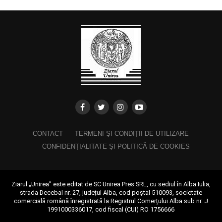
CONTACT
TERMENI ȘI CONDIȚII DE UTILIZARE
CONFIDENȚIALITATE ȘI POLITICĂ DE COOKIES
Ziarul „Unirea” este editat de SC Unirea Pres SRL, cu sediul în Alba Iulia,
strada Decebal nr. 27, județul Alba, cod poștal 510093, societate
comercială română înregistrată la Registrul Comerțului Alba sub nr. J
1991000336017, cod fiscal (CUI) RO 1756666