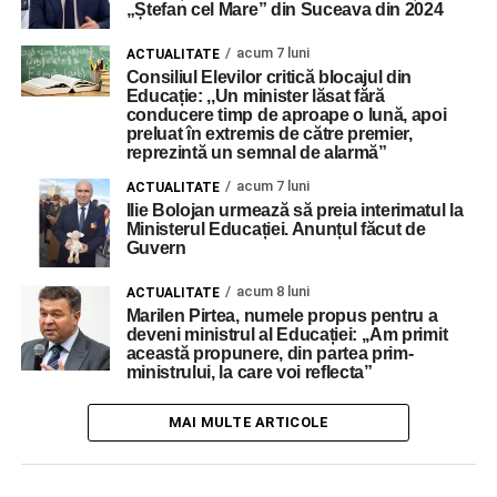
„Ștefan cel Mare” din Suceava din 2024
acum 7 luni
ACTUALITATE
Consiliul Elevilor critică blocajul din
Educație: ,,Un minister lăsat fără
conducere timp de aproape o lună, apoi
preluat în extremis de către premier,
reprezintă un semnal de alarmă”
acum 7 luni
ACTUALITATE
Ilie Bolojan urmează să preia interimatul la
Ministerul Educației. Anunțul făcut de
Guvern
acum 8 luni
ACTUALITATE
Marilen Pirtea, numele propus pentru a
deveni ministrul al Educației: ,,Am primit
această propunere, din partea prim-
ministrului, la care voi reflecta”
MAI MULTE ARTICOLE