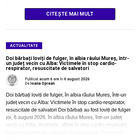
România. Anunțul a fost făcut de premierul interimar Ilie
[…]
CITEȘTE MAI MULT
ACTUALITATE
Doi bărbați loviți de fulger, în albia râului Mureș, într-
un județ vecin cu Alba: Victimele în stop cardio-
respirator, resuscitate de salvatori
Publicat
acum 6 ore
în
6 august 2026
De
Ioana Oprean
Doi bărbați loviți de fulger, în albia râului Mureș, într-un
județ vecin cu Alba: Victimele în stop cardio-respirator,
resuscitate de salvatori Doi bărbați au fost loviți de fulger
joi, 6 august 2026, în albia râului Mureș, într-un județ
vecin cu Alba. Victimele, aflate în stop cardio-respirator,
sunt resuscitate de salvatori la fața locului. Pompierii
militari […]