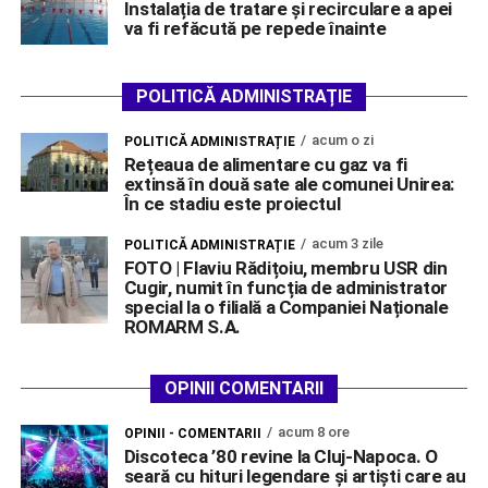
Instalația de tratare și recirculare a apei
va fi refăcută pe repede înainte
POLITICĂ ADMINISTRAȚIE
acum o zi
POLITICĂ ADMINISTRAȚIE
Rețeaua de alimentare cu gaz va fi
extinsă în două sate ale comunei Unirea:
În ce stadiu este proiectul
acum 3 zile
POLITICĂ ADMINISTRAȚIE
FOTO | Flaviu Rădițoiu, membru USR din
Cugir, numit în funcția de administrator
special la o filială a Companiei Naționale
ROMARM S.A.
OPINII COMENTARII
acum 8 ore
OPINII - COMENTARII
Discoteca ’80 revine la Cluj-Napoca. O
seară cu hituri legendare și artiști care au