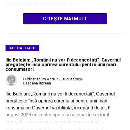
companie de anvergura Vista Lines […]
CITEȘTE MAI MULT
ACTUALITATE
Ilie Bolojan: „Românii nu vor fi deconectați”. Guvernul
pregătește însă oprirea curentului pentru unii mari
consumatori
Publicat
acum 4 ore
în
6 august 2026
De
Ioana Oprean
Ilie Bolojan: „Românii nu vor fi deconectați”. Guvernul
pregătește însă oprirea curentului pentru unii mari
consumatori Guvernul va înființa, începând de joi, 6
august 2026 un centru operativ național în sectorul
energetic, din care vor face parte reprezentanți ai
principalilor producători și furnizori de energie din