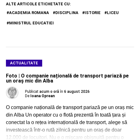
ALTE ARTICOLE ETICHETATE CU:
ACADEMIA ROMANA
DISCIPLINA
ISTORIE
LICEU
MINISTRUL EDUCATIEI
ACTUALITATE
Foto | O companie națională de transport pariază pe
un oraș mic din Alba
Publicat
acum o oră
în
6 august 2026
De
Ioana Oprean
O companie națională de transport pariază pe un oraș mic
din Alba Un operator cu o flotă prezentă în toată țara și
conectat la o rețea internațională de transport, alege să
investească într-o rută zilnică pentru un oraș de doar
12.000 de locuitori. Nu e o mișcare obișnuită pentru o