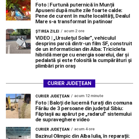
Foto | Furtună puternică în Munții
Apuseni după multe zile foarte calde:
Pene de curent în multe localități, Dealul
Mare s-a transformat în patinoar
acum 2 ore
ŞTIREA ZILEI
VIDEO | „Ursulețul Solar”, vehiculul
desprins parcă dintr-un film SF, construit
de un informatician din Alba: Tricicleta
hibridă merge cu energia soarelui, dar și
pedalată și este folosită la cumpărături și
plimbări prin oraș
CURIER JUDEȚEAN
acum 12 minute
CURIER JUDEȚEAN
Foto | Baloți de lucernă furați din comuna
Fărău de 3 persoane din județul Sibiu:
Făptașii au apărut pe „radarul” sistemului
de supraveghere video
acum 4 ore
CURIER JUDEȚEAN
Bazinul Olimpic din Alba Iulia, în reparații: