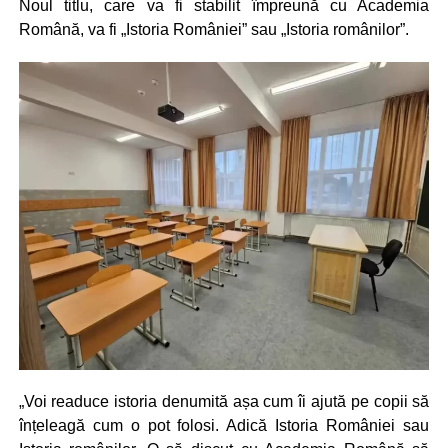
Noul titlu, care va fi stabilit împreună cu Academia
Română, va fi „Istoria României” sau „Istoria românilor”.
„Voi readuce istoria denumită așa cum îi ajută pe copii să
înțeleagă cum o pot folosi. Adică Istoria României sau