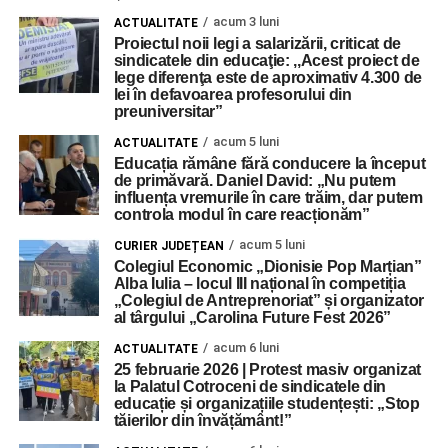
acum 3 luni
ACTUALITATE
Proiectul noii legi a salarizării, criticat de
sindicatele din educaţie: ,,Acest proiect de
lege diferenţa este de aproximativ 4.300 de
lei în defavoarea profesorului din
preuniversitar”
acum 5 luni
ACTUALITATE
Educația rămâne fără conducere la început
de primăvară. Daniel David: „Nu putem
influența vremurile în care trăim, dar putem
controla modul în care reacționăm”
acum 5 luni
CURIER JUDEȚEAN
Colegiul Economic „Dionisie Pop Marțian”
Alba Iulia – locul III național în competiția
„Colegiul de Antreprenoriat” și organizator
al târgului „Carolina Future Fest 2026”
acum 6 luni
ACTUALITATE
25 februarie 2026 | Protest masiv organizat
la Palatul Cotroceni de sindicatele din
educație și organizațiile studențești: „Stop
tăierilor din învățământ!”