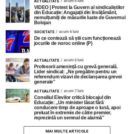
acum 6 luni
ACTUALITATE
VIDEO | Protest la Guvern al sindicaliștilor
din Educație: Angajații din învățământ,
nemulțumiți de măsurile luate de Guvernul
Bolojan
acum 6 luni
SOCIETATE
De ce contează să știi cum funcționează
jocurile de noroc online (P)
acum 6 luni
ACTUALITATE
Profesorii amenință cu grevă generală.
Lider sindical: ,,Ne pregătim pentru un
referendum vizavi de declanșarea grevei
generale”
acum 7 luni
ACTUALITATE
Consiliul Elevilor critică blocajul din
Educație: ,,Un minister lăsat fără
conducere timp de aproape o lună, apoi
preluat în extremis de către premier,
reprezintă un semnal de alarmă”
MAI MULTE ARTICOLE