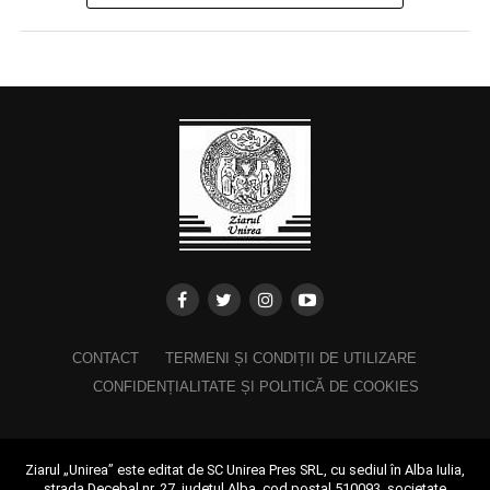
CONTACT
TERMENI ȘI CONDIȚII DE UTILIZARE
CONFIDENȚIALITATE ȘI POLITICĂ DE COOKIES
Ziarul „Unirea” este editat de SC Unirea Pres SRL, cu sediul în Alba Iulia,
strada Decebal nr. 27, județul Alba, cod poștal 510093, societate