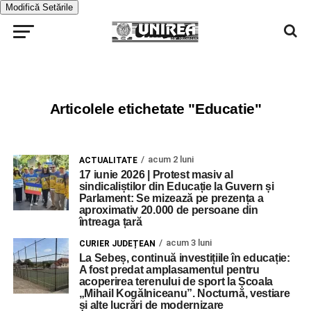
Modifică Setările
Articolele etichetate "Educatie"
acum 2 luni
ACTUALITATE
17 iunie 2026 | Protest masiv al
sindicaliștilor din Educație la Guvern și
Parlament: Se mizează pe prezența a
aproximativ 20.000 de persoane din
întreaga țară
acum 3 luni
CURIER JUDEȚEAN
La Sebeș, continuă investițiile în educație:
A fost predat amplasamentul pentru
acoperirea terenului de sport la Școala
„Mihail Kogălniceanu”. Nocturnă, vestiare
și alte lucrări de modernizare