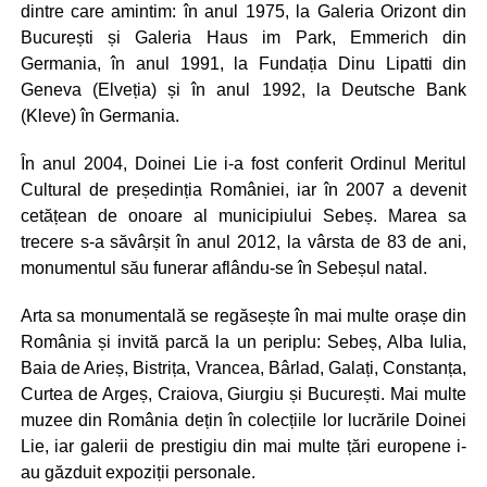
dintre care amintim: în anul 1975, la Galeria Orizont din
București și Galeria Haus im Park, Emmerich din
Germania, în anul 1991, la Fundația Dinu Lipatti din
Geneva (Elveția) și în anul 1992, la Deutsche Bank
(Kleve) în Germania.
În anul 2004, Doinei Lie i-a fost conferit Ordinul Meritul
Cultural de președinția României, iar în 2007 a devenit
cetățean de onoare al municipiului Sebeș. Marea sa
trecere s-a săvârșit în anul 2012, la vârsta de 83 de ani,
monumentul său funerar aflându-se în Sebeșul natal.
Arta sa monumentală se regăsește în mai multe orașe din
România și invită parcă la un periplu: Sebeș, Alba Iulia,
Baia de Arieș, Bistrița, Vrancea, Bârlad, Galați, Constanța,
Curtea de Argeș, Craiova, Giurgiu și București. Mai multe
muzee din România dețin în colecțiile lor lucrările Doinei
Lie, iar galerii de prestigiu din mai multe țări europene i-
au găzduit expoziții personale.