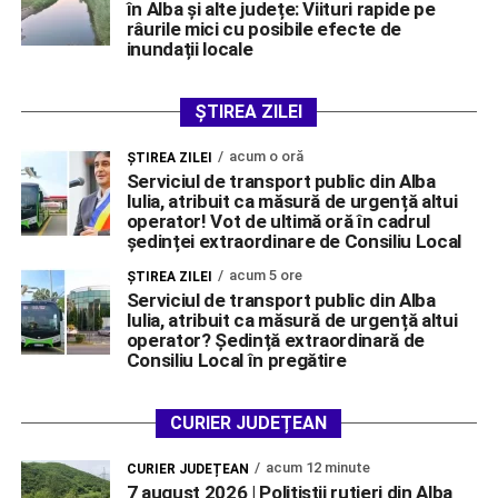
în Alba și alte județe: Viituri rapide pe
râurile mici cu posibile efecte de
inundații locale
ȘTIREA ZILEI
acum o oră
ŞTIREA ZILEI
Serviciul de transport public din Alba
Iulia, atribuit ca măsură de urgență altui
operator! Vot de ultimă oră în cadrul
ședinței extraordinare de Consiliu Local
acum 5 ore
ŞTIREA ZILEI
Serviciul de transport public din Alba
Iulia, atribuit ca măsură de urgență altui
operator? Ședință extraordinară de
Consiliu Local în pregătire
CURIER JUDEȚEAN
acum 12 minute
CURIER JUDEȚEAN
7 august 2026 | Polițiștii rutieri din Alba