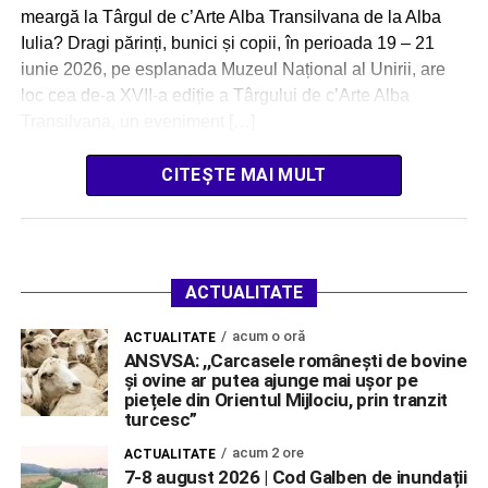
meargă la Târgul de c’Arte Alba Transilvana de la Alba
Iulia? Dragi părinți, bunici și copii, în perioada 19 – 21
iunie 2026, pe esplanada Muzeul Național al Unirii, are
loc cea de-a XVII-a ediție a Târgului de c’Arte Alba
Transilvana, un eveniment […]
CITEȘTE MAI MULT
ACTUALITATE
acum o oră
ACTUALITATE
ANSVSA: ,,Carcasele românești de bovine
și ovine ar putea ajunge mai ușor pe
piețele din Orientul Mijlociu, prin tranzit
turcesc”
acum 2 ore
ACTUALITATE
7-8 august 2026 | Cod Galben de inundații