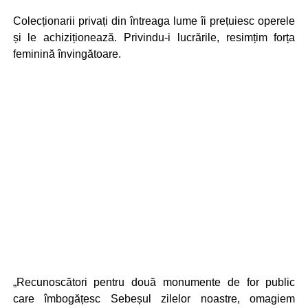
Colecționarii privați din întreaga lume îi prețuiesc operele
și le achiziționează. Privindu-i lucrările, resimțim forța
feminină învingătoare.
„Recunoscători pentru două monumente de for public
care îmbogățesc Sebeșul zilelor noastre, omagiem