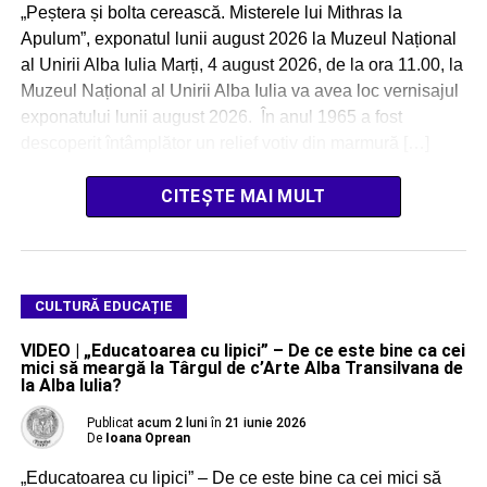
„Peștera și bolta cerească. Misterele lui Mithras la
Apulum”, exponatul lunii august 2026 la Muzeul Național
al Unirii Alba Iulia Marți, 4 august 2026, de la ora 11.00, la
Muzeul Național al Unirii Alba Iulia va avea loc vernisajul
exponatului lunii august 2026. În anul 1965 a fost
descoperit întâmplător un relief votiv din marmură […]
CITEȘTE MAI MULT
CULTURĂ EDUCAȚIE
VIDEO | „Educatoarea cu lipici” – De ce este bine ca cei
mici să meargă la Târgul de c’Arte Alba Transilvana de
la Alba Iulia?
Publicat
acum 2 luni
în
21 iunie 2026
De
Ioana Oprean
„Educatoarea cu lipici” – De ce este bine ca cei mici să