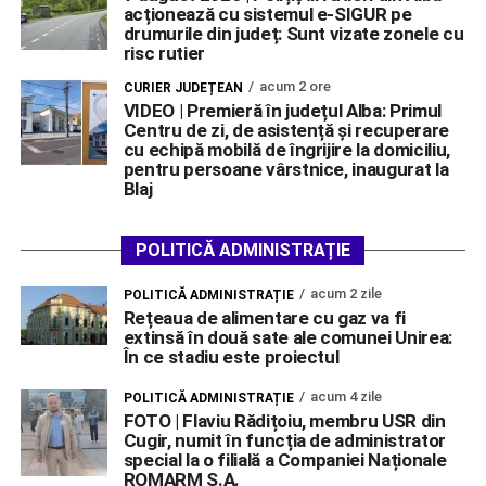
acționează cu sistemul e-SIGUR pe
drumurile din județ: Sunt vizate zonele cu
risc rutier
acum 2 ore
CURIER JUDEȚEAN
VIDEO | Premieră în județul Alba: Primul
Centru de zi, de asistență și recuperare
cu echipă mobilă de îngrijire la domiciliu,
pentru persoane vârstnice, inaugurat la
Blaj
POLITICĂ ADMINISTRAȚIE
acum 2 zile
POLITICĂ ADMINISTRAȚIE
Rețeaua de alimentare cu gaz va fi
extinsă în două sate ale comunei Unirea:
În ce stadiu este proiectul
acum 4 zile
POLITICĂ ADMINISTRAȚIE
FOTO | Flaviu Rădițoiu, membru USR din
Cugir, numit în funcția de administrator
special la o filială a Companiei Naționale
ROMARM S.A.