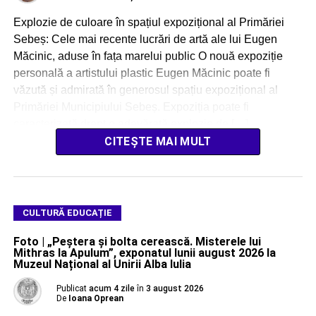
Explozie de culoare în spațiul expozițional al Primăriei
Sebeș: Cele mai recente lucrări de artă ale lui Eugen
Măcinic, aduse în fața marelui public O nouă expoziție
personală a artistului plastic Eugen Măcinic poate fi
văzută și admirată în generosul spațiu expozițional al
Primăriei Municipiului Sebeș. Expoziția poate fi
caracterizată drept o adevărată explozie de […]
CITEȘTE MAI MULT
CULTURĂ EDUCAȚIE
Foto | „Peștera și bolta cerească. Misterele lui
Mithras la Apulum”, exponatul lunii august 2026 la
Muzeul Național al Unirii Alba Iulia
Publicat
acum 4 zile
în
3 august 2026
De
Ioana Oprean