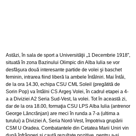
Astăzi, în sala de sport a Universităţii „1 Decembrie 1918”,
situată în zona Bazinului Olimpic din Alba Iulia se vor
desfăşura două interesante partide de volei şi baschet
feminin, intrarea fiind liberă la ambele întâlniri. Mai întâi,
de la ora 14.30, echipa CSU CML Soleil (pregătită de
Sorin Pop) va întâlni CS Argeş Volei, în cadrul etapei a 4-
a a Diviziei A2 Seria Sud-Vest, la volei. Tot în această zi,
dar de la ora 18.00, formaţia CSU LPS Alba Iulia (antrenor
George Lăncrănjan) are meci în runda a 7-a (ultima a
turului) a Diviziei A, Seria Nord-Vest, împotriva grupării
CSM U Oradea. Combatantele din Cetatea Marii Uniri vin
după înfrângeri şi caută rezultate pozitive, pentru a-şi