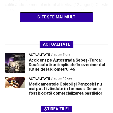
calificându-se meritat în turul al treilea (12 august). Citește
și: Metalurgistul Cugir, prima victorie amicală, […]
CITEȘTE MAI MULT
ACTUALITATE
acum 3 ore
ACTUALITATE
Accident pe Autostrada Sebeș-Turda:
Două autotiruri implicate în evenimentul
rutier de la kilometrul 46
acum 16 ore
ACTUALITATE
Medicamentele Colebil și Panzcebil nu
mai pot fi vândute în farmacii. De ce a
fost blocată comercializarea pastilelor
ȘTIREA ZILEI