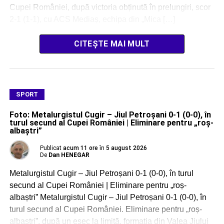
Cupei României, după victoria obținută în prelungiri, scor
2-1 (1-1), cu ACS Mediaș, echipa din „Mica […]
CITEȘTE MAI MULT
SPORT
Foto: Metalurgistul Cugir – Jiul Petroșani 0-1 (0-0), în
turul secund al Cupei României | Eliminare pentru „roș-
albaștri”
Publicat
acum 11 ore
în
5 august 2026
De
Dan HENEGAR
Metalurgistul Cugir – Jiul Petroșani 0-1 (0-0), în turul
secund al Cupei României | Eliminare pentru „roș-
albaștri” Metalurgistul Cugir – Jiul Petroșani 0-1 (0-0), în
turul secund al Cupei României. Eliminare pentru „roș-
albaștri”, după un eșec la limită, formația din Valea Jiului