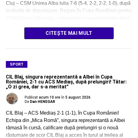
Cluj – CSM Unirea Alba Iulia 7-6 (5-4, 2-2, 2-2, 1-0), după
loviturile de departajare. Regres în Cupa României pentru
CSM Unirea Alba Iulia, comparativ cu precedentele două
ediții, […]
CITEȘTE MAI MULT
SPORT
CIL Blaj, singura reprezentantă a Albei în Cupa
României, 2-1 cu ACS Mediaș, după prelungiri! Tătar:
„O zi grea, dar s-a meritat”
Publicat
acum 10 ore
în
5 august 2026
De
Dan HENEGAR
CIL Blaj – ACS Mediaș 2-1 (1-1), în Cupa României!
Echipa din „Mica Romă”, singura reprezentantă a Albei
rămasă în cursă, calificare după prelungiri și o nouă
răsturnare de scor CIL Blaj a acces în turul al treilea al