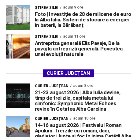
acum 9 ore
ŞTIREA ZILEI
Foto | Investiție de 28 de milioane de euro
la Alba Iulia: Sistem de stocare a energiei
în baterii, la Bărăbanț
acum 11 ore
ŞTIREA ZILEI
Antrepriza generală Elis Pavaje, De la
pavaj la antrepriză generală: Povestea
unei evoluții naturale
CURIER JUDEȚEAN
acum 8 ore
CURIER JUDEȚEAN
21-23 august 2026 | Alba Iulia devine,
timp de trei zile, capitala metalului
simfonic: Symphonic Metal Echoes
revine în Cetatea Alba Carolina
acum 10 ore
CURIER JUDEȚEAN
14-16 august 2026 | Festivalul Roman
Apulum: Trei zile cu romani, daci,
gladiatori, lupte și foc în inima Cetății Alba