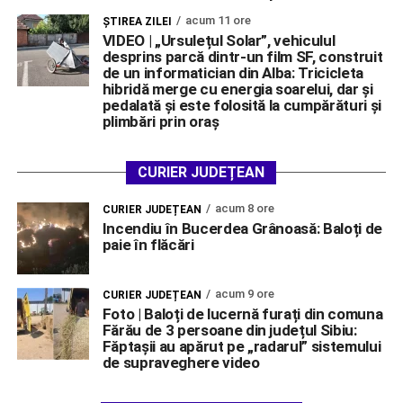
acum 11 ore
ŞTIREA ZILEI
VIDEO | „Ursulețul Solar”, vehiculul
desprins parcă dintr-un film SF, construit
de un informatician din Alba: Tricicleta
hibridă merge cu energia soarelui, dar și
pedalată și este folosită la cumpărături și
plimbări prin oraș
CURIER JUDEȚEAN
acum 8 ore
CURIER JUDEȚEAN
Incendiu în Bucerdea Grânoasă: Baloți de
paie în flăcări
acum 9 ore
CURIER JUDEȚEAN
Foto | Baloți de lucernă furați din comuna
Fărău de 3 persoane din județul Sibiu:
Făptașii au apărut pe „radarul” sistemului
de supraveghere video