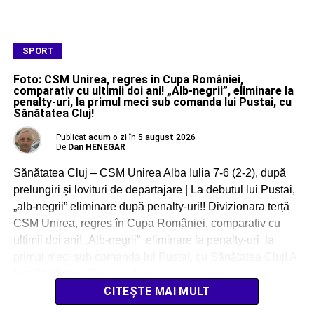
SPORT
Foto: CSM Unirea, regres în Cupa României,
comparativ cu ultimii doi ani! „Alb-negrii”, eliminare la
penalty-uri, la primul meci sub comanda lui Pustai, cu
Sănătatea Cluj!
Publicat
acum o zi
în
5 august 2026
De
Dan HENEGAR
Sănătatea Cluj – CSM Unirea Alba Iulia 7-6 (2-2), după
prelungiri și lovituri de departajare | La debutul lui Pustai,
„alb-negrii” eliminare după penalty-uri!! Divizionara terță
CSM Unirea, regres în Cupa României, comparativ cu
ultimii doi ani! „Alb-negrii”, eliminare la penalty-uri, la
primul meci sub comanda lui Pustai, cu Sănătatea Cluj! A
fost Sănătatea Cluj – […]
CITEȘTE MAI MULT