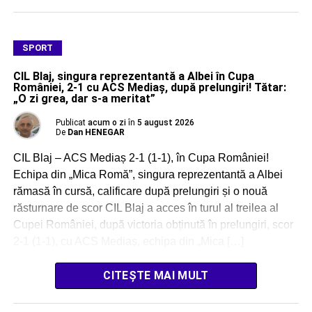
SPORT
CIL Blaj, singura reprezentantă a Albei în Cupa
României, 2-1 cu ACS Mediaș, după prelungiri! Tătar:
„O zi grea, dar s-a meritat”
Publicat
acum o zi
în
5 august 2026
De
Dan HENEGAR
CIL Blaj – ACS Mediaș 2-1 (1-1), în Cupa României!
Echipa din „Mica Romă”, singura reprezentantă a Albei
rămasă în cursă, calificare după prelungiri și o nouă
răsturnare de scor CIL Blaj a acces în turul al treilea al
Cupei României, după victoria obținută în prelungiri, scor
2-1 (1-1), cu ACS Mediaș, echipa din „Mica […]
CITEȘTE MAI MULT