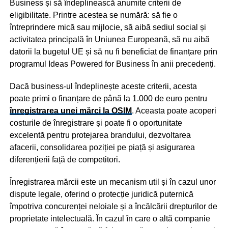
Business și să îndeplinească anumite criterii de
eligibilitate. Printre acestea se numără: să fie o
întreprindere mică sau mijlocie, să aibă sediul social și
activitatea principală în Uniunea Europeană, să nu aibă
datorii la bugetul UE și să nu fi beneficiat de finanțare prin
programul Ideas Powered for Business în anii precedenți.
Dacă business-ul îndeplinește aceste criterii, acesta
poate primi o finanțare de până la 1.000 de euro pentru
înregistrarea unei mărci la OSIM
. Aceasta poate acoperi
costurile de înregistrare și poate fi o oportunitate
excelentă pentru protejarea brandului, dezvoltarea
afacerii, consolidarea poziției pe piață și asigurarea
diferențierii față de competitori.
Înregistrarea mărcii este un mecanism util și în cazul unor
dispute legale, oferind o protecție juridică puternică
împotriva concurenței neloiale și a încălcării drepturilor de
proprietate intelectuală. În cazul în care o altă companie