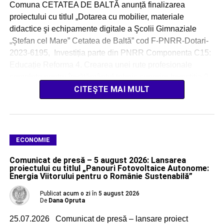
Comuna CETATEA DE BALTĂ anunță finalizarea
proiectului cu titlul „Dotarea cu mobilier, materiale
didactice şi echipamente digitale a Şcolii Gimnaziale
„Ştefan cel Mare” Cetatea de Baltă” cod F-PNRR-Dotari-
2023-6195, Investiția parte din PNRR Componenta C15:
Educație Reforma 4. Crearea unei rute profesionale
complete pentru învățământul tehnic superior Investiția 9.
Asigurarea echipamentelor și a resurselor tehnologice
CITEȘTE MAI MULT
digitale pentru unitățile de […]
ECONOMIE
Comunicat de presă – 5 august 2026: Lansarea
proiectului cu titlul „Panouri Fotovoltaice Autonome:
Energia Viitorului pentru o Românie Sustenabilă”
Publicat
acum o zi
în
5 august 2026
De
Dana Opruta
25.07.2026 Comunicat de presă – lansare proiect