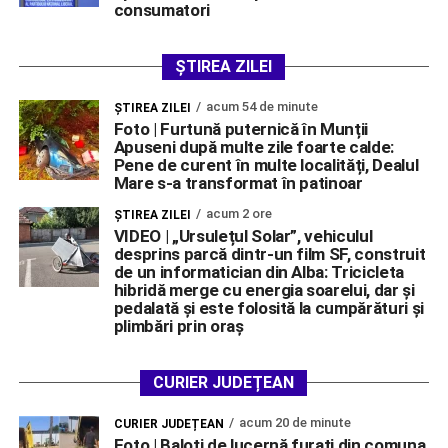
consumatori
ȘTIREA ZILEI
acum 54 de minute
ŞTIREA ZILEI
Foto | Furtună puternică în Munții
Apuseni după multe zile foarte calde:
Pene de curent în multe localități, Dealul
Mare s-a transformat în patinoar
acum 2 ore
ŞTIREA ZILEI
VIDEO | „Ursulețul Solar”, vehiculul
desprins parcă dintr-un film SF, construit
de un informatician din Alba: Tricicleta
hibridă merge cu energia soarelui, dar și
pedalată și este folosită la cumpărături și
plimbări prin oraș
CURIER JUDEȚEAN
acum 20 de minute
CURIER JUDEȚEAN
Foto | Baloți de lucernă furați din comuna