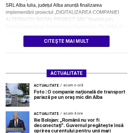
SRL Alba Iulia, județul Alba anunță finalizarea
implementării proiectul „DIGITALIZAREA COMPANIEI
ALTERNATIV INSTAL PROIECT SRL” finanțat prin
Planul Național de Redresare și Reziliență, PILONUL III –
Creștere inteligentă, sustenabilă și favorabilă incluziunii,
inclusiv coeziune economică, locuri de muncă,
CITEȘTE MAI MULT
productivitate, competitivitate, cercetare, dezvoltare […]
ACTUALITATE
acum o oră
ACTUALITATE
Foto | O companie națională de transport
pariază pe un oraș mic din Alba
acum 4 ore
ACTUALITATE
Ilie Bolojan: „Românii nu vor fi
deconectați”. Guvernul pregătește însă
oprirea curentului pentru unii mari