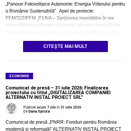
„Panouri Fotovoltaice Autonome: Energia Viitorului pentru
o Românie Sustenabilă” Apel de proiecte:
PFM/322/PFM_P1/NA – Sprijinirea investițiilor în noi
capacități de producere a energiei electrice produsă din
surse regenerabile Scopul proiectului: Realizarea unei
capacități noi de producere a energiei electrice din surse
regenerabile solare, cu o […]
CITEȘTE MAI MULT
ECONOMIE
Comunicat de presă – 31 iulie 2026: Finalizarea
proiectului cu titlul „DIGITALIZAREA COMPANIEI
ALTERNATIV INSTAL PROIECT SRL”
Publicat
acum 7 zile
în
31 iulie 2026
De
Dana Opruta
Comunicat de presă „PNRR: Fonduri pentru România
modernă și reformată!” ALTERNATIV INSTAL PROIECT