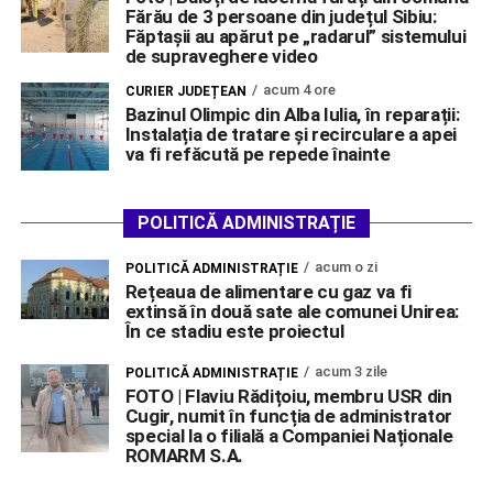
Fărău de 3 persoane din județul Sibiu:
Făptașii au apărut pe „radarul” sistemului
de supraveghere video
acum 4 ore
CURIER JUDEȚEAN
Bazinul Olimpic din Alba Iulia, în reparații:
Instalația de tratare și recirculare a apei
va fi refăcută pe repede înainte
POLITICĂ ADMINISTRAȚIE
acum o zi
POLITICĂ ADMINISTRAȚIE
Rețeaua de alimentare cu gaz va fi
extinsă în două sate ale comunei Unirea:
În ce stadiu este proiectul
acum 3 zile
POLITICĂ ADMINISTRAȚIE
FOTO | Flaviu Rădițoiu, membru USR din
Cugir, numit în funcția de administrator
special la o filială a Companiei Naționale
ROMARM S.A.