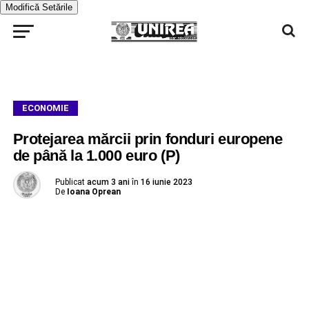
Modifică Setările
ECONOMIE
Protejarea mărcii prin fonduri europene
de până la 1.000 euro (P)
Publicat
acum 3 ani
în
16 iunie 2023
De
Ioana Oprean