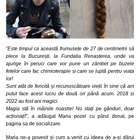
”
Este timpul ca această frumusețe de 27 de centimetrii să
plece la București, la Fundatia Renașterea, unde va
ajunge în peruci care vor pune un zâmbet pe buzele
fetelor care fac chimioterapie și care se luptă pentru viața
lor!
Sunt atât de fericită și recunoscătoare vieții în sine că am
putut face acest lucru de două ori până acum. 2018 și
2022 au fost ani magici.
Magia stă în mâinile noastre! Nu stați pe gânduri, doar
acționați!
”, a adăugat Maria pozei cu părul donat, pe
pagina sa de socializare.
Maria ne-a povesit și cum a venit cu ideea de a-și dărui