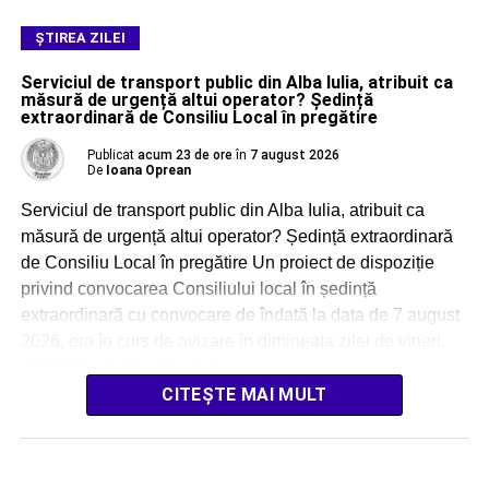
ŞTIREA ZILEI
Serviciul de transport public din Alba Iulia, atribuit ca
măsură de urgență altui operator? Ședință
extraordinară de Consiliu Local în pregătire
Publicat
acum 23 de ore
în
7 august 2026
De
Ioana Oprean
Serviciul de transport public din Alba Iulia, atribuit ca
măsură de urgență altui operator? Ședință extraordinară
de Consiliu Local în pregătire Un proiect de dispoziție
privind convocarea Consiliului local în ședință
extraordinară cu convocare de îndată la data de 7 august
2026, era în curs de avizare în dimineața zilei de vineri.
Administrația locală a […]
CITEȘTE MAI MULT