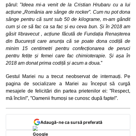
părul: ”
Ideea mi-a venit de la Cristian Hrubaru cu a lui
acțiune „România are sânge de rocker”. Cum nu pot dona
sânge pentru că sunt sub 50 de kilograme, m-am gândit
cum și ce să fac ca sa fac și eu ceva bun. Și în 2018 am
găsit #bravecut , acțiune făcută de Fundația Renașterea
din București care anunța că se poate dona codiță de
minim 15 centimetri pentru confecționarea de peruci
pentru fetițe și femei care fac chimioterapie. Și așa în
2018 am donat prima codiță și acum a doua.
”
Gestul Mariei nu a trecut neobservat de internauți. Pe
pagina de socializare a Mariei au început să curgă
mesajele de felicitări din partea prietenilor ei: ”Respect,
mă înclin!”, ”Oamenii frumoși se cunosc după fapte!”.
Adaugă-ne ca sursă preferată