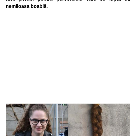
nemiloasa boablă.