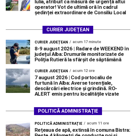
Iulia, atribuit ca măsură de urgență altui
operator! Vot de ultimă oră în cadrul
ședinței extraordinare de Consiliu Local
CURIER JUDEȚEAN
acum 17 minute
CURIER JUDEȚEAN
8-9 august 2026 | Radare de WEEKEND în
județul Alba: Drumurile monitorizate de
Poliția Rutieră la sfârșit de săptămână
acum 12 ore
CURIER JUDEȚEAN
7 august 2026 | Cod portocaliu de
furtună în Alba: Averse torențiale,
descărcări electrice și grindină. RO-
ALERT emis pentru localitățile vizate
POLITICĂ ADMINISTRAȚIE
acum 11 ore
POLITICĂ ADMINISTRAȚIE
Rețeaua de apă, extinsă în comuna Bistra:
Peste 4 kilometri de conducte noi și