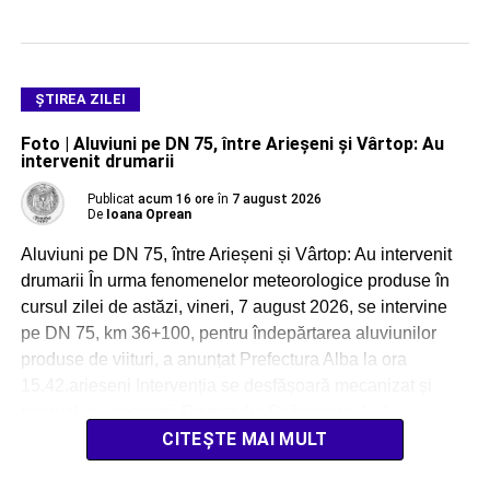
ŞTIREA ZILEI
Foto | Aluviuni pe DN 75, între Arieșeni și Vârtop: Au
intervenit drumarii
Publicat
acum 16 ore
în
7 august 2026
De
Ioana Oprean
Aluviuni pe DN 75, între Arieșeni și Vârtop: Au intervenit
drumarii În urma fenomenelor meteorologice produse în
cursul zilei de astăzi, vineri, 7 august 2026, se intervine
pe DN 75, km 36+100, pentru îndepărtarea aluviunilor
produse de viituri, a anunțat Prefectura Alba la ora
15.42.arieseni Intervenția se desfășoară mecanizat și
manual, cu angajații Districtului Scărișoara, […]
CITEȘTE MAI MULT