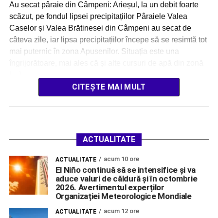
Au secat pâraie din Câmpeni: Arieșul, la un debit foarte
scăzut, pe fondul lipsei precipitațiilor Pâraiele Valea
Caselor și Valea Brătinesei din Câmpeni au secat de
câteva zile, iar lipsa precipitațiilor începe să se resimtă tot
mai puternic în zona Apusenilor. Situația este una
îngrijorătoare, mai ales că și alte cursuri de apă din zonă
[…]
CITEȘTE MAI MULT
ACTUALITATE
acum 10 ore
ACTUALITATE
El Niño continuă să se intensifice și va
aduce valuri de căldură și în octombrie
2026. Avertimentul experților
Organizației Meteorologice Mondiale
acum 12 ore
ACTUALITATE