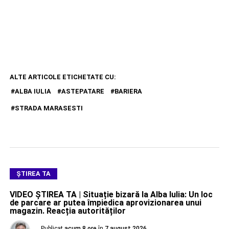
ALTE ARTICOLE ETICHETATE CU:
ALBA IULIA
ASTEPATARE
BARIERA
STRADA MARASESTI
ŞTIREA TA
VIDEO ȘTIREA TA | Situație bizară la Alba Iulia: Un loc
de parcare ar putea împiedica aprovizionarea unui
magazin. Reacția autorităților
Publicat
acum 8 ore
în
7 august 2026