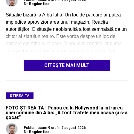
De
Bogdan Ilea
Situație bizară la Alba Iulia: Un loc de parcare ar putea
împiedica aprovizionarea unui magazin. Reacția
autorităților O situație neobișnuită a fost semnalată de un
cititor al ziarulunirea.ro. Este vorba despre un loc de
parcare din Alba Iulia care, în anumite condiții, ar putea
crea probleme serioase unui magazin din zonă. Mai
exact, este vorba […]
CITEȘTE MAI MULT
ŞTIREA TA
FOTO ȘTIREA TA | Panou ca la Hollywood la intrarea
unei comune din Alba: „A fost fratele meu acasă și s-a
șocat”
Publicat
acum 9 ore
în
7 august 2026
De
Bogdan Ilea