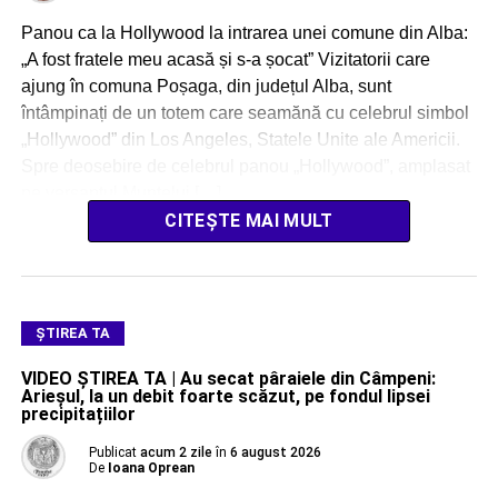
Panou ca la Hollywood la intrarea unei comune din Alba:
„A fost fratele meu acasă și s-a șocat” Vizitatorii care
ajung în comuna Poșaga, din județul Alba, sunt
întâmpinați de un totem care seamănă cu celebrul simbol
„Hollywood” din Los Angeles, Statele Unite ale Americii.
Spre deosebire de celebrul panou „Hollywood”, amplasat
pe versantul Muntelui […]
CITEȘTE MAI MULT
ŞTIREA TA
VIDEO ȘTIREA TA | Au secat pâraiele din Câmpeni:
Arieșul, la un debit foarte scăzut, pe fondul lipsei
precipitațiilor
Publicat
acum 2 zile
în
6 august 2026
De
Ioana Oprean