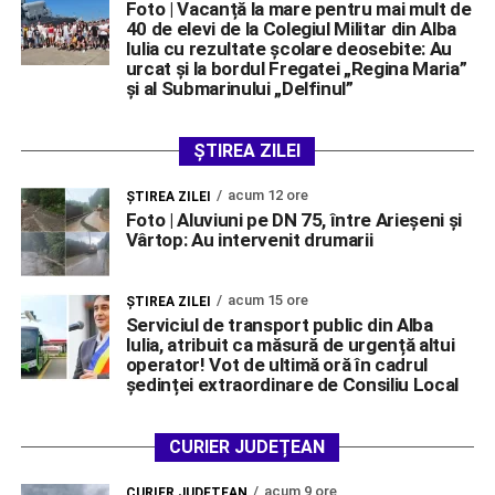
Foto | Vacanță la mare pentru mai mult de
40 de elevi de la Colegiul Militar din Alba
Iulia cu rezultate școlare deosebite: Au
urcat și la bordul Fregatei „Regina Maria”
și al Submarinului „Delfinul”
ȘTIREA ZILEI
acum 12 ore
ŞTIREA ZILEI
Foto | Aluviuni pe DN 75, între Arieșeni și
Vârtop: Au intervenit drumarii
acum 15 ore
ŞTIREA ZILEI
Serviciul de transport public din Alba
Iulia, atribuit ca măsură de urgență altui
operator! Vot de ultimă oră în cadrul
ședinței extraordinare de Consiliu Local
CURIER JUDEȚEAN
acum 9 ore
CURIER JUDEȚEAN