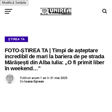
Modifică Setările
ŞTIREA TA
FOTO-ȘTIREA TA | Timpi de așteptare
incredibil de mari la bariera de pe strada
Mărășești din Alba Iulia: „O fi primit liber
în weekend…”
Publicat
acum 1 an
în
31 mai 2025
De
Ioana Oprean