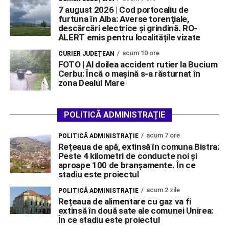
7 august 2026 | Cod portocaliu de
furtuna în Alba: Averse torențiale,
descărcări electrice și grindină. RO-
ALERT emis pentru localitățile vizate
acum 10 ore
CURIER JUDEȚEAN
FOTO | Al doilea accident rutier la Bucium
Cerbu: Încă o mașină s-a răsturnat în
zona Dealul Mare
POLITICĂ ADMINISTRAȚIE
acum 7 ore
POLITICĂ ADMINISTRAȚIE
Rețeaua de apă, extinsă în comuna Bistra:
Peste 4 kilometri de conducte noi și
aproape 100 de branșamente. În ce
stadiu este proiectul
acum 2 zile
POLITICĂ ADMINISTRAȚIE
Rețeaua de alimentare cu gaz va fi
extinsă în două sate ale comunei Unirea:
În ce stadiu este proiectul