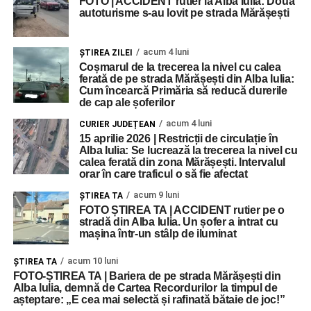
FOTO | ACCIDENT rutier la Alba Iulia: Două
autoturisme s-au lovit pe strada Mărășești
acum 4 luni
ŞTIREA ZILEI
Coșmarul de la trecerea la nivel cu calea
ferată de pe strada Mărășești din Alba Iulia:
Cum încearcă Primăria să reducă durerile
de cap ale șoferilor
acum 4 luni
CURIER JUDEȚEAN
15 aprilie 2026 | Restricții de circulație în
Alba Iulia: Se lucrează la trecerea la nivel cu
calea ferată din zona Mărășești. Intervalul
orar în care traficul o să fie afectat
acum 9 luni
ŞTIREA TA
FOTO ȘTIREA TA | ACCIDENT rutier pe o
stradă din Alba Iulia. Un șofer a intrat cu
mașina într-un stâlp de iluminat
acum 10 luni
ŞTIREA TA
FOTO-ȘTIREA TA | Bariera de pe strada Mărășești din
Alba Iulia, demnă de Cartea Recordurilor la timpul de
așteptare: „E cea mai selectă și rafinată bătaie de joc!”