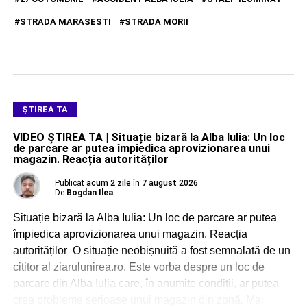
STRADA MARASESTI
STRADA MORII
ŞTIREA TA
VIDEO ȘTIREA TA | Situație bizară la Alba Iulia: Un loc
de parcare ar putea împiedica aprovizionarea unui
magazin. Reacția autorităților
Publicat
acum 2 zile
în
7 august 2026
De
Bogdan Ilea
Situație bizară la Alba Iulia: Un loc de parcare ar putea
împiedica aprovizionarea unui magazin. Reacția
autorităților O situație neobișnuită a fost semnalată de un
cititor al ziarulunirea.ro. Este vorba despre un loc de
parcare din Alba Iulia care, în anumite condiții, ar putea
crea probleme serioase unui magazin din zonă. Mai