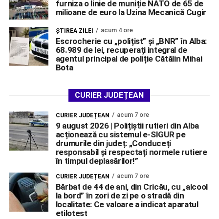
furniza o linie de muniție NATO de 65 de
milioane de euro la Uzina Mecanică Cugir
acum 4 ore
ŞTIREA ZILEI
Escrocherie cu „polițist” și „BNR” în Alba:
68.989 de lei, recuperați integral de
agentul principal de poliție Cătălin Mihai
Bota
CURIER JUDEȚEAN
acum 7 ore
CURIER JUDEȚEAN
9 august 2026 | Polițiștii rutieri din Alba
acționează cu sistemul e-SIGUR pe
drumurile din județ: „Conduceți
responsabil și respectați normele rutiere
în timpul deplasărilor!”
acum 7 ore
CURIER JUDEȚEAN
Bărbat de 44 de ani, din Cricău, cu „alcool
la bord” în zori de zi pe o stradă din
localitate: Ce valoare a indicat aparatul
etilotest