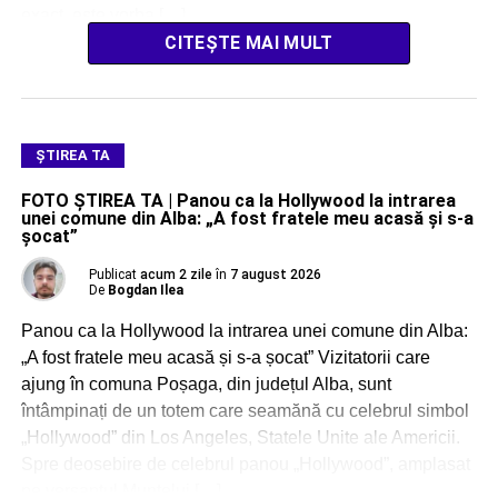
exact, este vorba […]
CITEȘTE MAI MULT
ŞTIREA TA
FOTO ȘTIREA TA | Panou ca la Hollywood la intrarea
unei comune din Alba: „A fost fratele meu acasă și s-a
șocat”
Publicat
acum 2 zile
în
7 august 2026
De
Bogdan Ilea
Panou ca la Hollywood la intrarea unei comune din Alba:
„A fost fratele meu acasă și s-a șocat” Vizitatorii care
ajung în comuna Poșaga, din județul Alba, sunt
întâmpinați de un totem care seamănă cu celebrul simbol
„Hollywood” din Los Angeles, Statele Unite ale Americii.
Spre deosebire de celebrul panou „Hollywood”, amplasat
pe versantul Muntelui […]