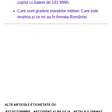
cuplat cu baterii de 181 MWh
Care sunt gradele maiștrilor militari: Care este
ierarhia și ce rol au în Armata României
ALTE ARTICOLE ETICHETATE CU:
27 OCTOMBRIE
ACCIDENT ALBA IULIA
STALP ILUMINAT