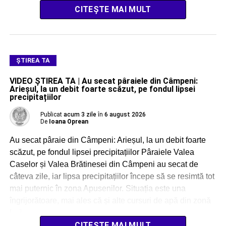
CITEȘTE MAI MULT
ŞTIREA TA
VIDEO ȘTIREA TA | Au secat pâraiele din Câmpeni:
Arieșul, la un debit foarte scăzut, pe fondul lipsei
precipitațiilor
Publicat
acum 3 zile
în
6 august 2026
De
Ioana Oprean
Au secat pâraie din Câmpeni: Arieșul, la un debit foarte
scăzut, pe fondul lipsei precipitațiilor Pâraiele Valea
Caselor și Valea Brătinesei din Câmpeni au secat de
câteva zile, iar lipsa precipitațiilor începe să se resimtă tot
mai puternic în zona Apusenilor. Situația este una
îngrijorătoare, mai ales că și alte cursuri de apă din zonă
[…]
CITEȘTE MAI MULT