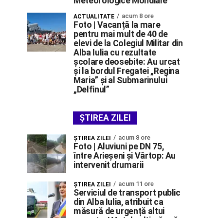
Meteorologice Mondiale
acum 8 ore
ACTUALITATE
Foto | Vacanță la mare
pentru mai mult de 40 de
elevi de la Colegiul Militar din
Alba Iulia cu rezultate
școlare deosebite: Au urcat
și la bordul Fregatei „Regina
Maria” și al Submarinului
„Delfinul”
ȘTIREA ZILEI
acum 8 ore
ŞTIREA ZILEI
Foto | Aluviuni pe DN 75,
între Arieșeni și Vârtop: Au
intervenit drumarii
acum 11 ore
ŞTIREA ZILEI
Serviciul de transport public
din Alba Iulia, atribuit ca
măsură de urgență altui