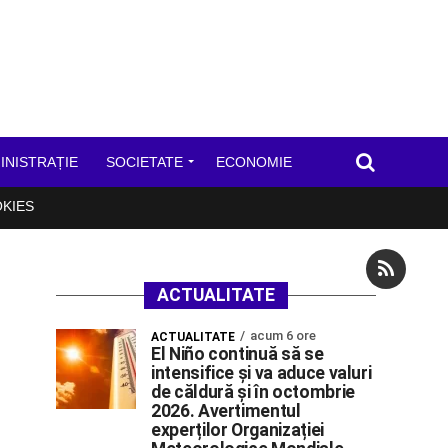
INISTRAȚIE
SOCIETATE
ECONOMIE
OKIES
ACTUALITATE
acum 6 ore
ACTUALITATE
El Niño continuă să se
intensifice și va aduce valuri
de căldură și în octombrie
2026. Avertimentul
experților Organizației