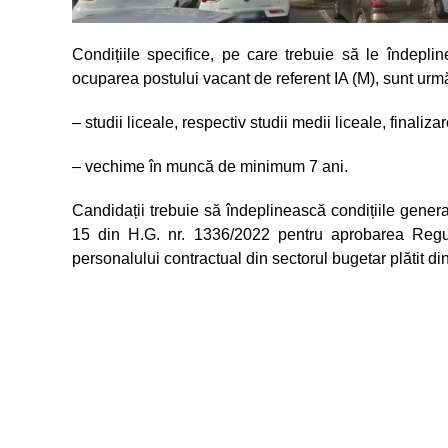
Condițiile specifice, pe care trebuie să le îndepli
ocuparea postului vacant de referent IA (M), sunt urm
– studii liceale, respectiv studii medii liceale, finali
– vechime în muncă de minimum 7 ani.
Candidații trebuie să îndeplinească condițiile genera
15 din H.G. nr. 1336/2022 pentru aprobarea Regula
personalului contractual din sectorul bugetar plătit di