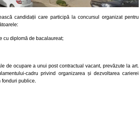
nească candidații care participă la concursul organizat pentru
ătoarele:
zare cu diplomă de bacalaureat;
le de ocupare a unui post contractual vacant, prevăzute la art.
mentului-cadru privind organizarea și dezvoltarea carierei
n fonduri publice.