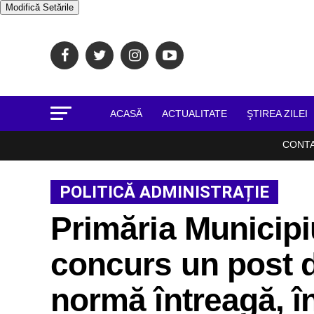
Modifică Setările
ACASĂ
ACTUALITATE
ŞTIREA ZILEI
CONT
POLITICĂ ADMINISTRAȚIE
Primăria Municipi
concurs un post
normă întreagă, în