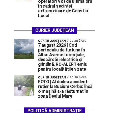
operator! Vot de ultimă oră
în cadrul ședinței
extraordinare de Consiliu
Local
CURIER JUDEȚEAN
acum 5 ore
CURIER JUDEȚEAN
7 august 2026 | Cod
portocaliu de furtuna în
Alba: Averse torențiale,
descărcări electrice și
grindină. RO-ALERT emis
pentru localitățile vizate
acum 6 ore
CURIER JUDEȚEAN
FOTO | Al doilea accident
rutier la Bucium Cerbu: Încă
o mașină s-a răsturnat în
zona Dealul Mare
POLITICĂ ADMINISTRAȚIE