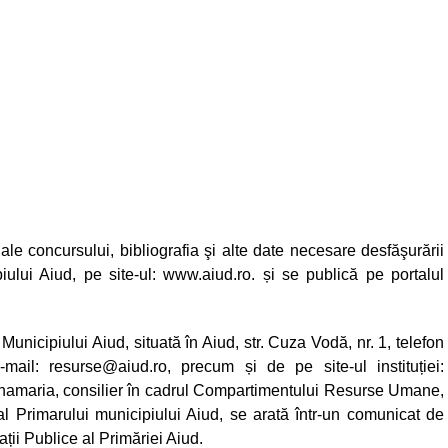
 ale concursului, bibliografia şi alte date necesare desfăşurării
iului Aiud, pe site-ul: www.aiud.ro. și se publică pe portalul
Municipiului Aiud, situată în Aiud, str. Cuza Vodă, nr. 1, telefon
-mail:
resurse@aiud.ro
, precum și de pe site-ul instituției:
namaria, consilier în cadrul Compartimentului Resurse Umane,
 al Primarului municipiului Aiud, se arată într-un comunicat de
ii Publice al Primăriei Aiud.