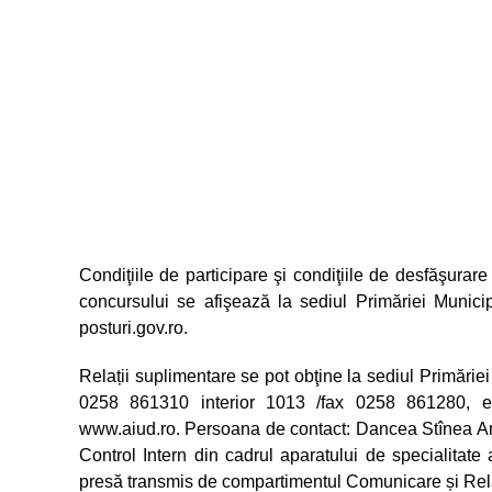
Condiţiile de participare şi condiţiile de desfăşurare
concursului se afişează la sediul Primăriei Municip
posturi.gov.ro.
Relații suplimentare se pot obţine la sediul Primăriei 
0258 861310 interior 1013 /fax 0258 861280, e
www.aiud.ro. Persoana de contact: Dancea Stînea A
Control Intern din cadrul aparatului de specialitate
presă transmis de compartimentul Comunicare și Relaț