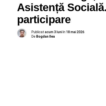
Asistență Socială.
participare
Publicat
acum 3 luni
în
18 mai 2026
De
Bogdan Ilea