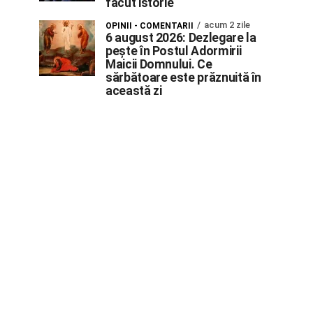
făcut istorie
acum 2 zile
OPINII - COMENTARII
6 august 2026: Dezlegare la
pește în Postul Adormirii
Maicii Domnului. Ce
sărbătoare este prăznuită în
această zi