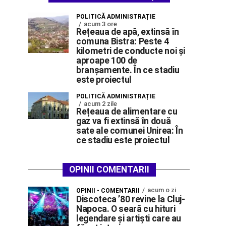
POLITICĂ ADMINISTRAȚIE
acum 3 ore
Rețeaua de apă, extinsă în
comuna Bistra: Peste 4
kilometri de conducte noi și
aproape 100 de
branșamente. În ce stadiu
este proiectul
POLITICĂ ADMINISTRAȚIE
acum 2 zile
Rețeaua de alimentare cu
gaz va fi extinsă în două
sate ale comunei Unirea: În
ce stadiu este proiectul
OPINII COMENTARII
acum o zi
OPINII - COMENTARII
Discoteca ’80 revine la Cluj-
Napoca. O seară cu hituri
legendare și artiști care au