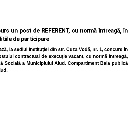
ncurs un post de REFERENT, cu normă întreagă, în
țiile de participare
ă, la sediul instituției din str. Cuza Vodă, nr. 1, concurs în
stului contractual de execuție vacant, cu normă întreagă,
nță Socială a Municipiului Aiud, Compartiment Baia publică
iud.