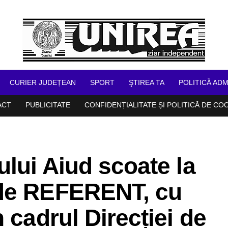
CURIER JUDEȚEAN
SPORT
ŞTIREA TA
POLITICĂ ADM
ACT
PUBLICITATE
CONFIDENȚIALITATE ȘI POLITICĂ DE CO
ului Aiud scoate la
 de REFERENT, cu
 cadrul Direcției de