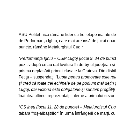
ASU Politehnica rămâne lider cu trei etape înainte de 
de Performanța Ighiu, care mai are însă de jucat doar 
puncte, rămâne Metalurgistul Cugir.
*Performanţa Ighiu – CSM Lugoj (locul 9, 34 de punct
pozitiv după ce au dat lovitura în derby-ul judeţean ş
prisma deplasării primei clasate la Craiova. Din distr
Fetiţa – suspendaţi. “L
upta pentru promovare este rel
şi cred că toate trei echipele de pe podium mai deţin
Lugoj, dar victoria este obligatorie şi suntem pregătiţ
înaintea ultimei reprezentaţii interne a primului sezon
*CS Ineu (locul 11, 28 de puncte) – Metalurgistul Cug
tabăra “roş-albaştrilor” în urma înfrângerii de marţi, 