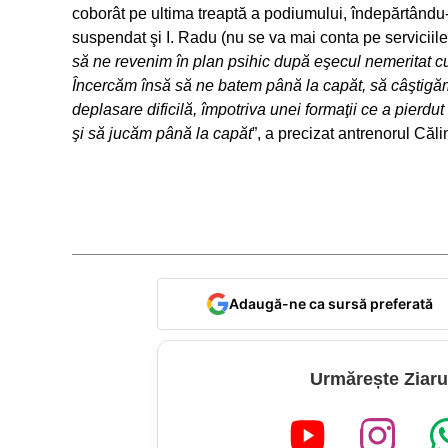
coborât pe ultima treaptă a podiumului, îndepărtându-
suspendat şi I. Radu (nu se va mai conta pe serviciile s
să ne revenim în plan psihic după eşecul nemeritat cu 
Încercăm însă să ne batem până la capăt, să câştigăm
deplasare dificilă, împotriva unei formaţii ce a pierdu
şi să jucăm până la capăt
”, a precizat antrenorul Căl
Adaugă-ne ca sursă preferată
Urmărește Ziaru