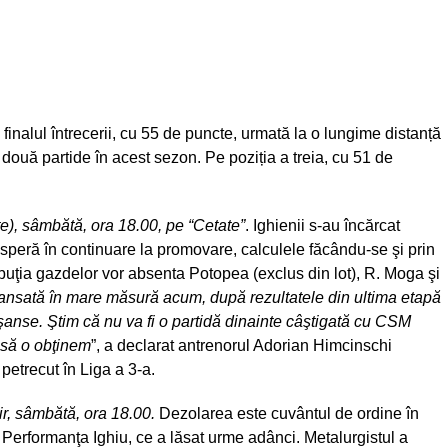
finalul întrecerii, cu 55 de puncte, urmată la o lungime distanță
două partide în acest sezon. Pe poziția a treia, cu 51 de
e), sâmbătă, ora 18.00, pe “Cetate”
. Ighienii s-au încărcat
i speră în continuare la promovare, calculele făcându-se şi prin
ibuţia gazdelor vor absenta Potopea (exclus din lot), R. Moga şi
ansată în mare măsură acum, după rezultatele din ultima etapă
 şanse. Ştim că nu va fi o partidă dinainte câştigată cu CSM
i să o obţinem
”, a declarat antrenorul Adorian Himcinschi
 petrecut în Liga a 3-a.
ir, sâmbătă, ora 18.00.
Dezolarea este cuvântul de ordine în
cu Performanţa Ighiu, ce a lăsat urme adânci. Metalurgistul a