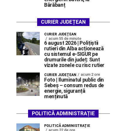
Bărăbanț
CURIER JUDEȚEAN
CURIER JUDEȚEAN
acum 55 de minute
6 august 2026 | Polițiștii
rutieri din Alba acționează
cu sistemul e-SIGUR pe
drumurile din județ: Sunt
vizate zonele cu risc rutier
acum 2 ore
CURIER JUDEȚEAN
Foto | Iluminatul public din
Sebeș – consum redus de
energie, siguranță
menținută
POLITICĂ ADMINISTRAȚIE
POLITICĂ ADMINISTRAȚIE
acum 22 de ore