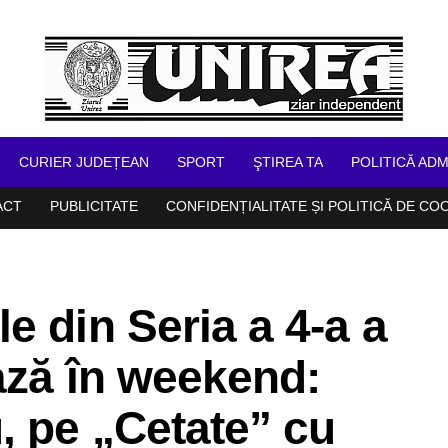
CURIER JUDEȚEAN
SPORT
ŞTIREA TA
POLITICĂ ADM
ACT
PUBLICITATE
CONFIDENȚIALITATE ȘI POLITICĂ DE CO
e din Seria a 4-a a
ează în weekend:
, pe „Cetate” cu