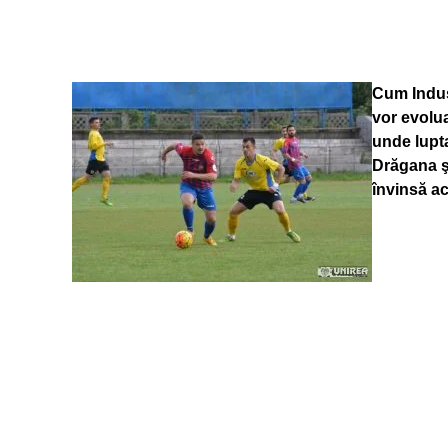
Cum Indus
vor evolua
unde lupt
Drăgana şi
învinsă a