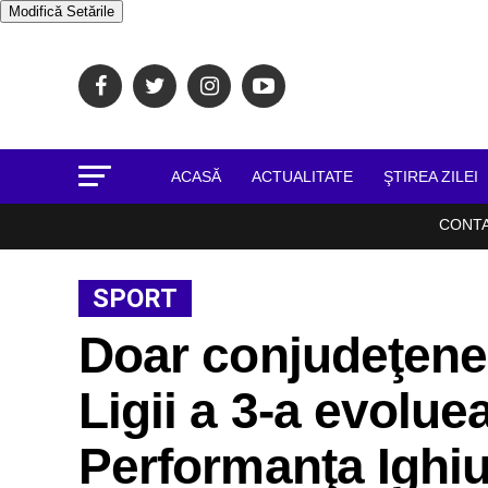
Modifică Setările
ACASĂ
ACTUALITATE
ŞTIREA ZILEI
CONT
SPORT
Doar conjudeţenel
Ligii a 3-a evolu
Performanţa Ighiu