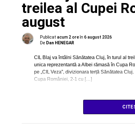
treilea al Cupei R
august
Publicat
acum 2 ore
în
6 august 2026
De
Dan HENEGAR
CIL Blaj va întâlni Sănătatea Cluj, în turul al t
unica reprezentantă a Albei rămasă în Cupa Români
pe „CIL Veza”, divizionara terță Sănătatea Cluj. 
Cupa României, 2-1 cu […]
CITE