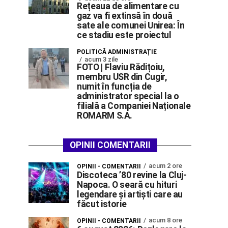
Rețeaua de alimentare cu
gaz va fi extinsă în două
sate ale comunei Unirea: În
ce stadiu este proiectul
POLITICĂ ADMINISTRAȚIE
acum 3 zile
FOTO | Flaviu Rădițoiu,
membru USR din Cugir,
numit în funcția de
administrator special la o
filială a Companiei Naționale
ROMARM S.A.
OPINII COMENTARII
acum 2 ore
OPINII - COMENTARII
Discoteca ’80 revine la Cluj-
Napoca. O seară cu hituri
legendare și artiști care au
făcut istorie
acum 8 ore
OPINII - COMENTARII