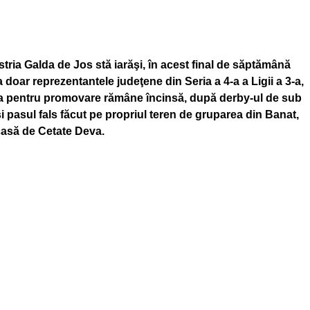
tria Galda de J
os stă iarăşi, în acest final de săptămână
 doar reprezentantele judeţene din Seria a 4-a a Ligii a 3-a,
a pentru promovare rămâne încinsă, după derby-ul de sub
 pasul fals făcut pe propriul teren de gruparea din Banat,
casă de Cetate Deva.