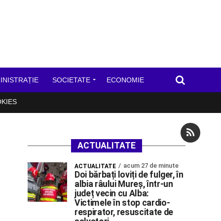
INISTRAȚIE
SOCIETATE
ECONOMIE
OKIES
ACTUALITATE
acum 27 de minute
ACTUALITATE
Doi bărbați loviți de fulger, în
albia râului Mureș, într-un
județ vecin cu Alba:
Victimele în stop cardio-
respirator, resuscitate de