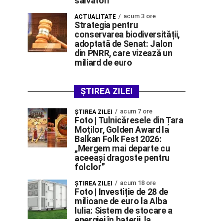
salvatori
acum 3 ore
ACTUALITATE
Strategia pentru
conservarea biodiversității,
adoptată de Senat: Jalon
din PNRR, care vizează un
miliard de euro
ȘTIREA ZILEI
acum 7 ore
ŞTIREA ZILEI
Foto | Tulnicăresele din Țara
Moților, Golden Award la
Balkan Folk Fest 2026:
„Mergem mai departe cu
aceeași dragoste pentru
folclor”
acum 18 ore
ŞTIREA ZILEI
Foto | Investiție de 28 de
milioane de euro la Alba
Iulia: Sistem de stocare a
energiei în baterii, la