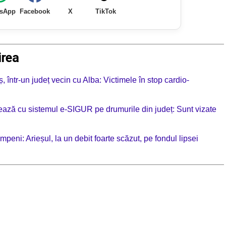
sApp
Facebook
X
TikTok
irea
eș, într-un județ vecin cu Alba: Victimele în stop cardio-
ionează cu sistemul e-SIGUR pe drumurile din județ: Sunt vizate
ni: Arieșul, la un debit foarte scăzut, pe fondul lipsei