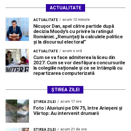
ACTUALITATE
acum 12 minute
ACTUALITATE
Nicușor Dan, apel către partide după
decizia Moody’s cu privire la ratingul
României: „Renunțați la calculele politice
și la discursul electoral”
acum o oră
ACTUALITATE
Cum se va face admiterea la liceu din
2027: Cum se vor desfășura concursurile
la colegiile naționale și ce se întâmplă cu
repartizarea computerizată
ȘTIREA ZILEI
acum 17 ore
ŞTIREA ZILEI
Foto | Aluviuni pe DN 75, între Arieșeni și
Vârtop: Au intervenit drumarii
acum 21 de ore
ŞTIREA ZILEI