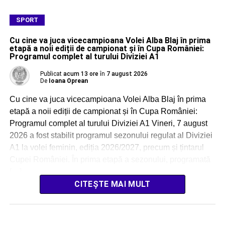
SPORT
Cu cine va juca vicecampioana Volei Alba Blaj în prima
etapă a noii ediții de campionat și în Cupa României:
Programul complet al turului Diviziei A1
Publicat
acum 13 ore
în
7 august 2026
De
Ioana Oprean
Cu cine va juca vicecampioana Volei Alba Blaj în prima
etapă a noii ediții de campionat și în Cupa României:
Programul complet al turului Diviziei A1 Vineri, 7 august
2026 a fost stabilit programul sezonului regulat al Diviziei
A1 la volei feminin, ediția 2026/2027, precum și țintarul
Cupei României. În prima etapă a sezonului, programată
[…]
CITEȘTE MAI MULT