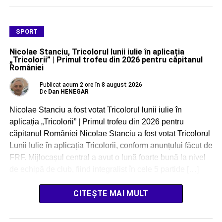
SPORT
Nicolae Stanciu, Tricolorul lunii iulie în aplicația
„Tricolorii” | Primul trofeu din 2026 pentru căpitanul
României
Publicat
acum 2 ore
în
8 august 2026
De
Dan HENEGAR
Nicolae Stanciu a fost votat Tricolorul lunii iulie în
aplicația „Tricolorii” | Primul trofeu din 2026 pentru
căpitanul României Nicolae Stanciu a fost votat Tricolorul
Lunii Iulie în aplicația Tricolorii, conform anunțului făcut de
FRF. Mijlocașul central a avut o lună foarte bună la nivel
de echipă de club, fiind integralist în cele 5 partide […]
CITEȘTE MAI MULT