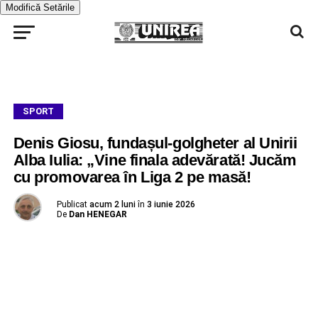
Modifică Setările
SPORT
Denis Giosu, fundașul-golgheter al Unirii
Alba Iulia: „Vine finala adevărată! Jucăm
cu promovarea în Liga 2 pe masă!
Publicat
acum 2 luni
în
3 iunie 2026
De
Dan HENEGAR