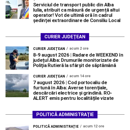
Serviciul de transport public din Alba
Iulia, atribuit ca măsură de urgență altui
operator! Vot de ultimă oră în cadrul
ședinței extraordinare de Consiliu Local
CURIER JUDEȚEAN
acum 2 ore
CURIER JUDEȚEAN
8-9 august 2026 | Radare de WEEKEND în
județul Alba: Drumurile monitorizate de
Poliția Rutieră la sfârșit de săptămână
acum 14 ore
CURIER JUDEȚEAN
7 august 2026 | Cod portocaliu de
furtună în Alba: Averse torențiale,
descărcări electrice și grindină. RO-
ALERT emis pentru localitățile vizate
POLITICĂ ADMINISTRAȚIE
acum 12 ore
POLITICĂ ADMINISTRAȚIE