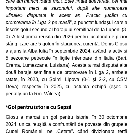
care am muncit foarte mult. Este finala adevărată, cel mai
important meci al sezonului, după alte numeroase
«finale» disputate în acest an. Practic jucăm cu
promovarea în Liga 2 pe masă
”, a punctat fundașul care a
înscris golul secund al barajului semifinal de la Lupeni (3-
0). A fost prima reușită din 2026 pentru jucătorul de picior
stâng, care are 5 goluri în stagiunea curentă. Denis Giosu
a ajuns la Alba Iulia în septembrie 2024, având la activ și
5 sezoane petrecute în ligile inferioare din Italia (Bari,
Crema, Lumezzane, Luisiana). Acesta a mai disputat alte
două baraje semifinale de promovare în Liga 2, ambele
ratate, în 2023, cu Șoimii Lipova (0-1 și 2-2, cu CSM
Deva), respectiv în 2025, cu actuala echipă (eșec la
penalty-uri la Rm. Vâlcea).
*Gol pentru istorie cu Sepsi!
Giosu a marcat un gol pentru istorie, în 30 octombrie
2024, unica reușită a confruntării de poveste din grupele
Cupei României, pe „Cetate”, când divizionara terță