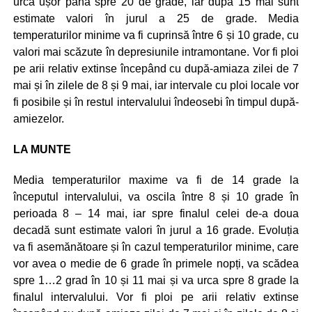
urca ușor până spre 20 de grade, iar după 15 mai sunt
estimate valori în jurul a 25 de grade. Media
temperaturilor minime va fi cuprinsă între 6 și 10 grade, cu
valori mai scăzute în depresiunile intramontane. Vor fi ploi
pe arii relativ extinse începând cu după-amiaza zilei de 7
mai și în zilele de 8 și 9 mai, iar intervale cu ploi locale vor
fi posibile și în restul intervalului îndeosebi în timpul după-
amiezelor.
LA MUNTE
Media temperaturilor maxime va fi de 14 grade la
începutul intervalului, va oscila între 8 și 10 grade în
perioada 8 – 14 mai, iar spre finalul celei de-a doua
decadă sunt estimate valori în jurul a 16 grade. Evoluția
va fi asemănătoare și în cazul temperaturilor minime, care
vor avea o medie de 6 grade în primele nopți, va scădea
spre 1…2 grad în 10 și 11 mai și va urca spre 8 grade la
finalul intervalului. Vor fi ploi pe arii relativ extinse