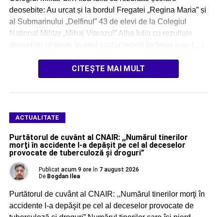
deosebite: Au urcat și la bordul Fregatei „Regina Maria” și
al Submarinului „Delfinul” 43 de elevi de la Colegiul
Național Militar „Mihai Viteazul” Alba Iulia cu rezultate
deosebite obținute în anul școlar recent încheiat s-au […]
CITEȘTE MAI MULT
ACTUALITATE
Purtătorul de cuvânt al CNAIR: ,,Numărul tinerilor
morţi în accidente l-a depăşit pe cel al deceselor
provocate de tuberculoză şi droguri”
Publicat
acum 9 ore
în
7 august 2026
De
Bogdan Ilea
Purtătorul de cuvânt al CNAIR: ,,Numărul tinerilor morţi în
accidente l-a depăşit pe cel al deceselor provocate de