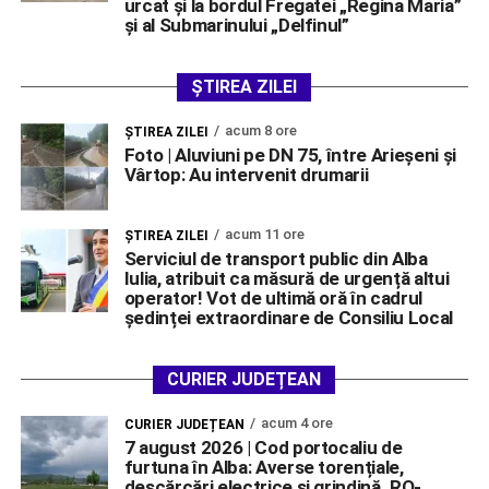
urcat și la bordul Fregatei „Regina Maria”
și al Submarinului „Delfinul”
ȘTIREA ZILEI
acum 8 ore
ŞTIREA ZILEI
Foto | Aluviuni pe DN 75, între Arieșeni și
Vârtop: Au intervenit drumarii
acum 11 ore
ŞTIREA ZILEI
Serviciul de transport public din Alba
Iulia, atribuit ca măsură de urgență altui
operator! Vot de ultimă oră în cadrul
ședinței extraordinare de Consiliu Local
CURIER JUDEȚEAN
acum 4 ore
CURIER JUDEȚEAN
7 august 2026 | Cod portocaliu de
furtuna în Alba: Averse torențiale,
descărcări electrice și grindină. RO-