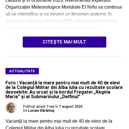
căldură și în octombrie 2026. Avertimentul experților
Organizației Meteorologice Mondiale El Niño va continua
să se intensifice și va deveni un fenomen puternic în
perioada august–octombrie 2026, aducând temperaturi
peste medie în cea mai mare parte a regiunilor
continentale, avertizează Organizația Meteorologică
Mondială (OMM). […]
CITEȘTE MAI MULT
ACTUALITATE
Foto | Vacanță la mare pentru mai mult de 40 de elevi
de la Colegiul Militar din Alba Iulia cu rezultate școlare
deosebite: Au urcat și la bordul Fregatei „Regina
Maria” și al Submarinului „Delfinul”
Publicat
acum 7 ore
în
7 august 2026
De
Lucian Dărămuș
Vacanță la mare pentru mai mult de 40 de elevi de la
Colegiul Militar din Alba Iulia cu rezultate școlare