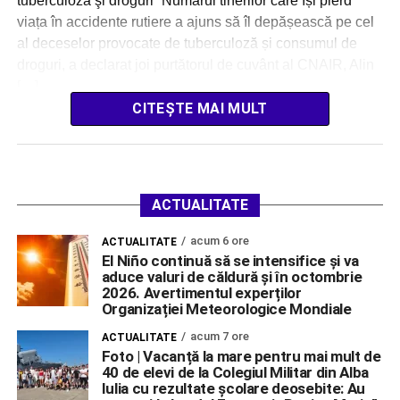
tuberculoză şi droguri” Numărul tinerilor care își pierd
viața în accidente rutiere a ajuns să îl depășească pe cel
al deceselor provocate de tuberculoză și consumul de
droguri, a declarat joi purtătorul de cuvânt al CNAIR, Alin
[…]
CITEȘTE MAI MULT
ACTUALITATE
acum 6 ore
ACTUALITATE
El Niño continuă să se intensifice și va
aduce valuri de căldură și în octombrie
2026. Avertimentul experților
Organizației Meteorologice Mondiale
acum 7 ore
ACTUALITATE
Foto | Vacanță la mare pentru mai mult de
40 de elevi de la Colegiul Militar din Alba
Iulia cu rezultate școlare deosebite: Au