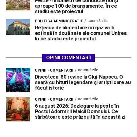
Peste 4 kilometri de conducte noi și
aproape 100 de branșamente. În ce
stadiu este proiectul
acum 3 zile
POLITICĂ ADMINISTRAȚIE
Rețeaua de alimentare cu gaz va fi
extinsă în două sate ale comunei Unirea:
În ce stadiu este proiectul
OPINII COMENTARII
acum 2 zile
OPINII - COMENTARII
Discoteca ’80 revine la Cluj-Napoca. O
seară cu hituri legendare și artiști care au
făcut istorie
acum 2 zile
OPINII - COMENTARII
6 august 2026: Dezlegare la pește în
Postul Adormirii Maicii Domnului. Ce
sărbătoare este prăznuită în această zi