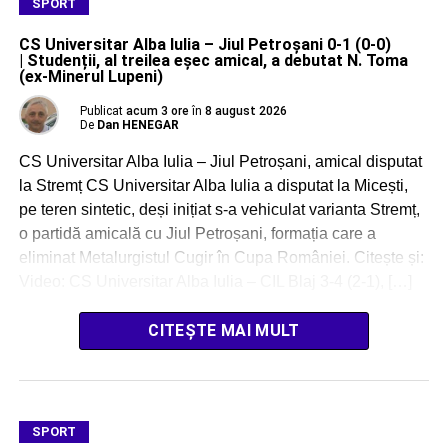
SPORT
CS Universitar Alba Iulia – Jiul Petroșani 0-1 (0-0)
| Studenții, al treilea eșec amical, a debutat N. Toma
(ex-Minerul Lupeni)
Publicat
acum 3 ore
în
8 august 2026
De
Dan HENEGAR
CS Universitar Alba Iulia – Jiul Petroșani, amical disputat
la Stremț CS Universitar Alba Iulia a disputat la Micești,
pe teren sintetic, deși inițiat s-a vehiculat varianta Stremț,
o partidă amicală cu Jiul Petroșani, formația care a
eliminat Metalurgistul Cugir în Cupa României. Citește și:
Video: CS Universitar Alba Iulia – CIL Blaj 3-4 (2-1), […]
CITEȘTE MAI MULT
SPORT