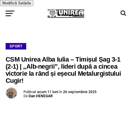
Modifică Setările
SPORT
CSM Unirea Alba Iulia – Timișul Șag 3-1
(2-1) | „Alb-negrii”, lideri după a cincea
victorie la rând și eșecul Metalurgistului
Cugir!
Publicat
acum 11 luni
în
26 septembrie 2025
De
Dan HENEGAR