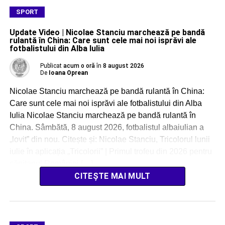
SPORT
Update Video | Nicolae Stanciu marchează pe bandă
rulantă în China: Care sunt cele mai noi isprăvi ale
fotbalistului din Alba Iulia
Publicat
acum o oră
în
8 august 2026
De
Ioana Oprean
Nicolae Stanciu marchează pe bandă rulantă în China:
Care sunt cele mai noi isprăvi ale fotbalistului din Alba
Iulia Nicolae Stanciu marchează pe bandă rulantă în
China. Sâmbătă, 8 august 2026, fotbalistul albaiulian a
„lovit” din nou. Citește și: Nicolae Stanciu, Tricolorul lunii
iulie în aplicația „Tricolorii” | Primul trofeu din 2026 pentru
căpitanul României […]
CITEȘTE MAI MULT