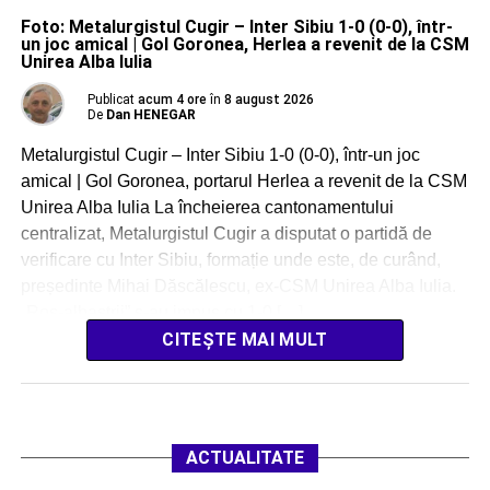
Foto: Metalurgistul Cugir – Inter Sibiu 1-0 (0-0), într-
un joc amical | Gol Goronea, Herlea a revenit de la CSM
Unirea Alba Iulia
Publicat
acum 4 ore
în
8 august 2026
De
Dan HENEGAR
Metalurgistul Cugir – Inter Sibiu 1-0 (0-0), într-un joc
amical | Gol Goronea, portarul Herlea a revenit de la CSM
Unirea Alba Iulia La încheierea cantonamentului
centralizat, Metalurgistul Cugir a disputat o partidă de
verificare cu Inter Sibiu, formație unde este, de curând,
președinte Mihai Dăscălescu, ex-CSM Unirea Alba Iulia.
„Roș-albaștrii” s-au impus cu 1-0 […]
CITEȘTE MAI MULT
ACTUALITATE