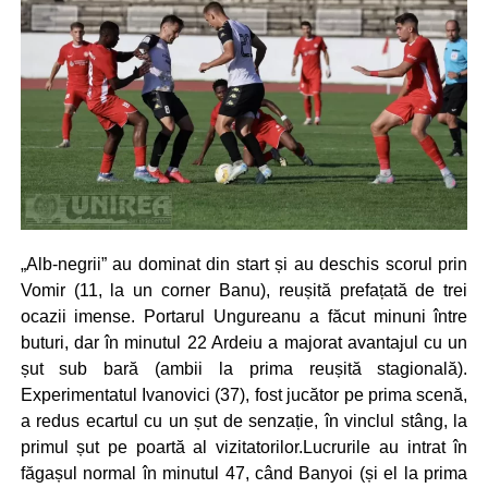
„Alb-negrii” au dominat din start și au deschis scorul prin
Vomir (11, la un corner Banu), reușită prefațată de trei
ocazii imense. Portarul Ungureanu a făcut minuni între
buturi, dar în minutul 22 Ardeiu a majorat avantajul cu un
șut sub bară (ambii la prima reușită stagională).
Experimentatul Ivanovici (37), fost jucător pe prima scenă,
a redus ecartul cu un șut de senzație, în vinclul stâng, la
primul șut pe poartă al vizitatorilor.Lucrurile au intrat în
făgașul normal în minutul 47, când Banyoi (și el la prima