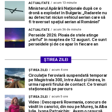
acum 13 minute
ACTUALITATE
Ministerul Apărării Naționale după ce o
dronă a explodat în Bulgaria: „Radarele nu
au detectat niciun vehicul aerian care să
fi traversat spațiul aerian al României”
acum 36 de minute
ACTUALITATE
Perseide 2026: Ploaia de stele atinge
„vârful” în noaptea de 12 august. Ce sunt
perseidele și de ce apar în fiecare an
ȘTIREA ZILEI
acum 4 ore
ŞTIREA ZILEI
Circulație feroviară suspendată temporar
pe Magistrala 300, între Aiud și Unirea, în
urma ruperii firului de contact: Ce trenuri
staționează pe parcurs
acum 5 ore
ŞTIREA ZILEI
Video | Descoperă Rowmania, concurs de
vâslit în canotci, din nou pe Mureș, la Alba
Iulia. Ivona Patzaichin: „Avem o resursă