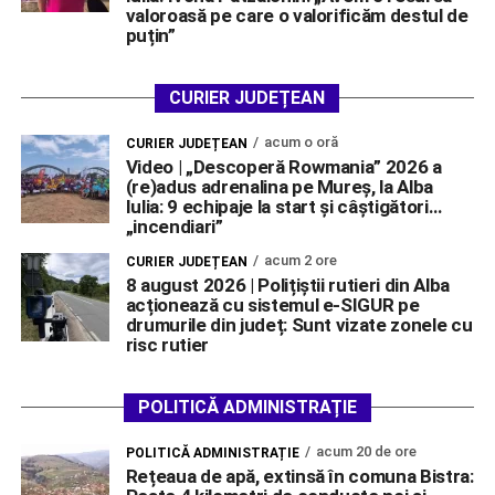
valoroasă pe care o valorificăm destul de
puțin”
CURIER JUDEȚEAN
acum o oră
CURIER JUDEȚEAN
Video | „Descoperă Rowmania” 2026 a
(re)adus adrenalina pe Mureș, la Alba
Iulia: 9 echipaje la start și câștigători…
„incendiari”
acum 2 ore
CURIER JUDEȚEAN
8 august 2026 | Polițiștii rutieri din Alba
acționează cu sistemul e-SIGUR pe
drumurile din județ: Sunt vizate zonele cu
risc rutier
POLITICĂ ADMINISTRAȚIE
acum 20 de ore
POLITICĂ ADMINISTRAȚIE
Rețeaua de apă, extinsă în comuna Bistra: