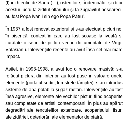
(I)nochientie de Sadu (…); ostenitor și îndemnător și ctitor
acestui lucru la ziditul oltariului și la zugrăvitul besearecii
au fost Popa Ivan i sin ego Popa Pătru”.
În 1937 a fost renovat exteriorul și s-au efectuat picturi noi
în biserică, context în care au fost scoase la iveală și
curățate o serie de picturi vechi, documentate de Virgil
Vătășianu. Intervențiile recente au avut însă cel mai mare
impact.
Astfel, în 1993-1998, a avut loc o renovare masivă: s-a
refăcut pictura din interior, au fost puse în valoare unele
elemente (portalul sudic, ferestrele tâmplei), s-au introdus
sisteme de apă potabilă și gaz metan. Intervențiile au fost
însă agresive, elemente ale vechilor picturi fiind acoperite
sau completate de artiștii contemporani. În plus au apărut
degradări ale tencuielilor exterioare, acoperișului, fisuri
ale zidăriei, deteriorări ale elementelor de piatră.