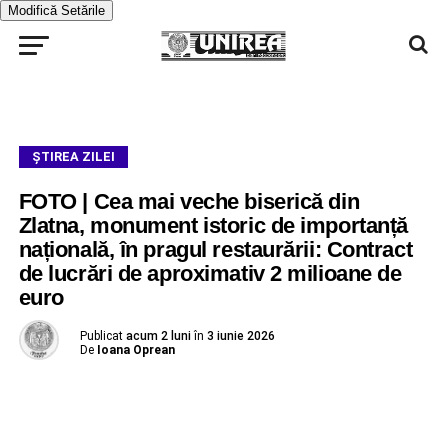
Modifică Setările
ŞTIREA ZILEI
FOTO | Cea mai veche biserică din
Zlatna, monument istoric de importanță
națională, în pragul restaurării: Contract
de lucrări de aproximativ 2 milioane de
euro
Publicat
acum 2 luni
în
3 iunie 2026
De
Ioana Oprean