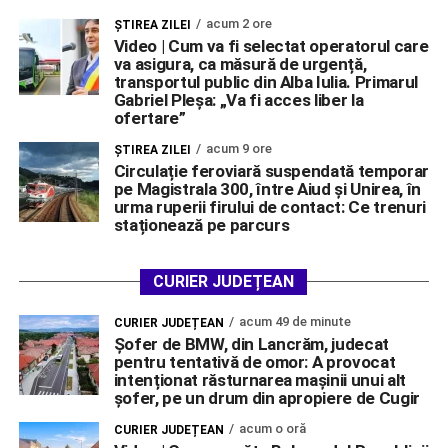
acum 2 ore
ŞTIREA ZILEI
Video | Cum va fi selectat operatorul care
va asigura, ca măsură de urgență,
transportul public din Alba Iulia. Primarul
Gabriel Pleșa: „Va fi acces liber la
ofertare”
acum 9 ore
ŞTIREA ZILEI
Circulație feroviară suspendată temporar
pe Magistrala 300, între Aiud și Unirea, în
urma ruperii firului de contact: Ce trenuri
staționează pe parcurs
CURIER JUDEȚEAN
acum 49 de minute
CURIER JUDEȚEAN
Șofer de BMW, din Lancrăm, judecat
pentru tentativă de omor: A provocat
intenționat răsturnarea mașinii unui alt
șofer, pe un drum din apropiere de Cugir
acum o oră
CURIER JUDEȚEAN