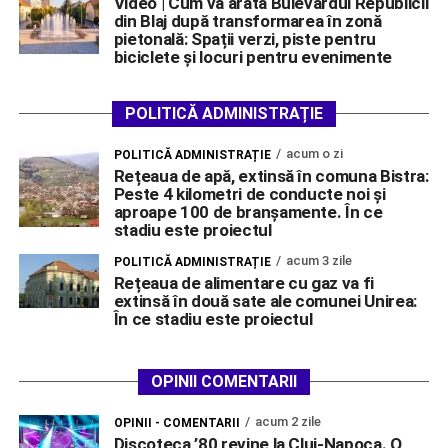
Video | Cum va arăta Bulevardul Republicii
din Blaj după transformarea în zonă
pietonală: Spații verzi, piste pentru
biciclete și locuri pentru evenimente
POLITICĂ ADMINISTRAȚIE
acum o zi
POLITICĂ ADMINISTRAȚIE
Rețeaua de apă, extinsă în comuna Bistra:
Peste 4 kilometri de conducte noi și
aproape 100 de branșamente. În ce
stadiu este proiectul
acum 3 zile
POLITICĂ ADMINISTRAȚIE
Rețeaua de alimentare cu gaz va fi
extinsă în două sate ale comunei Unirea:
În ce stadiu este proiectul
OPINII COMENTARII
acum 2 zile
OPINII - COMENTARII
Discoteca ’80 revine la Cluj-Napoca. O