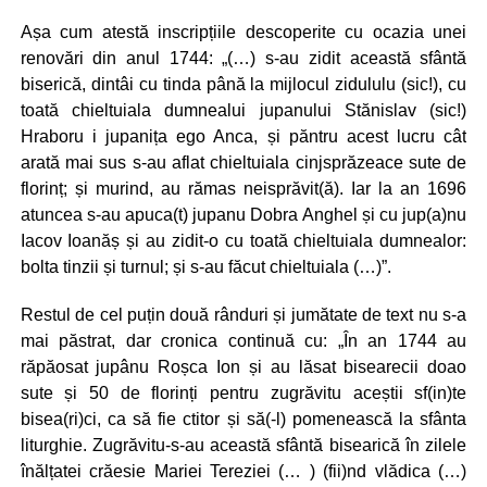
Așa cum atestă inscripțiile descoperite cu ocazia unei
renovări din anul 1744: „(…) s-au zidit această sfântă
biserică, dintâi cu tinda până la mijlocul zidululu (sic!), cu
toată chieltuiala dumnealui jupanului Stănislav (sic!)
Hraboru i jupanița ego Anca, și păntru acest lucru cât
arată mai sus s-au aflat chieltuiala cinjsprăzeace sute de
florinț; și murind, au rămas neisprăvit(ă). Iar la an 1696
atuncea s-au apuca(t) jupanu Dobra Anghel și cu jup(a)nu
Iacov Ioanăș și au zidit-o cu toată chieltuiala dumnealor:
bolta tinzii și turnul; și s-au făcut chieltuiala (…)”.
Restul de cel puțin două rânduri și jumătate de text nu s-a
mai păstrat, dar cronica continuă cu: „În an 1744 au
răpăosat jupânu Roșca Ion și au lăsat bisearecii doao
sute și 50 de florinți pentru zugrăvitu aceștii sf(in)te
bisea(ri)ci, ca să fie ctitor și să(-l) pomenească la sfânta
liturghie. Zugrăvitu-s-au această sfântă bisearică în zilele
înălțatei crăesie Mariei Tereziei (… ) (fii)nd vlădica (…)