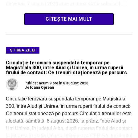
de vineri, 7 august 2026 cum ar urma să fie selectat […]
CITEȘTE MAI MULT
ŞTIREA ZILEI
Circulație feroviară suspendată temporar pe
Magistrala 300, între Aiud și Unirea, în urma ruperii
firului de contact: Ce trenuri staționează pe parcurs
Publicat
acum 9 ore
în
8 august 2026
De
Ioana Oprean
Circulație feroviară suspendată temporar pe Magistrala
300, între Aiud și Unirea, în urma ruperii firului de contact:
Ce trenuri staționează pe parcurs Circulația trenurilor este
afectată, sâmbătă, 8 august 2026, la prânz, între Aiud și
Hm Unirea, în județul Alba, după ruperea firului de contact
la intrarea în stația Unirea, informează CFR SA. Incidentul