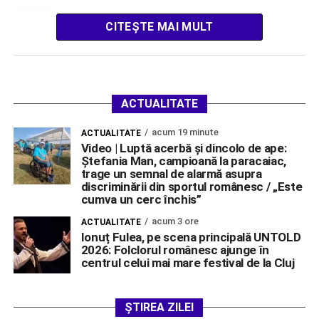
valorile […]
CITEȘTE MAI MULT
ACTUALITATE
acum 19 minute
ACTUALITATE
Video | Luptă acerbă și dincolo de ape:
Ștefania Man, campioană la paracaiac,
trage un semnal de alarmă asupra
discriminării din sportul românesc / „Este
cumva un cerc închis”
acum 3 ore
ACTUALITATE
Ionuț Fulea, pe scena principală UNTOLD
2026: Folclorul românesc ajunge în
centrul celui mai mare festival de la Cluj
ȘTIREA ZILEI