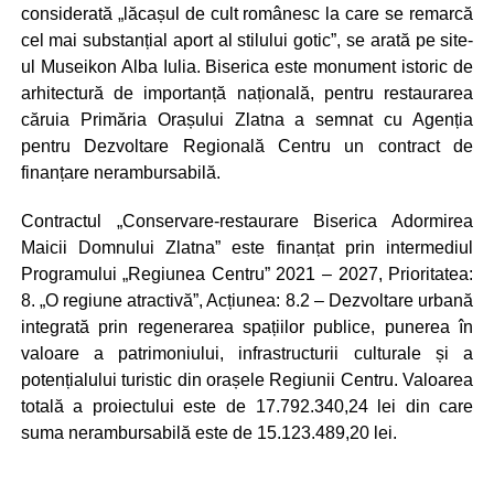
considerată „lăcașul de cult românesc la care se remarcă
cel mai substanțial aport al stilului gotic”, se arată pe site-
ul Museikon Alba Iulia. Biserica este monument istoric de
arhitectură de importanță națională, pentru restaurarea
căruia Primăria Orașului Zlatna a semnat cu Agenția
pentru Dezvoltare Regională Centru un contract de
finanțare nerambursabilă.
Contractul „Conservare-restaurare Biserica Adormirea
Maicii Domnului Zlatna” este finanțat prin intermediul
Programului „Regiunea Centru” 2021 – 2027, Prioritatea:
8. „O regiune atractivă”, Acțiunea: 8.2 – Dezvoltare urbană
integrată prin regenerarea spațiilor publice, punerea în
valoare a patrimoniului, infrastructurii culturale și a
potențialului turistic din orașele Regiunii Centru. Valoarea
totală a proiectului este de 17.792.340,24 lei din care
suma nerambursabilă este de 15.123.489,20 lei.