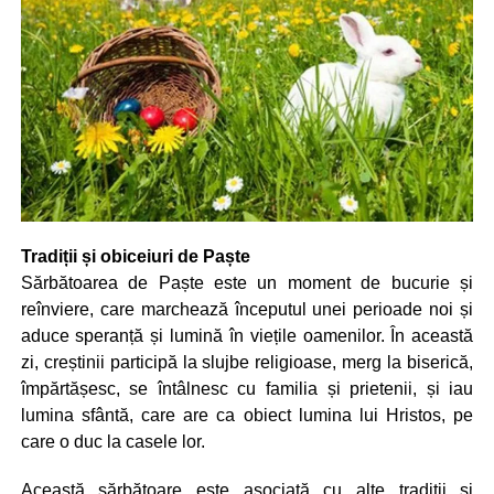
Tradiții și obiceiuri de Paște
Sărbătoarea de Paște este un moment de bucurie și
reînviere, care marchează începutul unei perioade noi și
aduce speranță și lumină în viețile oamenilor. În această
zi, creștinii participă la slujbe religioase, merg la biserică,
împărtășesc, se întâlnesc cu familia și prietenii, și iau
lumina sfântă, care are ca obiect lumina lui Hristos, pe
care o duc la casele lor.
Această sărbătoare este asociată cu alte tradiții și