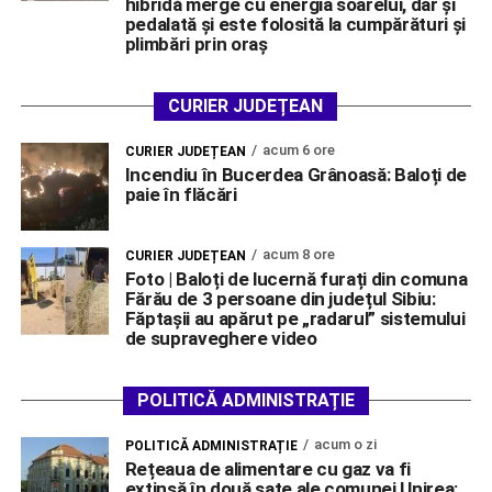
hibridă merge cu energia soarelui, dar și
pedalată și este folosită la cumpărături și
plimbări prin oraș
CURIER JUDEȚEAN
acum 6 ore
CURIER JUDEȚEAN
Incendiu în Bucerdea Grânoasă: Baloți de
paie în flăcări
acum 8 ore
CURIER JUDEȚEAN
Foto | Baloți de lucernă furați din comuna
Fărău de 3 persoane din județul Sibiu:
Făptașii au apărut pe „radarul” sistemului
de supraveghere video
POLITICĂ ADMINISTRAȚIE
acum o zi
POLITICĂ ADMINISTRAȚIE
Rețeaua de alimentare cu gaz va fi
extinsă în două sate ale comunei Unirea: