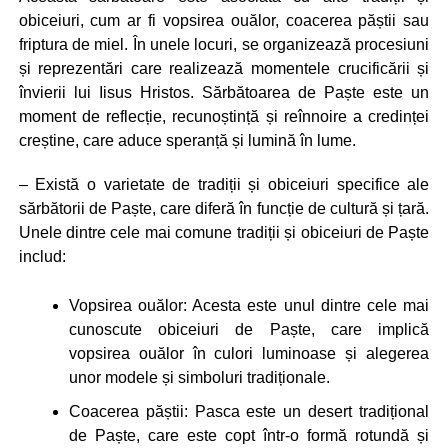
obiceiuri, cum ar fi vopsirea ouălor, coacerea păștii sau
friptura de miel. În unele locuri, se organizează procesiuni
și reprezentări care realizează momentele crucificării și
învierii lui Iisus Hristos. Sărbătoarea de Paște este un
moment de reflecție, recunoștință și reînnoire a credinței
creștine, care aduce speranță și lumină în lume.
– Există o varietate de tradiții și obiceiuri specifice ale
sărbătorii de Paște, care diferă în funcție de cultură și țară.
Unele dintre cele mai comune tradiții și obiceiuri de Paște
includ:
Vopsirea ouălor: Acesta este unul dintre cele mai
cunoscute obiceiuri de Paște, care implică
vopsirea ouălor în culori luminoase și alegerea
unor modele și simboluri tradiționale.
Coacerea păștii: Pasca este un desert tradițional
de Paște, care este copt într-o formă rotundă și