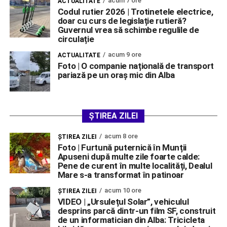
acum 7 ore
ACTUALITATE
Codul rutier 2026 | Trotinetele electrice,
doar cu curs de legislație rutieră?
Guvernul vrea să schimbe regulile de
circulație
acum 9 ore
ACTUALITATE
Foto | O companie națională de transport
pariază pe un oraș mic din Alba
ȘTIREA ZILEI
acum 8 ore
ŞTIREA ZILEI
Foto | Furtună puternică în Munții
Apuseni după multe zile foarte calde:
Pene de curent în multe localități, Dealul
Mare s-a transformat în patinoar
acum 10 ore
ŞTIREA ZILEI
VIDEO | „Ursulețul Solar”, vehiculul
desprins parcă dintr-un film SF, construit
de un informatician din Alba: Tricicleta