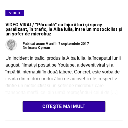
VIDEO
VIDEO VIRAL/ ”Păruială” cu înjurături și spray
paralizant, în trafic, la Alba Iulia, între un motociclist și
un șofer de microbuz
Publicat
acum 9 ani
în
7 septembrie 2017
De
Ioana Oprean
Un incident în trafic, produs la Alba Iulia, la începutul lunii
august, filmat și postat pe Youtube, a devenit viral și a
împărțit internauții în două tabere. Concret, este vorba de
cearta dintre doi conducători de autovehicule, respectiv
dintre un motociclist și un șofer de microbuz care
transporta marfă, cel din urmă reproșându-i celui de […]
CITEȘTE MAI MULT