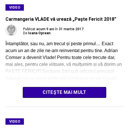
VIDEO
Carmangeria VLADE vă urează „Paște Fericit 2018”
Publicat
acum 9 ani
în
31 martie 2017
De
Ioana Oprean
Întamplător, sau nu, am trecut și peste primul… Exact
acum un an de zile ne-am reinventat pentru tine. Adrian
Comser a devenit Vlade! Pentru toate cele trecute dar,
mai ales, pentru cele viitoare, vă mulțumim și vă dorim un
PAȘTE FERICIT! Secțiune Știri sub articolul principal
Adaugă-ne ca sursă preferată Urmărește-ne pe Google
News Urmărește […]
CITEȘTE MAI MULT
VIDEO