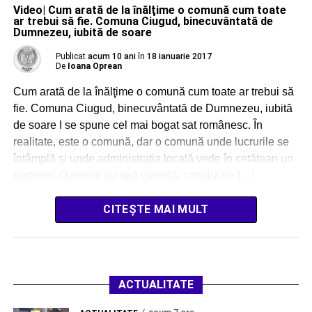
Video| Cum arată de la înălţime o comună cum toate
ar trebui să fie. Comuna Ciugud, binecuvântată de
Dumnezeu, iubită de soare
Publicat
acum 10 ani
în
18 ianuarie 2017
De
Ioana Oprean
Cum arată de la înălţime o comună cum toate ar trebui să
fie. Comuna Ciugud, binecuvântată de Dumnezeu, iubită
de soare I se spune cel mai bogat sat românesc. În
realitate, este o comună, dar o comună unde lucrurile se
întâmplă și unde administrația locală vede în cetățean un
partener. Oamenii au apă curentă, canalizare […]
CITEȘTE MAI MULT
ACTUALITATE