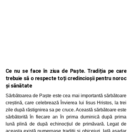
Ce nu se face în ziua de Paște. Tradiția pe care
trebuie să o respecte toți credincioșii pentru noroc
și sănătate
Sărbătoarea de Paște este cea mai importantă sărbătoare
creștină, care celebrează Învierea lui Iisus Hristos, la trei
zile după răstignirea sa pe cruce. Această sărbătoare este
sărbătorită în fiecare an în prima duminică după prima
lună plină de după echinocțiul de primăvară. Legat de
aceasta există numeroase tradiții și obiceiuri. Iată așadar