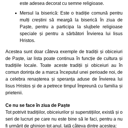
este adesea decorat cu semne religioase.
Mersul la biserică: Este o tradiție comună pentru
mulți creștini să meargă la biserică în ziua de
Paște, pentru a participa la slujbele religioase
speciale și pentru a sărbători Învierea lui Iisus
Hristos.
Acestea sunt doar câteva exemple de tradiții și obiceiuri
de Paște, iar lista poate continua în funcție de cultura și
tradițiile locale. Toate aceste tradiții și obiceiuri au în
comun dorința de a marca începutul unei perioade noi, de
a celebra renașterea și speranța aduse de Învierea lui
Iisus Hristos și de a petrece timpul împreună cu familia și
prietenii.
Ce nu se face în ziua de Paște
Tot potrivit tradițiilor, obiceiurilor și superstițiilor, există și o
seri de lucruri pe care nu este bine să le faci, pentru a nu
fi urmărit de ghinion tot anul. Iată câteva dintre acestea: