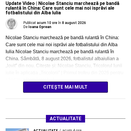
Update Video | Nicolae Stanciu marchează pe bandă
rulantă în China: Care sunt cele mai noi isprăvi ale
fotbalistului din Alba Iulia
Publicat
acum 10 ore
în
8 august 2026
De
Ioana Oprean
Nicolae Stanciu marchează pe bandă rulantă în China:
Care sunt cele mai noi isprăvi ale fotbalistului din Alba
Iulia Nicolae Stanciu marchează pe bandă rulantă în
China. Sâmbătă, 8 august 2026, fotbalistul albaiulian a
„lovit” din nou. Citește și: Nicolae Stanciu, Tricolorul lunii
iulie în aplicația „Tricolorii” | Primul trofeu din 2026 pentru
căpitanul României […]
CITEȘTE MAI MULT
ACTUALITATE
acum 4 ore
ACTUALITATE