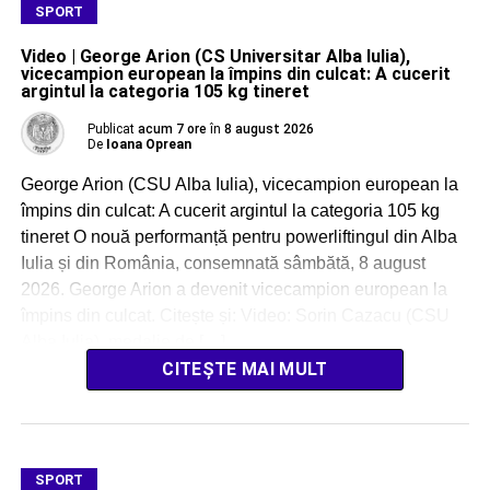
SPORT
Video | George Arion (CS Universitar Alba Iulia),
vicecampion european la împins din culcat: A cucerit
argintul la categoria 105 kg tineret
Publicat
acum 7 ore
în
8 august 2026
De
Ioana Oprean
George Arion (CSU Alba Iulia), vicecampion european la
împins din culcat: A cucerit argintul la categoria 105 kg
tineret O nouă performanță pentru powerliftingul din Alba
Iulia și din România, consemnată sâmbătă, 8 august
2026. George Arion a devenit vicecampion european la
împins din culcat. Citește și: Video: Sorin Cazacu (CSU
Alba Iulia), medalie de […]
CITEȘTE MAI MULT
SPORT