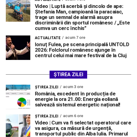
Video | Luptă acerbă și dincolo de ape:
Ștefania Man, campioană la paracaiac,
trage un semnal de alarmă asupra
discriminării din sportul românesc / „Este
cumva un cerc închis”
acum 7 ore
ACTUALITATE
Ionuț Fulea, pe scena principală UNTOLD
2026: Folclorul românesc ajunge în
centrul celui mai mare festival de la Cluj
ȘTIREA ZILEI
acum 3 ore
ŞTIREA ZILEI
România, excedent în producția de
energie la ora 21.00: Energia eoliană
salvează sistemul energetic național!
acum 6 ore
ŞTIREA ZILEI
Video | Cum va fi selectat operatorul care
va asigura, ca măsură de urgență,
transportul public din Alba Iulia. Primarul