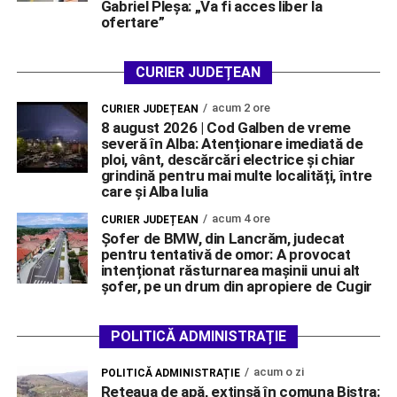
Gabriel Pleșa: „Va fi acces liber la
ofertare”
CURIER JUDEȚEAN
acum 2 ore
CURIER JUDEȚEAN
8 august 2026 | Cod Galben de vreme
severă în Alba: Atenționare imediată de
ploi, vânt, descărcări electrice și chiar
grindină pentru mai multe localități, între
care și Alba Iulia
acum 4 ore
CURIER JUDEȚEAN
Șofer de BMW, din Lancrăm, judecat
pentru tentativă de omor: A provocat
intenționat răsturnarea mașinii unui alt
șofer, pe un drum din apropiere de Cugir
POLITICĂ ADMINISTRAȚIE
acum o zi
POLITICĂ ADMINISTRAȚIE
Rețeaua de apă, extinsă în comuna Bistra: