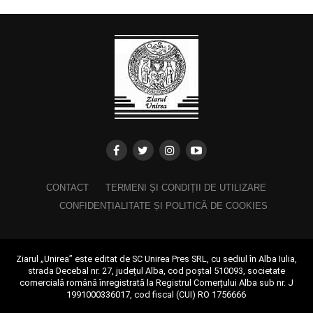
CONTACT
TERMENI ȘI CONDIȚII DE UTILIZARE
CONFIDENȚIALITATE ȘI POLITICĂ DE COOKIES
Ziarul „Unirea” este editat de SC Unirea Pres SRL, cu sediul în Alba Iulia,
strada Decebal nr. 27, județul Alba, cod poștal 510093, societate
comercială română înregistrată la Registrul Comerțului Alba sub nr. J
1991000336017, cod fiscal (CUI) RO 1756666