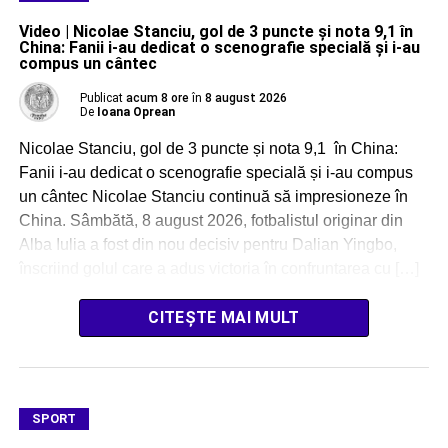
Video | Nicolae Stanciu, gol de 3 puncte și nota 9,1 în
China: Fanii i-au dedicat o scenografie specială și i-au
compus un cântec
Publicat
acum 8 ore
în
8 august 2026
De
Ioana Oprean
Nicolae Stanciu, gol de 3 puncte și nota 9,1 în China:
Fanii i-au dedicat o scenografie specială și i-au compus
un cântec Nicolae Stanciu continuă să impresioneze în
China. Sâmbătă, 8 august 2026, fotbalistul originar din
Alba Iulia a fost din nou decisiv pentru Dalian Yingbo,
înscriind golul care a adus victoria în confruntarea cu […]
CITEȘTE MAI MULT
SPORT