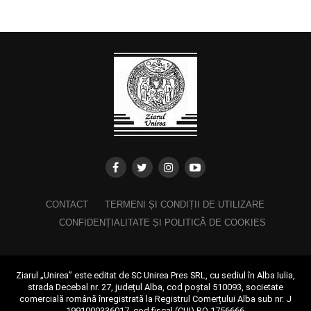
CONTACT
TERMENI ȘI CONDIȚII DE UTILIZARE
CONFIDENȚIALITATE ȘI POLITICĂ DE COOKIES
Ziarul „Unirea” este editat de SC Unirea Pres SRL, cu sediul în Alba Iulia,
strada Decebal nr. 27, județul Alba, cod poștal 510093, societate
comercială română înregistrată la Registrul Comerțului Alba sub nr. J
1991000336017, cod fiscal (CUI) RO 1756666