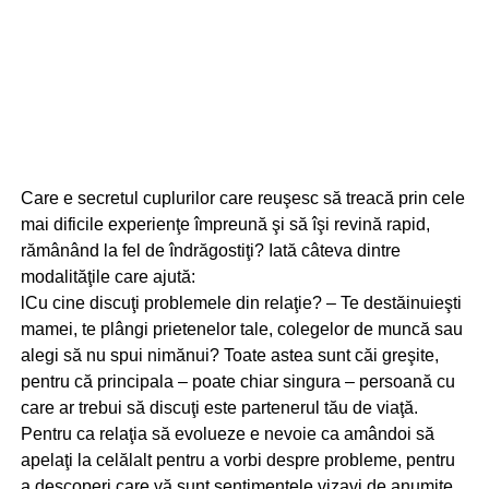
Care e secretul cuplurilor care reuşesc să treacă prin cele
mai dificile experienţe împreună şi să îşi revină rapid,
rămânând la fel de îndrăgostiţi? Iată câteva dintre
modalităţile care ajută:
lCu cine discuţi problemele din relaţie? – Te destăinuieşti
mamei, te plângi prietenelor tale, colegelor de muncă sau
alegi să nu spui nimănui? Toate astea sunt căi greşite,
pentru că principala – poate chiar singura – persoană cu
care ar trebui să discuţi este partenerul tău de viaţă.
Pentru ca relaţia să evolueze e nevoie ca amândoi să
apelaţi la celălalt pentru a vorbi despre probleme, pentru
a descoperi care vă sunt sentimentele vizavi de anumite