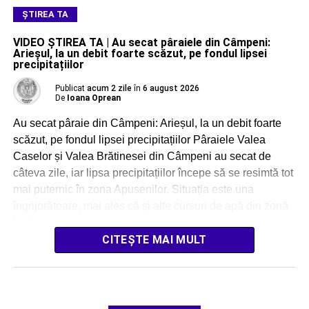
ŞTIREA TA
VIDEO ȘTIREA TA | Au secat pâraiele din Câmpeni:
Arieșul, la un debit foarte scăzut, pe fondul lipsei
precipitațiilor
Publicat
acum 2 zile
în
6 august 2026
De
Ioana Oprean
Au secat pâraie din Câmpeni: Arieșul, la un debit foarte
scăzut, pe fondul lipsei precipitațiilor Pâraiele Valea
Caselor și Valea Brătinesei din Câmpeni au secat de
câteva zile, iar lipsa precipitațiilor începe să se resimtă tot
mai puternic în zona Apusenilor. Situația este una
îngrijorătoare, mai ales că și alte cursuri de apă din zonă
[…]
CITEȘTE MAI MULT