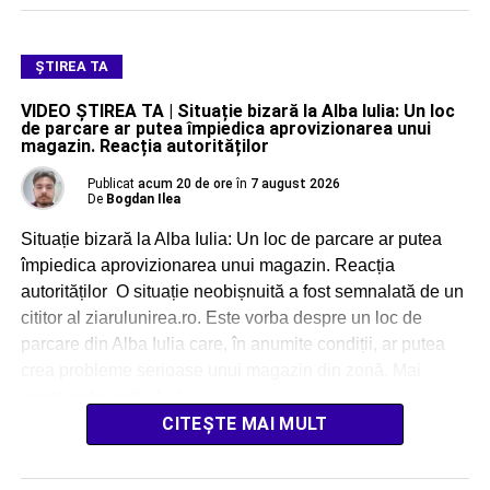
ŞTIREA TA
VIDEO ȘTIREA TA | Situație bizară la Alba Iulia: Un loc
de parcare ar putea împiedica aprovizionarea unui
magazin. Reacția autorităților
Publicat
acum 20 de ore
în
7 august 2026
De
Bogdan Ilea
Situație bizară la Alba Iulia: Un loc de parcare ar putea
împiedica aprovizionarea unui magazin. Reacția
autorităților O situație neobișnuită a fost semnalată de un
cititor al ziarulunirea.ro. Este vorba despre un loc de
parcare din Alba Iulia care, în anumite condiții, ar putea
crea probleme serioase unui magazin din zonă. Mai
exact, este vorba […]
CITEȘTE MAI MULT