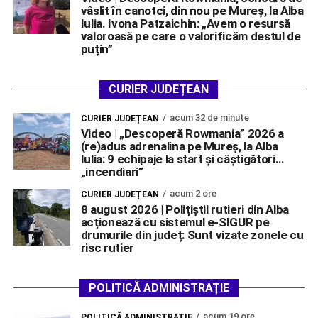
vâslit în canotci, din nou pe Mureș, la Alba
Iulia. Ivona Patzaichin: „Avem o resursă
valoroasă pe care o valorificăm destul de
puțin”
CURIER JUDEȚEAN
acum 32 de minute
CURIER JUDEȚEAN
Video | „Descoperă Rowmania” 2026 a
(re)adus adrenalina pe Mureș, la Alba
Iulia: 9 echipaje la start și câștigători…
„incendiari”
acum 2 ore
CURIER JUDEȚEAN
8 august 2026 | Polițiștii rutieri din Alba
acționează cu sistemul e-SIGUR pe
drumurile din județ: Sunt vizate zonele cu
risc rutier
POLITICĂ ADMINISTRAȚIE
acum 19 ore
POLITICĂ ADMINISTRAȚIE