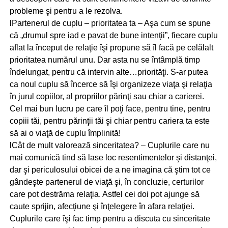
probleme şi pentru a le rezolva.
lPartenerul de cuplu – prioritatea ta – Aşa cum se spune
că „drumul spre iad e pavat de bune intenţii”, fiecare cuplu
aflat la început de relaţie îşi propune să îl facă pe celălalt
prioritatea numărul unu. Dar asta nu se întâmplă timp
îndelungat, pentru că intervin alte…priorităţi. S-ar putea
ca noul cuplu să încerce să îşi organizeze viaţa şi relaţia
în jurul copiilor, al propriilor părinţi sau chiar a carierei.
Cel mai bun lucru pe care îl poţi face, pentru tine, pentru
copiii tăi, pentru părinţii tăi şi chiar pentru cariera ta este
să ai o viaţă de cuplu împlinită!
lCât de mult valorează sinceritatea? – Cuplurile care nu
mai comunică tind să lase loc resentimentelor şi distanţei,
dar şi periculosului obicei de a ne imagina că ştim tot ce
gândeşte partenerul de viaţă şi, în concluzie, certurilor
care pot destrăma relaţia. Astfel cei doi pot ajunge să
caute sprijin, afecţiune şi înţelegere în afara relaţiei.
Cuplurile care îşi fac timp pentru a discuta cu sinceritate