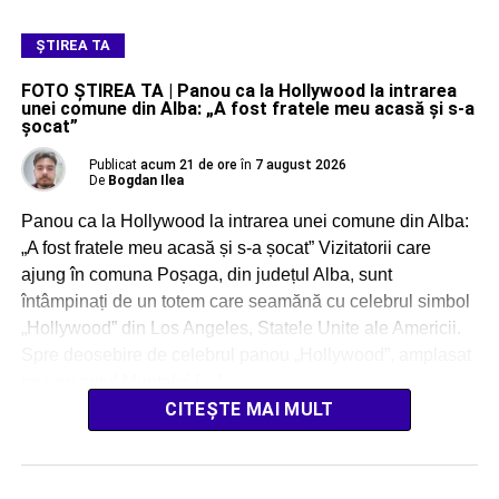
ŞTIREA TA
FOTO ȘTIREA TA | Panou ca la Hollywood la intrarea
unei comune din Alba: „A fost fratele meu acasă și s-a
șocat”
Publicat
acum 21 de ore
în
7 august 2026
De
Bogdan Ilea
Panou ca la Hollywood la intrarea unei comune din Alba:
„A fost fratele meu acasă și s-a șocat” Vizitatorii care
ajung în comuna Poșaga, din județul Alba, sunt
întâmpinați de un totem care seamănă cu celebrul simbol
„Hollywood” din Los Angeles, Statele Unite ale Americii.
Spre deosebire de celebrul panou „Hollywood”, amplasat
pe versantul Muntelui […]
CITEȘTE MAI MULT