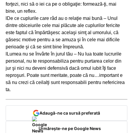
forţezi, nici să o iei ca pe o obligaţie: formează-ţi, mai
bine, un reflex.
lDe ce cuplurile care râd au o relaţie mai bună – Unul
dintre obiceiurile cele mai plăcute ale cuplurilor fericite
este faptul că împărtăşesc acelaşi simţ al umorului, că
găsesc motive pentru a se amuza şi în cele mai dificile
perioade şi că se simt bine împreună.
lLumea nu se învârte în jurul tău – Nu lua toate lucrurile
personal, nu te responsabiliza pentru purtarea celor din
jur şi nici nu deveni defensivă dacă omul iubit îţi face
reproşuri. Poate sunt meritate, poate că nu…important e
să nu crezi că ceilalţi sunt responsabili pentru nefericirea
ta.
Adaugă-ne ca sursă preferată
Urmărește-ne pe Google News