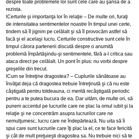
despre toate problemele lor sunt cele care au şansa de a
rezista.
lCerturile şi importanţa lor în relaţie – De multe ori, furaţi
de intensitatea sentimentelor noastre în timpul unei certe,
tindem să îl jignim pe celălalt şi să îl provocăm astfel să
facă şi el acelaşi lucru. Certurile constructive sunt cele în
timpul cărora partenerii discută despre o anumită
problemă împărtăşindu-şi sentimentele, fără a-l critica sau
ataca direct pe celălalt. Un pont în plus: nu vorbi despre
greşelile din trecut.
lCum se întreţine dragostea? – Cuplurile sănătoase au
învăţat deja că dragostea trebuie întreţinută şi că nu este
câştigată pentru totdeauna, ci merită recâştigată periodic
pentru a te putea bucura de ea. Dar uităm, de multe ori, să
punem accentul pe lucrurile care ne plac la omul iubit şi la
relaţie şi ne concentrăm asupra lucrurilor care ne
nemulţumesc, lucru care ne îndepărtează. Nu uita să îi
spui care sunt lucrurile care îţi plac la el, ce te face fericită
şi cât de mult preţuieşti dragostea sa. Nu trebuie nici să te