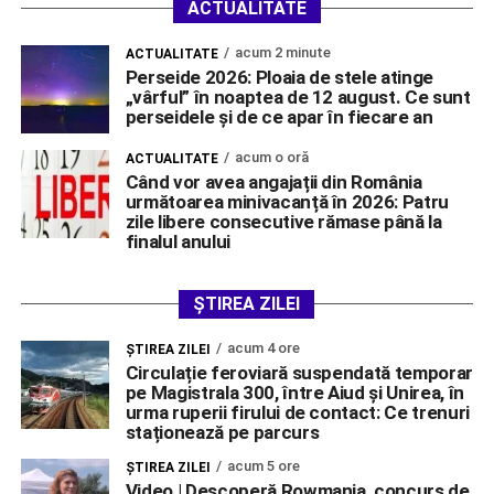
ACTUALITATE
acum 2 minute
ACTUALITATE
Perseide 2026: Ploaia de stele atinge
„vârful” în noaptea de 12 august. Ce sunt
perseidele și de ce apar în fiecare an
acum o oră
ACTUALITATE
Când vor avea angajații din România
următoarea minivacanță în 2026: Patru
zile libere consecutive rămase până la
finalul anului
ȘTIREA ZILEI
acum 4 ore
ŞTIREA ZILEI
Circulație feroviară suspendată temporar
pe Magistrala 300, între Aiud și Unirea, în
urma ruperii firului de contact: Ce trenuri
staționează pe parcurs
acum 5 ore
ŞTIREA ZILEI
Video | Descoperă Rowmania, concurs de