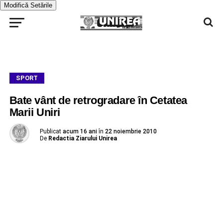
Modifică Setările
SPORT
Bate vânt de retrogradare în Cetatea
Marii Uniri
Publicat
acum 16 ani
în
22 noiembrie 2010
De
Redactia Ziarului Unirea