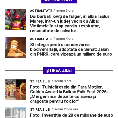
acum 2 ore
ACTUALITATE
Doi bărbați loviți de fulger, în albia râului
Mureș, într-un județ vecin cu Alba:
Victimele în stop cardio-respirator,
resuscitate de salvatori
acum 4 ore
ACTUALITATE
Strategia pentru conservarea
biodiversității, adoptată de Senat: Jalon
din PNRR, care vizează un miliard de euro
ȘTIREA ZILEI
acum 9 ore
ŞTIREA ZILEI
Foto | Tulnicăresele din Țara Moților,
Golden Award la Balkan Folk Fest 2026:
„Mergem mai departe cu aceeași
dragoste pentru folclor”
acum 20 de ore
ŞTIREA ZILEI
Foto | Investiție de 28 de milioane de euro