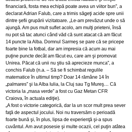
financiară, fosta mea echipă poate avea un viitor bun”, a
declarat Adrian Falub, care a trimis săgeţi acide spre unii
dintre şefii grupării vizitatoare. „Le-am prevăzut unde o să
ajungă. Am pus mult suflet acolo, am mulţi prieteni, însă
nu pot să tac atunci când văd că sunt atacat că am făcut
14 puncte la Alba. Domnul Sarmeş se pare că se pricepe
foarte bine la fotbal, dar am impresia că acum au mai
puţine puncte decât am făcut eu, care am şi promovat
Unirea. Păcat că unii nu ştiu să aprecieze munca”, a
conchis Falub (n.a. – Să se fi schimbat regulile
matematice în ultimul timp? Doar 14 rămâne 14 în
„palmares” şi la Alba Iulia, la Cluj sau Tg Mureş… Că
victoria la „masa verde” a fost cu Gaz Metan CFR
Craiova, în actuala ediţie).
„A fost o victorie categorică, dar la un scor mult prea sever
faţă de aspectul jocului. Noi nu traversăm o perioadă
foarte bună şi, în plus, lipsa de experienţă şi-a spus
cuvântul. Am avut posesie şi multe ocazii, cel puţin atâtea