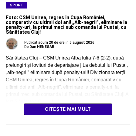
SPORT
Foto: CSM Unirea, regres în Cupa României,
comparativ cu ultimii doi ani! „Alb-negrii”, eliminare la
penalty-uri, la primul meci sub comanda lui Pustai, cu
Sănătatea Cluj!
Publicat
acum 20 de ore
în
5 august 2026
De
Dan HENEGAR
Sănătatea Cluj – CSM Unirea Alba Iulia 7-6 (2-2), după
prelungiri și lovituri de departajare | La debutul lui Pustai,
„alb-negrii” eliminare după penalty-uri!! Divizionara terță
CSM Unirea, regres în Cupa României, comparativ cu
ultimii doi ani! „Alb-negrii”, eliminare la penalty-uri, la
primul meci sub comanda lui Pustai, cu Sănătatea Cluj! A
fost Sănătatea Cluj – […]
CITEȘTE MAI MULT