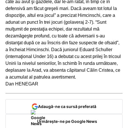
câte au avut şi gazdele, dar le-am ratat, în timp ce în
defensivă am făcut greşeli mari. Dacă aveam tot lotul la
dispoziţie, altul era jocul” a precizat Himcinschi, care a
adunat un punct în trei jocuri (golaveraj 2-7). “Sunt
mulţumit de prestaţia echipei, dar rezultatul mă
dezamăgeşte profund, cu toate că adversarii s-au
distanţat după ce au înscris din faze suspecte de ofsaid”,
a încheiat Himcinschi. Dacă juniorul Eduard Schuller
(internaţional Under 16) a debutat cu acest prilej în tricoul
Unirii la nivelul seniorilor, în schimb în runda următoare,
deplasare la Arad, va absenta căpitanul Călin Cristea, ce
a acumulat al patrulea avertisment.
Dan HENEGAR
Adaugă-ne ca sursă preferată
Urmărește-ne pe Google News