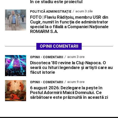
În ce stadiu este proiectul
acum 3 zile
POLITICĂ ADMINISTRAȚIE
FOTO | Flaviu Rădițoiu, membru USR din
Cugir, numit în funcția de administrator
special la o filială a Companiei Naționale
ROMARM S.A.
OPINII COMENTARII
acum 3 ore
OPINII - COMENTARII
Discoteca ’80 revine la Cluj-Napoca. O
seară cu hituri legendare și artiști care au
făcut istorie
acum 9 ore
OPINII - COMENTARII
6 august 2026: Dezlegare la pește în
Postul Adormirii Maicii Domnului. Ce
sărbătoare este prăznuită în această zi