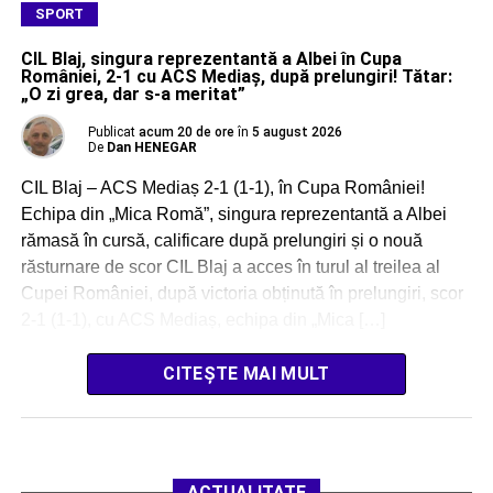
SPORT
CIL Blaj, singura reprezentantă a Albei în Cupa
României, 2-1 cu ACS Mediaș, după prelungiri! Tătar:
„O zi grea, dar s-a meritat”
Publicat
acum 20 de ore
în
5 august 2026
De
Dan HENEGAR
CIL Blaj – ACS Mediaș 2-1 (1-1), în Cupa României!
Echipa din „Mica Romă”, singura reprezentantă a Albei
rămasă în cursă, calificare după prelungiri și o nouă
răsturnare de scor CIL Blaj a acces în turul al treilea al
Cupei României, după victoria obținută în prelungiri, scor
2-1 (1-1), cu ACS Mediaș, echipa din „Mica […]
CITEȘTE MAI MULT
ACTUALITATE