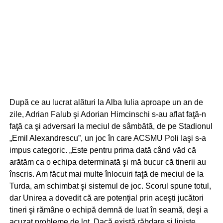
După ce au lucrat alături la Alba Iulia aproape un an de
zile, Adrian Falub şi Adorian Himcinschi s-au aflat faţă-n
faţă ca şi adversari la meciul de sâmbătă, de pe Stadionul
„Emil Alexandrescu”, un joc în care ACSMU Poli Iaşi s-a
impus categoric. „Este pentru prima dată când văd că
arătăm ca o echipa determinată şi mă bucur că tinerii au
înscris. Am făcut mai multe înlocuiri faţă de meciul de la
Turda, am schimbat şi sistemul de joc. Scorul spune totul,
dar Unirea a dovedit că are potenţial prin aceşti jucători
tineri şi rămâne o echipă demnă de luat în seamă, deşi a
acuzat probleme de lot. Dacă există răbdare şi linişte