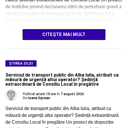
de hotărâre privind declararea stării de perturbare gravă a
serviciului public de transport local de călători pe raza
Municipiului Alba Iulia și aprobarea atribuirii directe ca
măsură de […]
CITEȘTE MAI MULT
ŞTIREA ZILEI
Serviciul de transport public din Alba Iulia, atribuit ca
măsură de urgență altui operator? Ședință
extraordinară de Consiliu Local în pregătire
Publicat
acum 10 ore
în
7 august 2026
De
Ioana Oprean
Serviciul de transport public din Alba Iulia, atribuit ca
măsură de urgență altui operator? Ședință extraordinară
de Consiliu Local în pregătire Un proiect de dispoziție