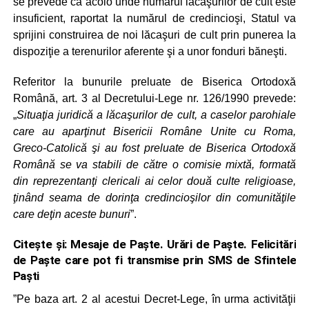
se prevede că acolo unde numărul lăcaşurilor de cult este
insuficient, raportat la numărul de credincioşi, Statul va
sprijini construirea de noi lăcaşuri de cult prin punerea la
dispoziţie a terenurilor aferente şi a unor fonduri băneşti.
Referitor la bunurile preluate de Biserica Ortodoxă
Română, art. 3 al Decretului‑Lege nr. 126/1990 prevede:
„
Situaţia juridică a lăcaşurilor de cult, a caselor parohiale
care au aparţinut Bisericii Române Unite cu Roma,
Greco‑Catolică şi au fost preluate de Biserica Ortodoxă
Română se va stabili de către o comisie mixtă, formată
din reprezentanţi clericali ai celor două culte religioase,
ţinând seama de dorinţa credincioşilor din comunităţile
care deţin aceste bunuri
”.
Citește și:
Mesaje de Paște. Urări de Paște. Felicitări
de Paște care pot fi transmise prin SMS de Sfintele
Paști
”Pe baza art. 2 al acestui Decret‑Lege, în urma activităţii