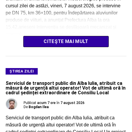
cursul zilei de astăzi, vineri, 7 august 2026, se intervine
pe DN 75, km 36+100, pentru îndepărtarea aluviunilor
produse de viituri, a anunțat Prefectura Alba la ora
15.42.arieseni Intervenția se desfășoară mecanizat și
manual, cu angajații Districtului Scărișoara, […]
CITEȘTE MAI MULT
ŞTIREA ZILEI
Serviciul de transport public din Alba Iulia, atribuit ca
măsură de urgență altui operator! Vot de ultimă oră în
cadrul ședinței extraordinare de Consiliu Local
Publicat
acum 7 ore
în
7 august 2026
De
Bogdan Ilea
Serviciul de transport public din Alba Iulia, atribuit ca
măsură de urgență altui operator! Vot de ultimă oră în
cadrul ședinței extraordinare de Consiliu Local Un proiect