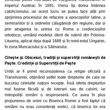
Imperiul Austriac în 1691. Viena își dorea întărirea
catolicismului, iar acest lucru se putea face atât prin
sprijinirea procesului de refacere a episcopiilor latine, a
seminariilor și a ordinelor călugărești din regiune, dar și
prin atragerea la unirea cu Roma a credincioșilor
ortodocși, urmând modelul oferit de rutenii din Polonia-
Lituania, aplicat deja după 1688 și în nord-estul Ungariei,
în zona Muncaciului și a Sătmarului.
Citește și:
Obiceiuri, tradiții și superstiții românești de
Paște. Credințe și Superstiții de Paște
Uniții ar fi primit recunoașterea ca religie oficială a
Transilvaniei, obținând astfel toate drepturile de care se
bucurau celelalte națiuni recepte. Însă oferta drepturilor
mai fusese făcută și de luterani sau de calvini, iar
mitropoliții români o respinseseră. Ce avea în plus
propunerea de unire cu Biserica Romei a fost faptul că
românii nu erau considerați eretici, că biserica lor era