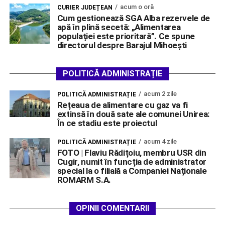
acum o oră
CURIER JUDEȚEAN
Cum gestionează SGA Alba rezervele de
apă în plină secetă: „Alimentarea
populației este prioritară”. Ce spune
directorul despre Barajul Mihoești
POLITICĂ ADMINISTRAȚIE
acum 2 zile
POLITICĂ ADMINISTRAȚIE
Rețeaua de alimentare cu gaz va fi
extinsă în două sate ale comunei Unirea:
În ce stadiu este proiectul
acum 4 zile
POLITICĂ ADMINISTRAȚIE
FOTO | Flaviu Rădițoiu, membru USR din
Cugir, numit în funcția de administrator
special la o filială a Companiei Naționale
ROMARM S.A.
OPINII COMENTARII