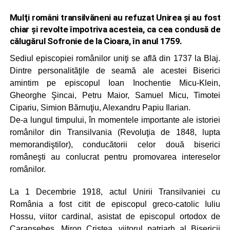
Mulţi români transilvăneni au refuzat Unirea şi au fost
chiar şi revolte împotriva acesteia, ca cea condusă de
călugărul Sofronie de la Cioara, în anul 1759.
Sediul episcopiei românilor uniţi se află din 1737 la Blaj.
Dintre personalităţile de seamă ale acestei Biserici
amintim pe episcopul Ioan Inochentie Micu‑Klein,
Gheorghe Şincai, Petru Maior, Samuel Micu, Timotei
Cipariu, Simion Bărnuţiu, Alexandru Papiu Ilarian.
De‑a lungul timpului, în momentele importante ale istoriei
românilor din Transilvania (Revoluţia de 1848, lupta
memorandiştilor), conducătorii celor două biserici
româneşti au conlucrat pentru promovarea intereselor
românilor.
La 1 Decembrie 1918, actul Unirii Transilvaniei cu
România a fost citit de episcopul greco‑catolic Iuliu
Hossu, viitor cardinal, asistat de episcopul ortodox de
Caransebeş, Miron Cristea, viitorul patriarh al Bisericii