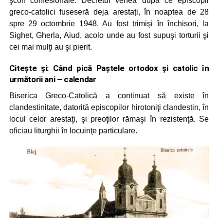
şcoli confesionale. Decretul venea după ce episcopii
greco-catolici fuseseră deja arestați, în noaptea de 28
spre 29 octombrie 1948. Au fost trimişi în închisori, la
Sighet, Gherla, Aiud, acolo unde au fost supuşi torturii şi
cei mai mulţi au şi pierit.
Citește și:
Când pică Paștele ortodox și catolic în
următorii ani – calendar
Biserica Greco-Catolică a continuat să existe în
clandestinitate, datorită episcopilor hirotoniţi clandestin, în
locul celor arestaţi, şi preoţilor rămaşi în rezistenţă. Se
oficiau liturghii în locuinţe particulare.