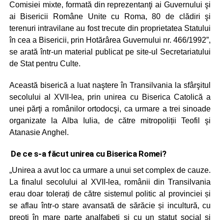
Comisiei mixte, formată din reprezentanţi ai Guvernului şi
ai Bisericii Române Unite cu Roma, 80 de clădiri şi
terenuri intravilane au fost trecute din proprietatea Statului
în cea a Bisericii, prin Hotărârea Guvernului nr. 466/1992”,
se arată într-un material publicat pe site-ul Secretariatului
de Stat pentru Culte.
Această biserică a luat naştere în Transilvania la sfârşitul
secolului al XVII‑lea, prin unirea cu Biserica Catolică a
unei părţi a românilor ortodocşi, ca urmare a trei sinoade
organizate la Alba Iulia, de către mitropoliții Teofil şi
Atanasie Anghel.
De ce s-a făcut unirea cu Biserica Romei?
„Unirea a avut loc ca urmare a unui set complex de cauze.
La finalul secolului al XVII-lea, românii din Transilvania
erau doar tolerați de către sistemul politic al provinciei și
se aflau într-o stare avansată de sărăcie și incultură, cu
preoți în mare parte analfabeți și cu un statut social și