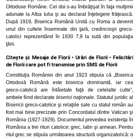
Ortodoxe Române. Cei doi s‑au îmbrăţişat în faţa mulţimii
adunate la Alba Iulia şi au declarat înţelegere frăţească.
După 1919, Biserica Română Unită cu Roma a devenit
unul din cultele însemnate din ţară, credincioşii greco-
catolici reprezentând în 1930 7,9 la sută din populaţia
ţării.
Citește și:
Mesaje de Florii • Urări de Florii • Felicitări
de Florii care pot fi transmise prin SMS de Florii
Constituţia României din anul 1923 stipula că „Biserica
Ortodoxă Română este
biserica dominantă
, iar cea
greco‑catolică are întâietate faţă de celelalte culte”,
ambele fiind declarate
biserici naţionale
. Statutul juridic al
Bisericii greco‑catolice şi relaţiile sale cu statul român au
fost mai bine precizate prin Concordatul dintre Vatican şi
România (1927‑1929). Documentul prevedea existenţa în
România a trei rituri catolice: grec, latin şi armean. Pentru
ritul grec se stipula următoarea structură organizatorică: o