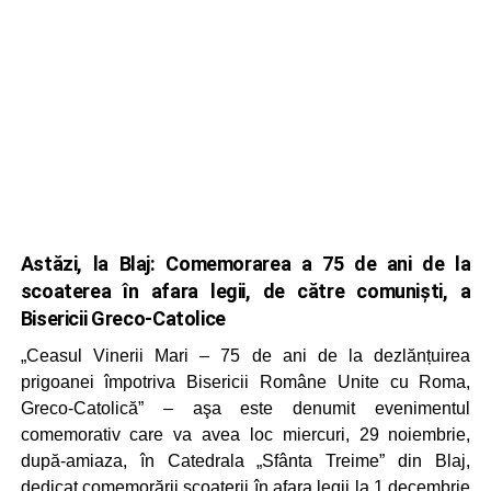
Astăzi, la Blaj: Comemorarea a 75 de ani de la
scoaterea în afara legii, de către comunişti, a
Bisericii Greco-Catolice
„Ceasul Vinerii Mari – 75 de ani de la dezlănțuirea
prigoanei împotriva Bisericii Române Unite cu Roma,
Greco-Catolică” – aşa este denumit evenimentul
comemorativ care va avea loc miercuri, 29 noiembrie,
după-amiaza, în Catedrala „Sfânta Treime” din Blaj,
dedicat comemorării scoaterii în afara legii la 1 decembrie