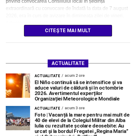
privind convocarea Consiliului local în ședință
extraordinară cu convocare de îndată la data de 7 august
2026, era în curs de avizare în dimineața zilei de vineri.
Administrația locală a […]
CITEȘTE MAI MULT
ACTUALITATE
acum 2 ore
ACTUALITATE
El Niño continuă să se intensifice și va
aduce valuri de căldură și în octombrie
2026. Avertimentul experților
Organizației Meteorologice Mondiale
acum 3 ore
ACTUALITATE
Foto | Vacanță la mare pentru mai mult de
40 de elevi de la Colegiul Militar din Alba
Iulia cu rezultate școlare deosebite: Au
urcat și la bordul Fregatei „Regina Maria”