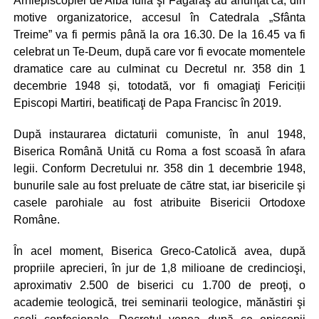
Arhiepiscopiei de Alba Iulia şi Făgăraş au anunţat că, din
motive organizatorice, accesul în Catedrala „Sfânta
Treime” va fi permis până la ora 16.30. De la 16.45 va fi
celebrat un Te-Deum, după care vor fi evocate momentele
dramatice care au culminat cu Decretul nr. 358 din 1
decembrie 1948 și, totodată, vor fi omagiaţi Fericiții
Episcopi Martiri, beatificaţi de Papa Francisc în 2019.
După instaurarea dictaturii comuniste, în anul 1948,
Biserica Română Unită cu Roma a fost scoasă în afara
legii. Conform Decretului nr. 358 din 1 decembrie 1948,
bunurile sale au fost preluate de către stat, iar bisericile şi
casele parohiale au fost atribuite Bisericii Ortodoxe
Române.
În acel moment, Biserica Greco-Catolică avea, după
propriile aprecieri, în jur de 1,8 milioane de credincioşi,
aproximativ 2.500 de biserici cu 1.700 de preoţi, o
academie teologică, trei seminarii teologice, mănăstiri şi