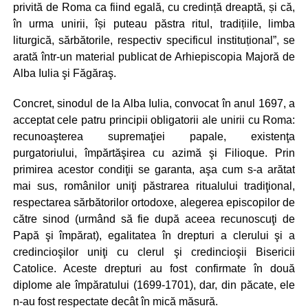
privită de Roma ca fiind egală, cu credință dreaptă, și că,
în urma unirii, își puteau păstra ritul, tradițiile, limba
liturgică, sărbătorile, respectiv specificul instituțional”, se
arată într-un material publicat de Arhiepiscopia Majoră de
Alba Iulia şi Făgăraş.
Concret, sinodul de la Alba Iulia, convocat în anul 1697, a
acceptat cele patru principii obligatorii ale unirii cu Roma:
recunoaşterea supremaţiei papale, existenţa
purgatoriului, împărtăşirea cu azimă şi Filioque. Prin
primirea acestor condiţii se garanta, aşa cum s-a arătat
mai sus, românilor uniţi păstrarea ritualului tradiţional,
respectarea sărbătorilor ortodoxe, alegerea episcopilor de
către sinod (urmând să fie după aceea recunoscuţi de
Papă şi împărat), egalitatea în drepturi a clerului şi a
credincioşilor uniţi cu clerul şi credincioşii Bisericii
Catolice. Aceste drepturi au fost confirmate în două
diplome ale împăratului (1699‑1701), dar, din păcate, ele
n‑au fost respectate decât în mică măsură.