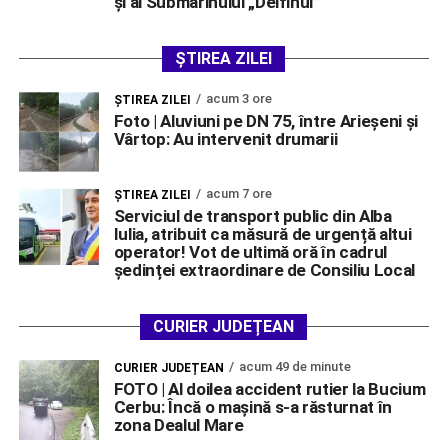
și al Submarinului „Delfinul”
ȘTIREA ZILEI
acum 3 ore
ŞTIREA ZILEI
Foto | Aluviuni pe DN 75, între Arieșeni și
Vârtop: Au intervenit drumarii
acum 7 ore
ŞTIREA ZILEI
Serviciul de transport public din Alba
Iulia, atribuit ca măsură de urgență altui
operator! Vot de ultimă oră în cadrul
ședinței extraordinare de Consiliu Local
CURIER JUDEȚEAN
acum 49 de minute
CURIER JUDEȚEAN
FOTO | Al doilea accident rutier la Bucium
Cerbu: Încă o mașină s-a răsturnat în
zona Dealul Mare