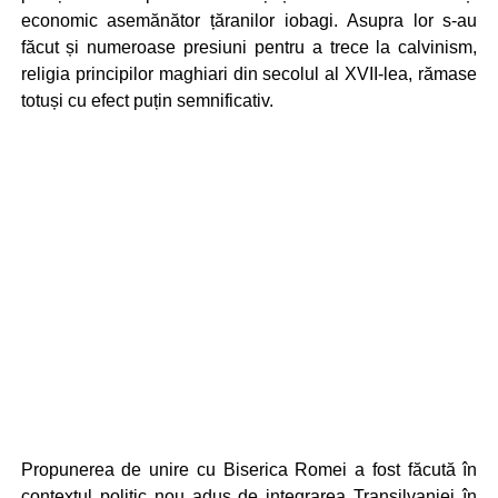
economic asemănător țăranilor iobagi. Asupra lor s-au
făcut și numeroase presiuni pentru a trece la calvinism,
religia principilor maghiari din secolul al XVII-lea, rămase
totuși cu efect puțin semnificativ.
Propunerea de unire cu Biserica Romei a fost făcută în
contextul politic nou adus de integrarea Transilvaniei în