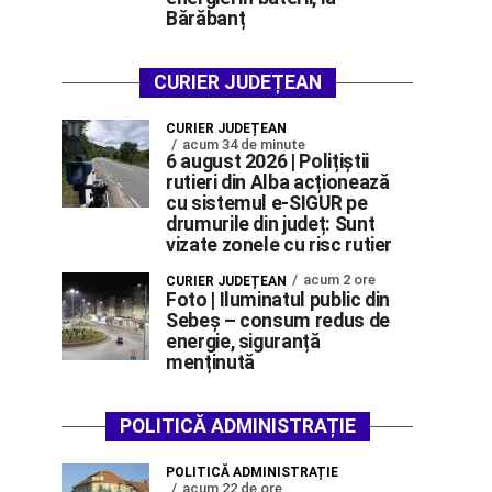
Bărăbanț
CURIER JUDEȚEAN
CURIER JUDEȚEAN
acum 34 de minute
6 august 2026 | Polițiștii
rutieri din Alba acționează
cu sistemul e-SIGUR pe
drumurile din județ: Sunt
vizate zonele cu risc rutier
acum 2 ore
CURIER JUDEȚEAN
Foto | Iluminatul public din
Sebeș – consum redus de
energie, siguranță
menținută
POLITICĂ ADMINISTRAȚIE
POLITICĂ ADMINISTRAȚIE
acum 22 de ore