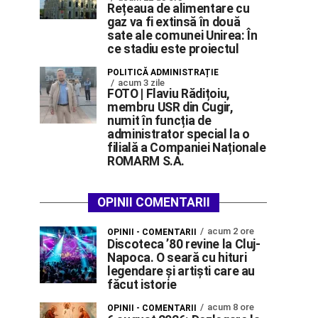
Rețeaua de alimentare cu
gaz va fi extinsă în două
sate ale comunei Unirea: În
ce stadiu este proiectul
POLITICĂ ADMINISTRAȚIE
acum 3 zile
FOTO | Flaviu Rădițoiu,
membru USR din Cugir,
numit în funcția de
administrator special la o
filială a Companiei Naționale
ROMARM S.A.
OPINII COMENTARII
acum 2 ore
OPINII - COMENTARII
Discoteca ’80 revine la Cluj-
Napoca. O seară cu hituri
legendare și artiști care au
făcut istorie
acum 8 ore
OPINII - COMENTARII