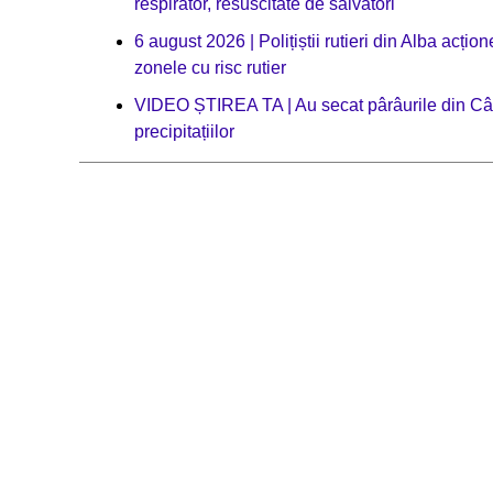
respirator, resuscitate de salvatori
6 august 2026 | Polițiștii rutieri din Alba acț
zonele cu risc rutier
VIDEO ȘTIREA TA | Au secat pârâurile din Câmpe
precipitațiilor