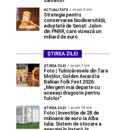
salvatori
acum 3 ore
ACTUALITATE
Strategia pentru
conservarea biodiversității,
adoptată de Senat: Jalon
din PNRR, care vizează un
miliard de euro
ȘTIREA ZILEI
acum 7 ore
ŞTIREA ZILEI
Foto | Tulnicăresele din Țara
Moților, Golden Award la
Balkan Folk Fest 2026:
„Mergem mai departe cu
aceeași dragoste pentru
folclor”
acum 18 ore
ŞTIREA ZILEI
Foto | Investiție de 28 de
milioane de euro la Alba
Iulia: Sistem de stocare a
energiei în baterii, la