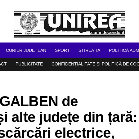
CURIER JUDEȚEAN
SPORT
ŞTIREA TA
POLITICĂ ADM
ACT
PUBLICITATE
CONFIDENȚIALITATE ȘI POLITICĂ DE CO
D GALBEN de
 alte județe din țară:
scărcări electrice,