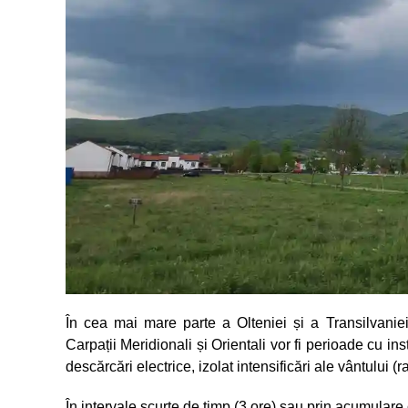
În cea mai mare parte a Olteniei și a Transilvaniei
Carpații Meridionali și Orientali vor fi perioade cu in
descărcări electrice, izolat intensificări ale vântului 
În intervale scurte de timp (3 ore) sau prin acumulare