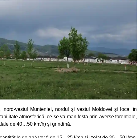
, nord-vestul Munteniei, nordul și vestul Moldovei și local în
stabilitate atmosferică, ce se va manifesta prin averse torențiale,
(rafale de 40…50 km/h) și grindină.
 cantitățile de apă vor fi de 15…25 l/mp și izolat de 30…50 l/mp.