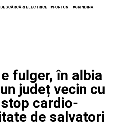
DESCĂRCĂRI ELECTRICE
FURTUNI
GRINDINA
de fulger, în albia
-un județ vecin cu
 stop cardio-
itate de salvatori