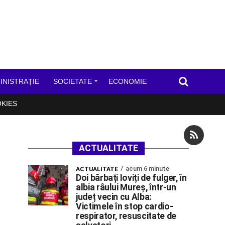
INISTRAȚIE
SOCIETATE
ECONOMIE
OKIES
ACTUALITATE
acum 6 minute
ACTUALITATE
Doi bărbați loviți de fulger, în
albia râului Mureș, într-un
județ vecin cu Alba:
Victimele în stop cardio-
respirator, resuscitate de