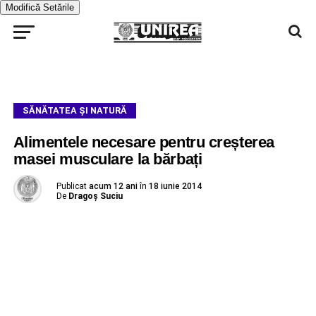
Modifică Setările
SĂNĂTATEA ȘI NATURĂ
Alimentele necesare pentru creșterea
masei musculare la bărbați
Publicat
acum 12 ani
în
18 iunie 2014
De
Dragoş Suciu