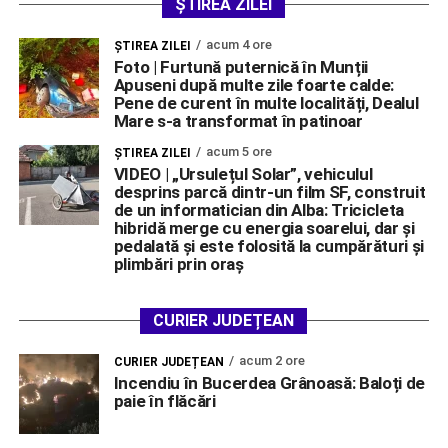
ȘTIREA ZILEI
acum 4 ore
ŞTIREA ZILEI
Foto | Furtună puternică în Munții
Apuseni după multe zile foarte calde:
Pene de curent în multe localități, Dealul
Mare s-a transformat în patinoar
acum 5 ore
ŞTIREA ZILEI
VIDEO | „Ursulețul Solar”, vehiculul
desprins parcă dintr-un film SF, construit
de un informatician din Alba: Tricicleta
hibridă merge cu energia soarelui, dar și
pedalată și este folosită la cumpărături și
plimbări prin oraș
CURIER JUDEȚEAN
acum 2 ore
CURIER JUDEȚEAN
Incendiu în Bucerdea Grânoasă: Baloți de
paie în flăcări