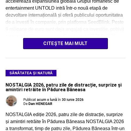
accelerează expansiunea globală Grupul românesc de
entertainment UNTOLD intră într-o nouă etapă de
dezvoltare internațională și oferă publicului oportunitatea
de a investi în companie, prin platforma SeedBlink. Peste
9 milioane de euro sunt deja angajați ca investiție, potrivit
reprezentanților companiei. Citește și: UNTOLD 2026
intră în linie dreaptă: […]
CITEȘTE MAI MULT
SĂNĂTATEA ȘI NATURĂ
NOSTALGIA 2026, patru zile de distracție, surprize și
amintiri retrăite în Pădurea Băneasa
Publicat
acum o lună
în
30 iunie 2026
De
Dan HENEGAR
NOSTALGIA ediție 2026, patru zile de distracție, surprize
și amintiri retrăite în Pădurea Băneasa NOSTALGIA 2026
a transformat, timp de patru zile, Pădurea Băneasa într-un