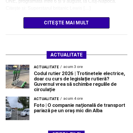
ONE, programată între 6 și 9 august, la Cluj-Napoca.
Citește și: Superstarul britanic Lewis […]
CITEȘTE MAI MULT
ACTUALITATE
acum 3 ore
ACTUALITATE
Codul rutier 2026 | Trotinetele electrice,
doar cu curs de legislație rutieră?
Guvernul vrea să schimbe regulile de
circulație
acum 4 ore
ACTUALITATE
Foto | O companie națională de transport
pariază pe un oraș mic din Alba