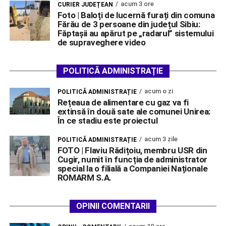
acum 3 ore
CURIER JUDEȚEAN
Foto | Baloți de lucernă furați din comuna
Fărău de 3 persoane din județul Sibiu:
Făptașii au apărut pe „radarul” sistemului
de supraveghere video
POLITICĂ ADMINISTRAȚIE
acum o zi
POLITICĂ ADMINISTRAȚIE
Rețeaua de alimentare cu gaz va fi
extinsă în două sate ale comunei Unirea:
În ce stadiu este proiectul
acum 3 zile
POLITICĂ ADMINISTRAȚIE
FOTO | Flaviu Rădițoiu, membru USR din
Cugir, numit în funcția de administrator
special la o filială a Companiei Naționale
ROMARM S.A.
OPINII COMENTARII