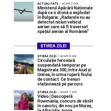
acum 2 ore
ACTUALITATE
Ministerul Apărării Naționale
după ce o dronă a explodat
în Bulgaria: „Radarele nu au
detectat niciun vehicul
aerian care să fi traversat
spațiul aerian al României”
ȘTIREA ZILEI
acum 6 ore
ŞTIREA ZILEI
Circulație feroviară
suspendată temporar pe
Magistrala 300, între Aiud și
Unirea, în urma ruperii firului
de contact: Ce trenuri
staționează pe parcurs
acum 7 ore
ŞTIREA ZILEI
Video | Descoperă
Rowmania, concurs de vâslit
în canotci, din nou pe Mureș,
la Alba Iulia. Ivona