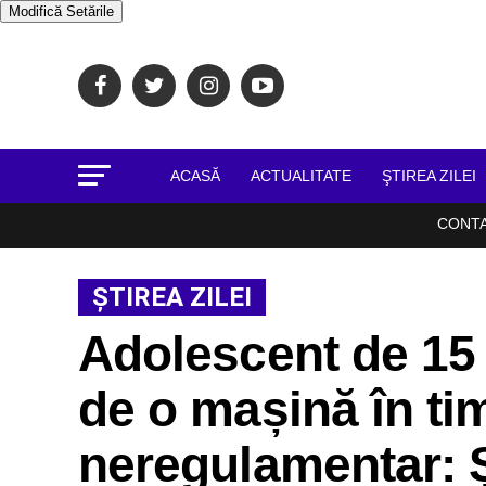
Modifică Setările
ACASĂ
ACTUALITATE
ŞTIREA ZILEI
CONT
ŞTIREA ZILEI
Adolescent de 15 
de o mașină în ti
neregulamentar: Ș