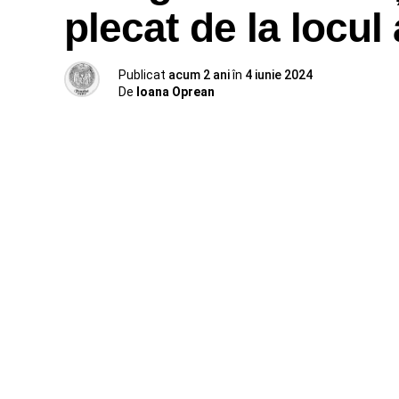
plecat de la locul
Publicat
acum 2 ani
în
4 iunie 2024
De
Ioana Oprean