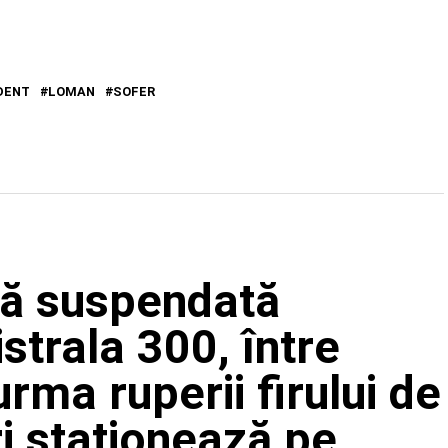
DENT
LOMAN
SOFER
ară suspendată
trala 300, între
urma ruperii firului de
ri staționează pe