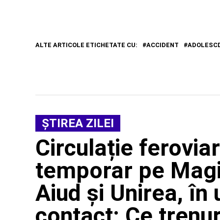
ALTE ARTICOLE ETICHETATE CU:
ACCIDENT
ADOLESC
ŞTIREA ZILEI
Circulație ferovi
temporar pe Magis
Aiud și Unirea, în 
contact: Ce trenu