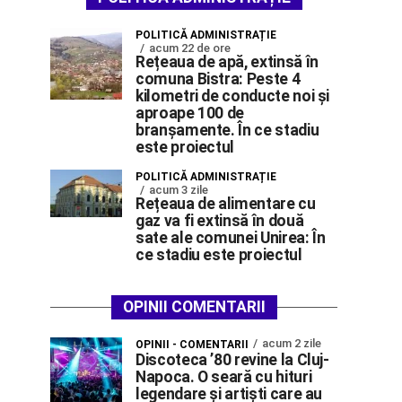
POLITICĂ ADMINISTRAȚIE
acum 22 de ore
Rețeaua de apă, extinsă în
comuna Bistra: Peste 4
kilometri de conducte noi și
aproape 100 de
branșamente. În ce stadiu
este proiectul
POLITICĂ ADMINISTRAȚIE
acum 3 zile
Rețeaua de alimentare cu
gaz va fi extinsă în două
sate ale comunei Unirea: În
ce stadiu este proiectul
OPINII COMENTARII
acum 2 zile
OPINII - COMENTARII
Discoteca ’80 revine la Cluj-
Napoca. O seară cu hituri
legendare și artiști care au