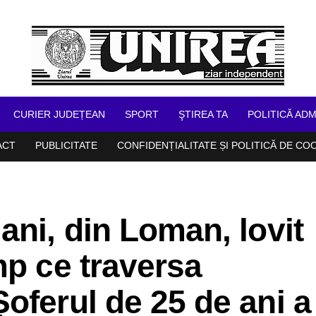
CURIER JUDEȚEAN
SPORT
ŞTIREA TA
POLITICĂ ADM
ACT
PUBLICITATE
CONFIDENȚIALITATE ȘI POLITICĂ DE CO
ani, din Loman, lovit
mp ce traversa
oferul de 25 de ani a