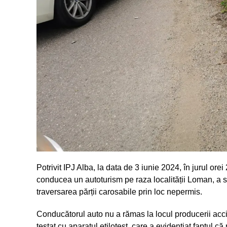
Potrivit IPJ Alba, la data de 3 iunie 2024, în jurul or
conducea un autoturism pe raza localității Loman, a s
traversarea părții carosabile prin loc nepermis.
Conducătorul auto nu a rămas la locul producerii accident
testat cu aparatul etilotest, care a evidențiat faptul că