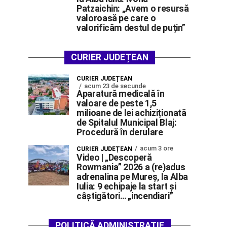
Patzaichin: „Avem o resursă
valoroasă pe care o
valorificăm destul de puțin”
CURIER JUDEȚEAN
CURIER JUDEȚEAN
acum 23 de secunde
Aparatură medicală în
valoare de peste 1,5
milioane de lei achiziționată
de Spitalul Municipal Blaj:
Procedură în derulare
acum 3 ore
CURIER JUDEȚEAN
Video | „Descoperă
Rowmania” 2026 a (re)adus
adrenalina pe Mureș, la Alba
Iulia: 9 echipaje la start și
câștigători… „incendiari”
POLITICĂ ADMINISTRAȚIE