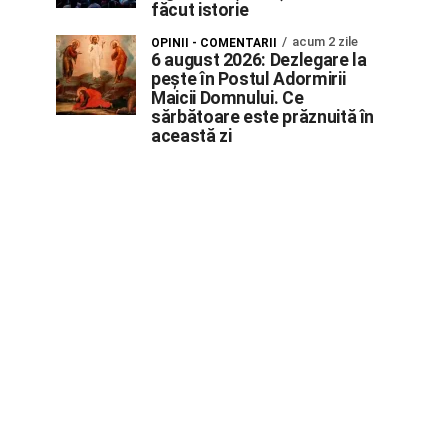
făcut istorie
acum 2 zile
OPINII - COMENTARII
6 august 2026: Dezlegare la
pește în Postul Adormirii
Maicii Domnului. Ce
sărbătoare este prăznuită în
această zi