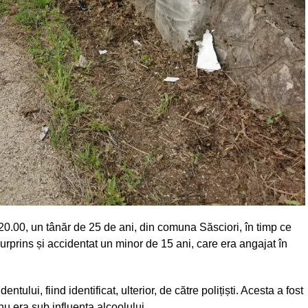
ei 20.00, un tânăr de 25 de ani, din comuna Săsciori, în timp ce
urprins și accidentat un minor de 15 ani, care era angajat în
ului, fiind identificat, ulterior, de către polițiști. Acesta a fost
 nu era sub influența alcoolului.