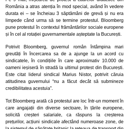
România a atras atenția în mod special, având în vedere
durata ei – se încheiau 3 săptămâni de grevă și nu era
limpede când urma să se termine protestul. Bloomberg
pune protestul în contextul frământărilor sociale europene
și în cel al rotației guvernamentale așteptate la București.
Potrivit Bloomberg, guvernul român întâmpina mari
greutăți în încercarea sa de a ajunge la un acord cu
sindicatele, în condițiile în care aproximativ 10.000 de
oameni ieșiseră în stradă la ultimul protest din București.
Este citat liderul sindical Marius Nistor, potrivit căruia
atitudinea guvernului “nu a făcut decât să submineze
credibilitatea acestuia”.
Tot Bloomberg arată că protestul are loc într-un moment în
care angajații din diverse sectoare, în țările europene,
solicită creșteri salariale, ca răspuns la creșterea
prețurilor, acțiuni sindicale afectând numeroase zone, de
la sistemul de sănătate britanic la rețeaua de transport din