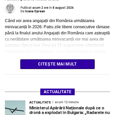
Publicat
acum 2 ore
în
8 august 2026
De
Ioana Oprean
Când vor avea angajații din România următoarea
minivacanță în 2026: Patru zile libere consecutive rămase
până la finalul anului Angajații din România care așteaptă
cu nerăbdare următoarea minivacanță vor mai avea de
așteptat câteva luni. Deși pe 15 august este sărbătorită
Adormirea Maicii Domnului, ziua liberă legală nu aduce
un weekend prelungit în 2026, deoarece […]
CITEȘTE MAI MULT
ACTUALITATE
acum 12 minute
ACTUALITATE
Ministerul Apărării Naționale după ce o
dronă a explodat în Bulgaria: „Radarele nu