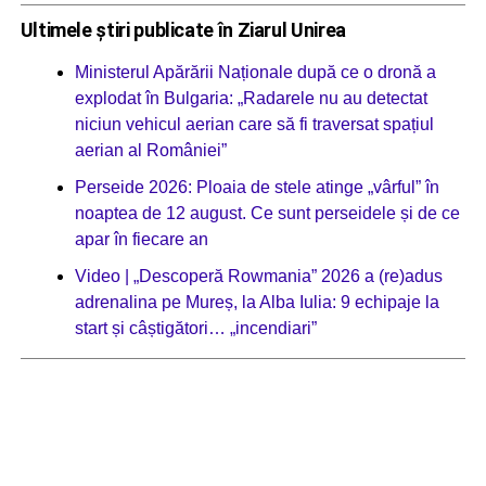
Ultimele știri publicate în Ziarul Unirea
Ministerul Apărării Naționale după ce o dronă a
explodat în Bulgaria: „Radarele nu au detectat
niciun vehicul aerian care să fi traversat spațiul
aerian al României”
Perseide 2026: Ploaia de stele atinge „vârful” în
noaptea de 12 august. Ce sunt perseidele și de ce
apar în fiecare an
Video | „Descoperă Rowmania” 2026 a (re)adus
adrenalina pe Mureș, la Alba Iulia: 9 echipaje la
start și câștigători… „incendiari”