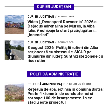
CURIER JUDEȚEAN
acum o oră
CURIER JUDEȚEAN
Video | „Descoperă Rowmania” 2026 a
(re)adus adrenalina pe Mureș, la Alba
Iulia: 9 echipaje la start și câștigători…
„incendiari”
acum 2 ore
CURIER JUDEȚEAN
8 august 2026 | Polițiștii rutieri din Alba
acționează cu sistemul e-SIGUR pe
drumurile din județ: Sunt vizate zonele cu
risc rutier
POLITICĂ ADMINISTRAȚIE
acum 20 de ore
POLITICĂ ADMINISTRAȚIE
Rețeaua de apă, extinsă în comuna Bistra:
Peste 4 kilometri de conducte noi și
aproape 100 de branșamente. În ce
stadiu este proiectul