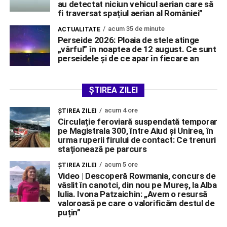
au detectat niciun vehicul aerian care să
fi traversat spațiul aerian al României”
acum 35 de minute
ACTUALITATE
Perseide 2026: Ploaia de stele atinge
„vârful” în noaptea de 12 august. Ce sunt
perseidele și de ce apar în fiecare an
ȘTIREA ZILEI
acum 4 ore
ŞTIREA ZILEI
Circulație feroviară suspendată temporar
pe Magistrala 300, între Aiud și Unirea, în
urma ruperii firului de contact: Ce trenuri
staționează pe parcurs
acum 5 ore
ŞTIREA ZILEI
Video | Descoperă Rowmania, concurs de
vâslit în canotci, din nou pe Mureș, la Alba
Iulia. Ivona Patzaichin: „Avem o resursă
valoroasă pe care o valorificăm destul de
puțin”