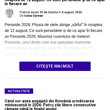
în fiecare an
Publicat
acum 35 de minute
în
8 august 2026
De
Ioana Oprean
Perseide 2026: Ploaia de stele atinge „vârful” în noaptea
de 12 august. Ce sunt perseidele și de ce apar în fiecare
an Perseide 2026. Maximul curentului de meteori
Perseide, unul dintre cele mai așteptate momente
astronomice ale verii, va avea loc în noaptea de 12
august 2026. Pe cer vor apărea numeroase dâre
luminoase produse […]
CITEȘTE MAI MULT
ACTUALITATE
Când vor avea angajații din România următoarea
minivacanță în 2026: Patru zile libere consecutive
rămase până la finalul anului