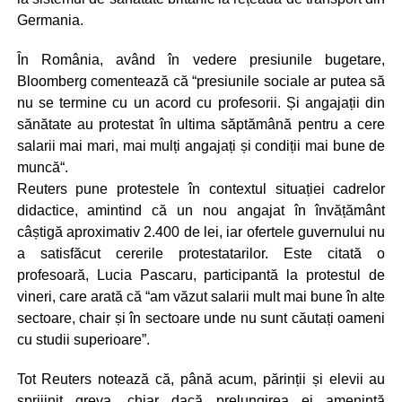
Germania.
În România, având în vedere presiunile bugetare,
Bloomberg comentează că “presiunile sociale ar putea să
nu se termine cu un acord cu profesorii. Și angajații din
sănătate au protestat în ultima săptămână pentru a cere
salarii mai mari, mai mulți angajați și condiții mai bune de
muncă“.
Reuters pune protestele în contextul situației cadrelor
didactice, amintind că un nou angajat în învățământ
câștigă aproximativ 2.400 de lei, iar ofertele guvernului nu
a satisfăcut cererile protestatarilor. Este citată o
profesoară, Lucia Pascaru, participantă la protestul de
vineri, care arată că “am văzut salarii mult mai bune în alte
sectoare, chair și în sectoare unde nu sunt căutați oameni
cu studii superioare”.
Tot Reuters notează că, până acum, părinții și elevii au
sprijinit greva, chiar dacă prelungirea ei amenință