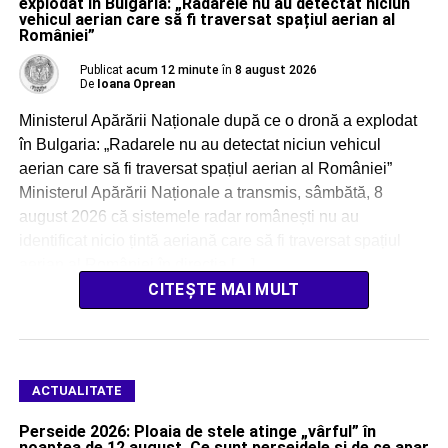
explodat în Bulgaria: „Radarele nu au detectat niciun
vehicul aerian care să fi traversat spațiul aerian al
României”
Publicat
acum 12 minute
în
8 august 2026
De
Ioana Oprean
Ministerul Apărării Naționale după ce o dronă a explodat
în Bulgaria: „Radarele nu au detectat niciun vehicul
aerian care să fi traversat spațiul aerian al României”
Ministerul Apărării Naționale a transmis, sâmbătă, 8
august 2026 că sistemele radar românești nu au
identificat nicio țintă aeriană care să fi traversat spațiul
aerian al României în direcția […]
CITEȘTE MAI MULT
ACTUALITATE
Perseide 2026: Ploaia de stele atinge „vârful” în
noaptea de 12 august. Ce sunt perseidele și de ce apar