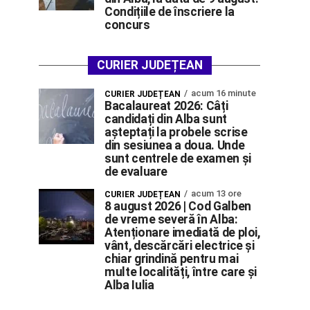
Condițiile de înscriere la
concurs
CURIER JUDEȚEAN
acum 16 minute
CURIER JUDEȚEAN
Bacalaureat 2026: Câți
candidați din Alba sunt
așteptați la probele scrise
din sesiunea a doua. Unde
sunt centrele de examen și
de evaluare
acum 13 ore
CURIER JUDEȚEAN
8 august 2026 | Cod Galben
de vreme severă în Alba:
Atenționare imediată de ploi,
vânt, descărcări electrice și
chiar grindină pentru mai
multe localități, între care și
Alba Iulia