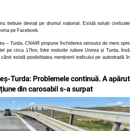
u trebuie deviați pe drumul național. Există soluții civilizate
 Cosma pe Facebook.
beș – Turda, CNAIR propune închiderea sensului de mers spre
lel pe circa 17km, între nodurile rutiere Unirea și Turda, însă
când există posibilitatea menținerii traficului pe autostradă în
eș-Turda: Problemele continuă. A apărut
țiune din carosabil s-a surpat