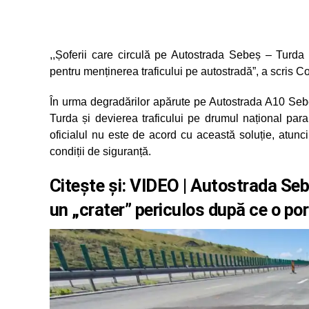
,,Șoferii care circulă pe Autostrada Sebeș – Turda n
pentru menținerea traficului pe autostradă”, a scris
În urma degradărilor apărute pe Autostrada A10 Se
Turda și devierea traficului pe drumul național para
oficialul nu este de acord cu această soluție, atunci 
condiții de siguranță.
Citește și:
VIDEO | Autostrada Seb
un „crater” periculos după ce o por