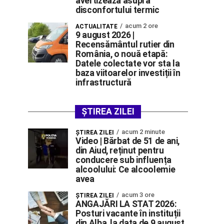
avertizează asupra
disconfortului termic
acum 2 ore
ACTUALITATE
9 august 2026 |
Recensământul rutier din
România, o nouă etapă:
Datele colectate vor sta la
baza viitoarelor investiții în
infrastructură
ȘTIREA ZILEI
acum 2 minute
ŞTIREA ZILEI
Video | Bărbat de 51 de ani,
din Aiud, reținut pentru
conducere sub influența
alcoolului: Ce alcoolemie
avea
acum 3 ore
ŞTIREA ZILEI
ANGAJĂRI LA STAT 2026:
Posturi vacante în instituții
din Alba, la data de 9 august.