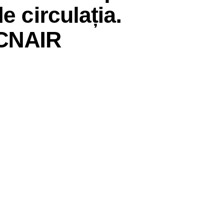
e circulația.
e CNAIR