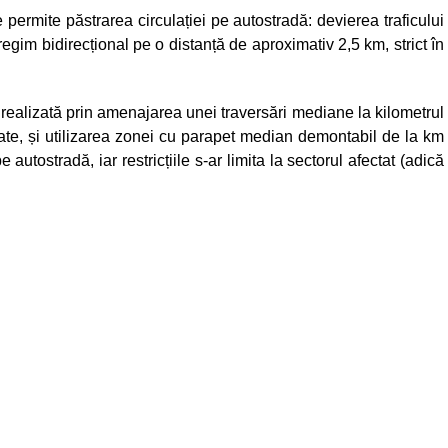
ermite păstrarea circulației pe autostradă: devierea traficului
regim bidirecțional pe o distanță de aproximativ 2,5 km, strict în
 realizată prin amenajarea unei traversări mediane la kilometrul
tate, și utilizarea zonei cu parapet median demontabil de la km
 autostradă, iar restricțiile s-ar limita la sectorul afectat (adică