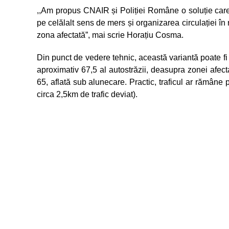
,,Am propus CNAIR și Poliției Române o soluție care p
pe celălalt sens de mers și organizarea circulației în 
zona afectată”, mai scrie Horațiu Cosma.
Din punct de vedere tehnic, această variantă poate fi
aproximativ 67,5 al autostrăzii, deasupra zonei afec
65, aflată sub alunecare. Practic, traficul ar rămâne pe
circa 2,5km de trafic deviat).