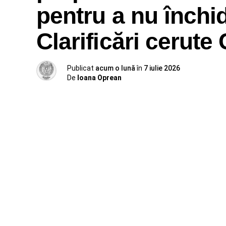
pentru a nu închid
Clarificări cerut
Publicat
acum o lună
în
7 iulie 2026
De
Ioana Oprean