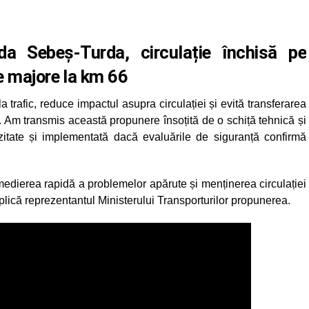
da Sebeș-Turda, circulație închisă pe
e majore la km 66
la trafic, reduce impactul asupra circulației și evită transferarea
 Am transmis această propunere însoțită de o schiță tehnică și
itate și implementată dacă evaluările de siguranță confirmă
 remedierea rapidă a problemelor apărute și menținerea circulației
explică reprezentantul Ministerului Transporturilor propunerea.