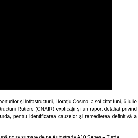
urilor și Infrastructurii, Horațiu Cosma, a solicitat luni, 6 iulie
cturii Rutiere (CNAIR) explicații și un raport detaliat privind
a, pentru identificarea cauzelor și remedierea definitivă a
după noua surpare de pe Autostrada A10 Sebeș – Turda