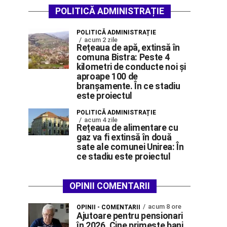
POLITICĂ ADMINISTRAȚIE
POLITICĂ ADMINISTRAȚIE
acum 2 zile
Rețeaua de apă, extinsă în
comuna Bistra: Peste 4
kilometri de conducte noi și
aproape 100 de
branșamente. În ce stadiu
este proiectul
POLITICĂ ADMINISTRAȚIE
acum 4 zile
Rețeaua de alimentare cu
gaz va fi extinsă în două
sate ale comunei Unirea: În
ce stadiu este proiectul
OPINII COMENTARII
acum 8 ore
OPINII - COMENTARII
Ajutoare pentru pensionari
în 2026. Cine primește bani