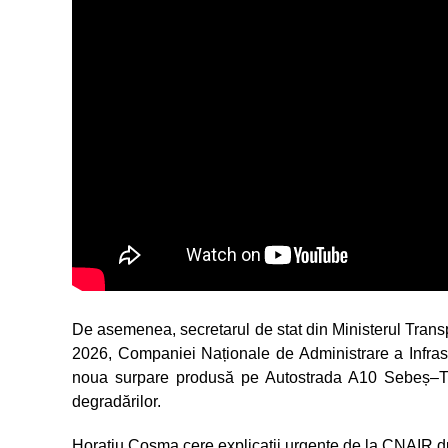
De asemenea, secretarul de stat din Ministerul Transport
2026, Companiei Naționale de Administrare a Infrastru
noua surpare produsă pe Autostrada A10 Sebeș–Turd
degradărilor.
Horațiu Cosma cere explicații urgente de la CNAIR 