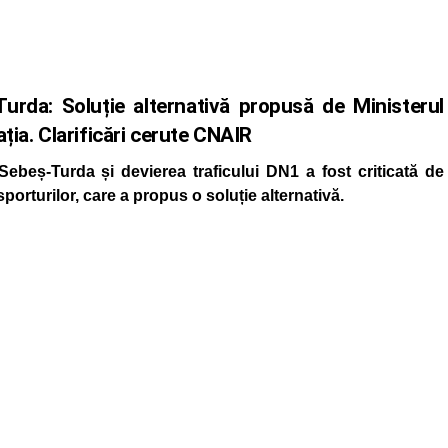
rda: Soluție alternativă propusă de Ministerul
ția. Clarificări cerute CNAIR
Sebeș-Turda și devierea traficului DN1 a fost criticată de
porturilor, care a propus o soluție alternativă.