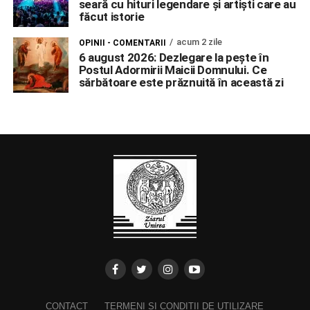
seară cu hituri legendare și artiști care au
făcut istorie
acum 2 zile
OPINII - COMENTARII
6 august 2026: Dezlegare la pește în
Postul Adormirii Maicii Domnului. Ce
sărbătoare este prăznuită în această zi
CONTACT
TERMENI ȘI CONDIȚII DE UTILIZARE