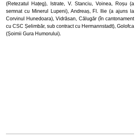
(Retezatul Hațeg), Istrate, V. Stanciu, Voinea, Roșu (a
semnat cu Minerul Lupeni), Andreaș, Fl. Ilie (a ajuns la
Corvinul Hunedoara), Vidrăsan, Călugăr (în cantonament
cu CSC Șelimbăr, sub contract cu Hermannstadt), Golofca
(Șoimii Gura Humorului).