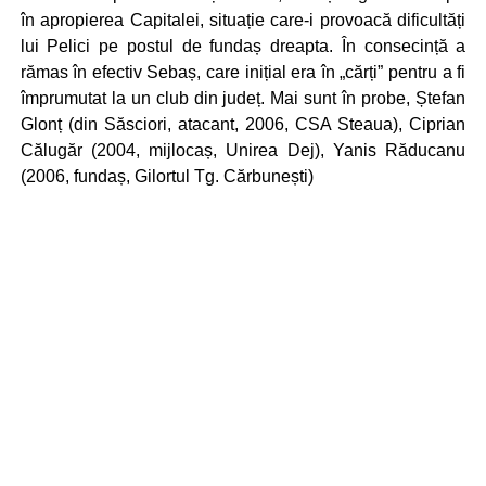
în apropierea Capitalei, situație care-i provoacă dificultăți
lui Pelici pe postul de fundaș dreapta. În consecință a
rămas în efectiv Sebaș, care inițial era în „cărți” pentru a fi
împrumutat la un club din județ. Mai sunt în probe, Ștefan
Glonț (din Săsciori, atacant, 2006, CSA Steaua), Ciprian
Călugăr (2004, mijlocaș, Unirea Dej), Yanis Răducanu
(2006, fundaș, Gilortul Tg. Cărbunești)