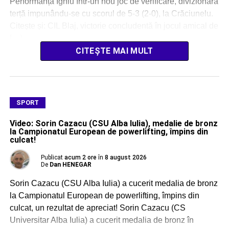
Performanța Ighiu într-un nou joc de verificare, divizionara
terță impunându-se cu scorul de 5-3 (2-0), la Crăciunelu.
Citește și: CIL Blaj, victorie concludentă în jocul amical de
[…]
CITEȘTE MAI MULT
SPORT
Video: Sorin Cazacu (CSU Alba Iulia), medalie de bronz
la Campionatul European de powerlifting, împins din
culcat!
Publicat
acum 2 ore
în
8 august 2026
De
Dan HENEGAR
Sorin Cazacu (CSU Alba Iulia) a cucerit medalia de bronz
la Campionatul European de powerlifting, împins din
culcat, un rezultat de apreciat! Sorin Cazacu (CS
Universitar Alba Iulia) a cucerit medalia de bronz în