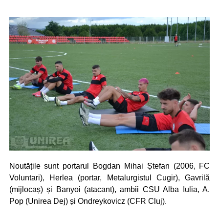
Noutățile sunt portarul Bogdan Mihai Ștefan (2006, FC
Voluntari), Herlea (portar, Metalurgistul Cugir), Gavrilă
(mijlocaș) și Banyoi (atacant), ambii CSU Alba Iulia, A.
Pop (Unirea Dej) și Ondreykovicz (CFR Cluj).