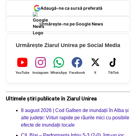
Adaugă-ne ca sursă preferată
Urmărește-ne pe Google News
Urmărește Ziarul Unirea pe Social Media
YouTube
Instagram
WhatsApp
Facebook
X
TikTok
Ultimele știri publicate în Ziarul Unirea
8 august 2026 | Cod Galben de inundații în Alba și
alte județe: Viituri rapide pe râurile mici cu posibile
efecte de inundații locale
CIL Blaj – Performanța Ighiu 5-3 (2-0), într-un joc