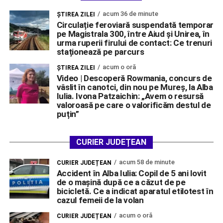
acum 36 de minute
ŞTIREA ZILEI
Circulație feroviară suspendată temporar
pe Magistrala 300, între Aiud și Unirea, în
urma ruperii firului de contact: Ce trenuri
staționează pe parcurs
acum o oră
ŞTIREA ZILEI
Video | Descoperă Rowmania, concurs de
vâslit în canotci, din nou pe Mureș, la Alba
Iulia. Ivona Patzaichin: „Avem o resursă
valoroasă pe care o valorificăm destul de
puțin”
CURIER JUDEȚEAN
acum 58 de minute
CURIER JUDEȚEAN
Accident în Alba Iulia: Copil de 5 ani lovit
de o mașină după ce a căzut de pe
bicicletă. Ce a indicat aparatul etilotest în
cazul femeii de la volan
acum o oră
CURIER JUDEȚEAN