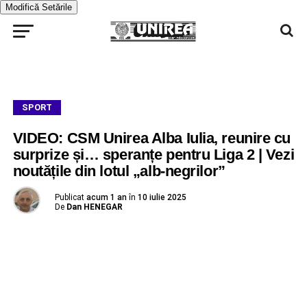
Modifică Setările
SPORT
VIDEO: CSM Unirea Alba Iulia, reunire cu
surprize și… speranțe pentru Liga 2 | Vezi
noutățile din lotul „alb-negrilor”
Publicat
acum 1 an
în
10 iulie 2025
De
Dan HENEGAR