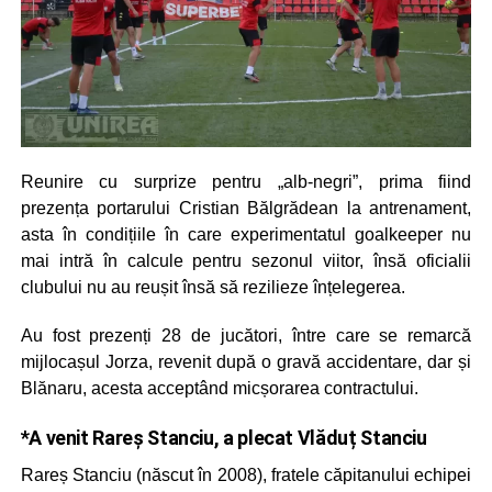
Reunire cu surprize pentru „alb-negri”, prima fiind
prezența portarului Cristian Bălgrădean la antrenament,
asta în condițiile în care experimentatul goalkeeper nu
mai intră în calcule pentru sezonul viitor, însă oficialii
clubului nu au reușit însă să rezilieze înțelegerea.
Au fost prezenți 28 de jucători, între care se remarcă
mijlocașul Jorza, revenit după o gravă accidentare, dar și
Blănaru, acesta acceptând micșorarea contractului.
*A venit Rareș Stanciu, a plecat Vlăduț Stanciu
Rareș Stanciu (născut în 2008), fratele căpitanului echipei