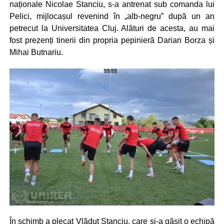
naționale Nicolae Stanciu, s-a antrenat sub comanda lui
Pelici, mijlocașul revenind în „alb-negru” după un an
petrecut la Universitatea Cluj. Alături de acesta, au mai
fost prezenți tinerii din propria pepinieră Darian Borza și
Mihai Butnariu.
În schimb a plecat Vlăduț Stanciu, care și-a găsit o echipă