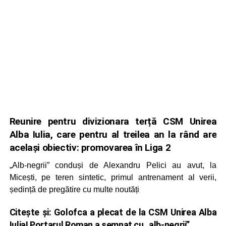
Reunire pentru divizionara terță CSM Unirea
Alba Iulia, care pentru al treilea an la rând are
același obiectiv: promovarea în Liga 2
„Alb-negrii” conduși de Alexandru Pelici au avut, la
Micești, pe teren sintetic, primul antrenament al verii,
ședință de pregătire cu multe noutăți
Citește și:
Golofca a plecat de la CSM Unirea Alba
Iulia! Portarul Roman a semnat cu „alb-negrii”