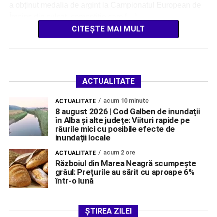
a obținut medalia de argint la Campionatul European de
Împins din culcat, competiție care […]
CITEȘTE MAI MULT
ACTUALITATE
acum 10 minute
ACTUALITATE
8 august 2026 | Cod Galben de inundații
în Alba și alte județe: Viituri rapide pe
râurile mici cu posibile efecte de
inundații locale
acum 2 ore
ACTUALITATE
Războiul din Marea Neagră scumpește
grâul: Prețurile au sărit cu aproape 6%
într-o lună
ȘTIREA ZILEI