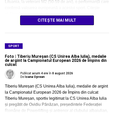
Lituania, la veterani M2 (50-59 de ani), o performanță care
confirmă valoarea europeană a acestui sport. Citește
și: România, rezultate de excepție […]
CITEȘTE MAI MULT
SPORT
Foto | Tiberiu Mureșan (CS Unirea Alba Iulia), medalie
de argint la Campionatul European 2026 de Împins din
culcat
Publicat
acum 4 ore
în
8 august 2026
De
Ioana Oprean
Tiberiu Mureșan (CS Unirea Alba Iulia), medalie de argint
la Campionatul European 2026 de Împins din culcat
Tiberiu Mureșan, sportiv legitimat la CS Unirea Alba Iulia
și pregătit de Ovidiu Pănăzan, președintele Federației
Române de Powerlifting și antrenor al clubului albaiulian,