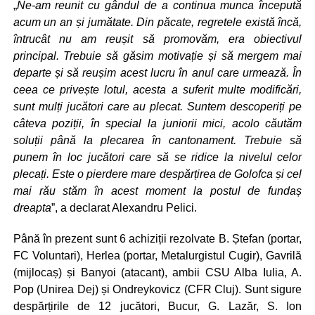
„
Ne-am reunit cu gândul de a continua munca începută
acum un an și jumătate. Din păcate, regretele există încă,
întrucât nu am reușit să promovăm, era obiectivul
principal. Trebuie să găsim motivație și să mergem mai
departe și să reușim acest lucru în anul care urmează. În
ceea ce privește lotul, acesta a suferit multe modificări,
sunt mulți jucători care au plecat. Suntem descoperiți pe
câteva poziții, în special la juniorii mici, acolo căutăm
soluții până la plecarea în cantonament. Trebuie să
punem în loc jucători care să se ridice la nivelul celor
plecați. Este o pierdere mare despărțirea de Golofca și cel
mai rău stăm în acest moment la postul de fundaș
dreapta
”, a declarat Alexandru Pelici.
Până în prezent sunt 6 achiziții rezolvate B. Ștefan (portar,
FC Voluntari), Herlea (portar, Metalurgistul Cugir), Gavrilă
(mijlocaș) și Banyoi (atacant), ambii CSU Alba Iulia, A.
Pop (Unirea Dej) și Ondreykovicz (CFR Cluj). Sunt sigure
despărțirile de 12 jucători, Bucur, G. Lazăr, S. Ion