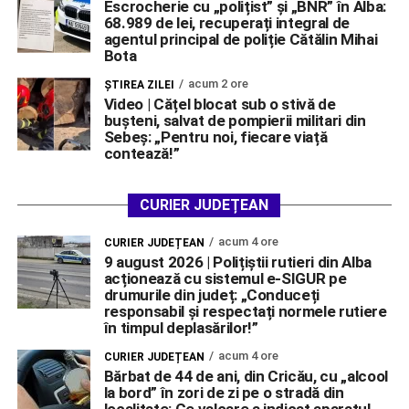
Escrocherie cu „polițist” și „BNR” în Alba:
68.989 de lei, recuperați integral de
agentul principal de poliție Cătălin Mihai
Bota
acum 2 ore
ŞTIREA ZILEI
Video | Cățel blocat sub o stivă de
bușteni, salvat de pompierii militari din
Sebeș: „Pentru noi, fiecare viață
contează!”
CURIER JUDEȚEAN
acum 4 ore
CURIER JUDEȚEAN
9 august 2026 | Polițiștii rutieri din Alba
acționează cu sistemul e-SIGUR pe
drumurile din județ: „Conduceți
responsabil și respectați normele rutiere
în timpul deplasărilor!”
acum 4 ore
CURIER JUDEȚEAN
Bărbat de 44 de ani, din Cricău, cu „alcool
la bord” în zori de zi pe o stradă din
localitate: Ce valoare a indicat aparatul