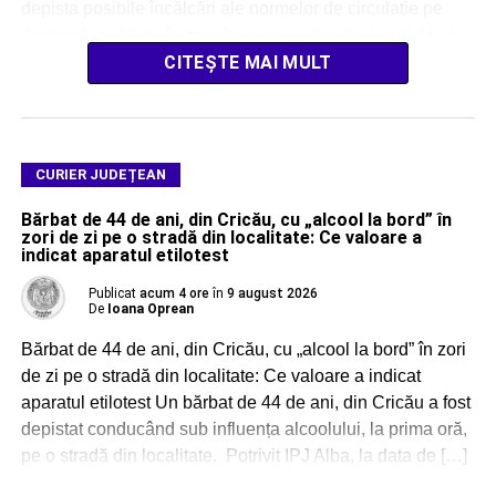
depista posibile încălcări ale normelor de circulație pe
drumurile publice, în zonele cu risc rutier din județul […]
CITEȘTE MAI MULT
CURIER JUDEȚEAN
Bărbat de 44 de ani, din Cricău, cu „alcool la bord” în
zori de zi pe o stradă din localitate: Ce valoare a
indicat aparatul etilotest
Publicat
acum 4 ore
în
9 august 2026
De
Ioana Oprean
Bărbat de 44 de ani, din Cricău, cu „alcool la bord” în zori
de zi pe o stradă din localitate: Ce valoare a indicat
aparatul etilotest Un bărbat de 44 de ani, din Cricău a fost
depistat conducând sub influența alcoolului, la prima oră,
pe o stradă din localitate. Potrivit IPJ Alba, la data de […]