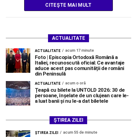
CITEȘTE MAI MULT
ACTUALITATE
acum 17 minute
ACTUALITATE
Foto | Episcopia Ortodoxă Română a
Italiei, recunoscută oficial: Ce avantaje
aduce acest pas comunității de români
din Peninsulă
acum o oră
ACTUALITATE
Țeapă cu bilete la UNTOLD 2026: 30 de
persoane, înșelate de un clujean care le-
a luat banii și nu le-a dat biletele
ȘTIREA ZILEI
acum 55 de minute
ŞTIREA ZILEI