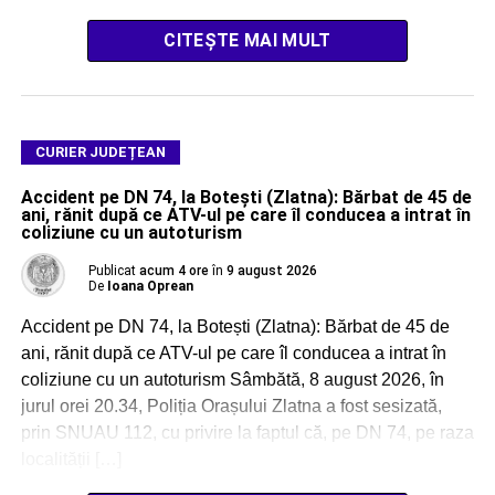
CITEȘTE MAI MULT
CURIER JUDEȚEAN
Accident pe DN 74, la Botești (Zlatna): Bărbat de 45 de
ani, rănit după ce ATV-ul pe care îl conducea a intrat în
coliziune cu un autoturism
Publicat
acum 4 ore
în
9 august 2026
De
Ioana Oprean
Accident pe DN 74, la Botești (Zlatna): Bărbat de 45 de
ani, rănit după ce ATV-ul pe care îl conducea a intrat în
coliziune cu un autoturism Sâmbătă, 8 august 2026, în
jurul orei 20.34, Poliția Orașului Zlatna a fost sesizată,
prin SNUAU 112, cu privire la faptul că, pe DN 74, pe raza
localității […]