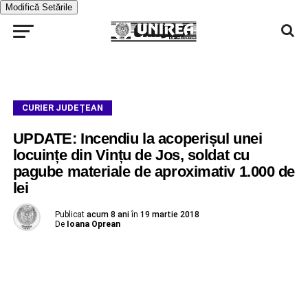
Modifică Setările
CURIER JUDEȚEAN
UPDATE: Incendiu la acoperișul unei
locuințe din Vințu de Jos, soldat cu
pagube materiale de aproximativ 1.000 de
lei
Publicat
acum 8 ani
în
19 martie 2018
De
Ioana Oprean