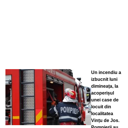
Un incendiu a
izbucnit luni
dimineața, la
acoperișul
unei case de
locuit din
localitatea
Vințu de Jos.
Pompierii au