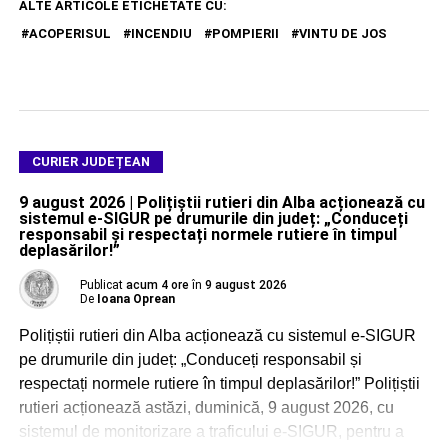
ALTE ARTICOLE ETICHETATE CU:
ACOPERISUL
INCENDIU
POMPIERII
VINTU DE JOS
CURIER JUDEȚEAN
9 august 2026 | Polițiștii rutieri din Alba acționează cu
sistemul e-SIGUR pe drumurile din județ: „Conduceți
responsabil și respectați normele rutiere în timpul
deplasărilor!”
Publicat
acum 4 ore
în
9 august 2026
De
Ioana Oprean
Polițiștii rutieri din Alba acționează cu sistemul e-SIGUR
pe drumurile din județ: „Conduceți responsabil și
respectați normele rutiere în timpul deplasărilor!” Polițiștii
rutieri acționează astăzi, duminică, 9 august 2026, cu
sistemul de monitorizare a traficului e-SIGUR, pentru a