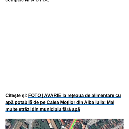
Citește și:
FOTO | AVARIE la rețeaua de alimentare cu
apă potabilă de pe Calea Moților din Alba Iulia: Mai
multe străzi din municipiu fără apă