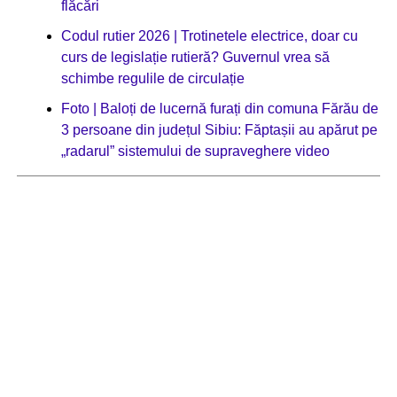
flăcări
Codul rutier 2026 | Trotinetele electrice, doar cu
curs de legislație rutieră? Guvernul vrea să
schimbe regulile de circulație
Foto | Baloți de lucernă furați din comuna Fărău de
3 persoane din județul Sibiu: Făptașii au apărut pe
„radarul” sistemului de supraveghere video