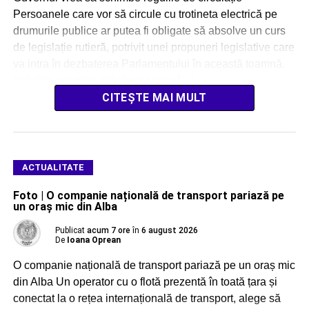
Persoanele care vor să circule cu trotineta electrică pe
drumurile publice ar putea fi obligate să absolve un curs
de legislație rutieră, potrivit unei propuneri legislative care
va intra în dezbaterea Parlamentului în această toamnă.
Inițiativa aparține inițial unui grup […]
CITEȘTE MAI MULT
ACTUALITATE
Foto | O companie națională de transport pariază pe
un oraș mic din Alba
Publicat
acum 7 ore
în
6 august 2026
De
Ioana Oprean
O companie națională de transport pariază pe un oraș mic
din Alba Un operator cu o flotă prezentă în toată țara și
conectat la o rețea internațională de transport, alege să