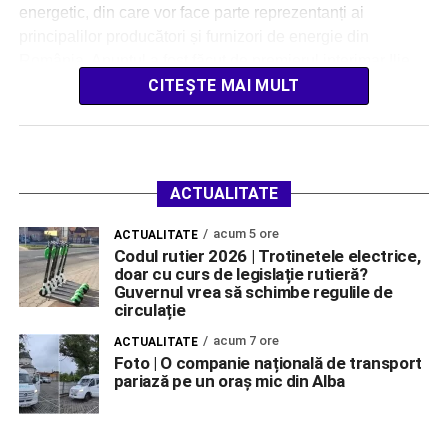
energetic, din care vor face parte reprezentanți ai
principalilor producători și furnizori de energie din
România. Anunțul a fost făcut de premierul interimar Ilie
[…]
CITEȘTE MAI MULT
ACTUALITATE
acum 5 ore
ACTUALITATE
Codul rutier 2026 | Trotinetele electrice,
doar cu curs de legislație rutieră?
Guvernul vrea să schimbe regulile de
circulație
acum 7 ore
ACTUALITATE
Foto | O companie națională de transport
pariază pe un oraș mic din Alba