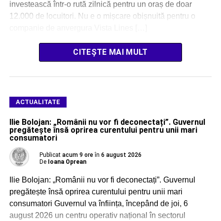
investească într-o rută zilnică pentru un oraș de doar
12.000 de locuitori. Nu e o mișcare obișnuită pentru o
companie de anvergura Vista Lines […]
CITEȘTE MAI MULT
ACTUALITATE
Ilie Bolojan: „Românii nu vor fi deconectați”. Guvernul
pregătește însă oprirea curentului pentru unii mari
consumatori
Publicat
acum 9 ore
în
6 august 2026
De
Ioana Oprean
Ilie Bolojan: „Românii nu vor fi deconectați”. Guvernul
pregătește însă oprirea curentului pentru unii mari
consumatori Guvernul va înființa, începând de joi, 6
august 2026 un centru operativ național în sectorul