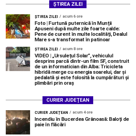
ȘTIREA ZILEI
acum 6 ore
ŞTIREA ZILEI
Foto | Furtună puternică în Munții
Apuseni după multe zile foarte calde:
Pene de curent în multe localități, Dealul
Mare s-a transformat în patinoar
acum 8 ore
ŞTIREA ZILEI
VIDEO | „Ursulețul Solar”, vehiculul
desprins parcă dintr-un film SF, construit
de un informatician din Alba: Tricicleta
hibridă merge cu energia soarelui, dar și
pedalată și este folosită la cumpărături și
plimbări prin oraș
CURIER JUDEȚEAN
acum 4 ore
CURIER JUDEȚEAN
Incendiu în Bucerdea Grânoasă: Baloți de
paie în flăcări