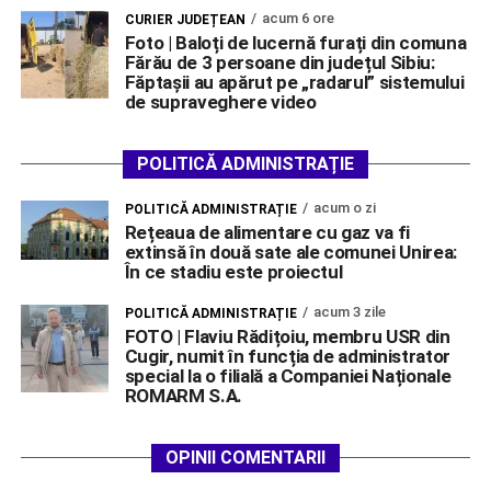
acum 6 ore
CURIER JUDEȚEAN
Foto | Baloți de lucernă furați din comuna
Fărău de 3 persoane din județul Sibiu:
Făptașii au apărut pe „radarul” sistemului
de supraveghere video
POLITICĂ ADMINISTRAȚIE
acum o zi
POLITICĂ ADMINISTRAȚIE
Rețeaua de alimentare cu gaz va fi
extinsă în două sate ale comunei Unirea:
În ce stadiu este proiectul
acum 3 zile
POLITICĂ ADMINISTRAȚIE
FOTO | Flaviu Rădițoiu, membru USR din
Cugir, numit în funcția de administrator
special la o filială a Companiei Naționale
ROMARM S.A.
OPINII COMENTARII