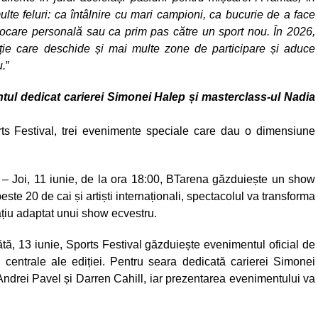
multe feluri: ca întâlnire cu mari campioni, ca bucurie de a face
vocare personală sau ca prim pas către un sport nou. În 2026,
iție care deschide și mai multe zone de participare și aduce
u.
”
ntul dedicat carierei Simonei Halep și masterclass-ul Nadia
rts Festival, trei evenimente speciale care dau o dimensiune
– Joi, 11 iunie, de la ora 18:00, BTarena găzduiește un show
te 20 de cai și artiști internaționali, spectacolul va transforma
ațiu adaptat unui show ecvestru.
, 13 iunie, Sports Festival găzduiește evenimentul oficial de
centrale ale ediției. Pentru seara dedicată carierei Simonei
 Andrei Pavel și Darren Cahill, iar prezentarea evenimentului va