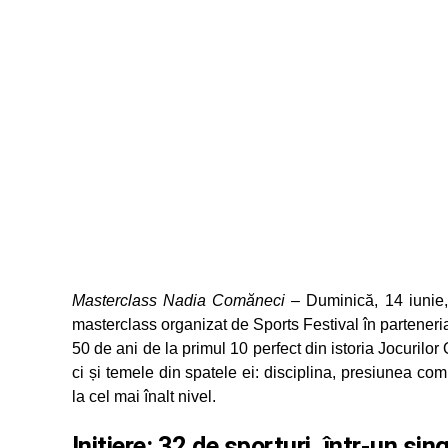
Masterclass Nadia Comăneci
– Duminică, 14 iunie,
masterclass organizat de Sports Festival în parteneria
50 de ani de la primul 10 perfect din istoria Jocuril
ci și temele din spatele ei: disciplina, presiunea comp
la cel mai înalt nivel.
Inițiere: 32 de sporturi, într-un sin