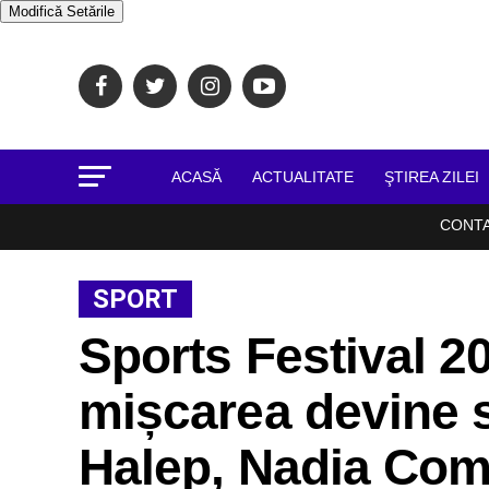
Modifică Setările
ACASĂ
ACTUALITATE
ŞTIREA ZILEI
CONT
SPORT
Sports Festival 2
mișcarea devine 
Halep, Nadia Comă