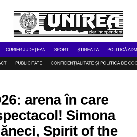
CURIER JUDEȚEAN
SPORT
ŞTIREA TA
POLITICĂ ADM
ACT
PUBLICITATE
CONFIDENȚIALITATE ȘI POLITICĂ DE CO
026: arena în care
spectacol! Simona
neci, Spirit of the