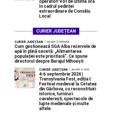
operator! Vot de ultimă oră
în cadrul ședinței
extraordinare de Consiliu
Local
CURIER JUDEȚEAN
acum 2 minute
CURIER JUDEȚEAN
Cum gestionează SGA Alba rezervele de
apă în plină secetă: „Alimentarea
populației este prioritară”. Ce spune
directorul despre Barajul Mihoești
acum o oră
CURIER JUDEȚEAN
4-6 septembrie 2026 |
Transylvania Fest, ediția I:
Festival medieval la Cetatea
din Gârbova, cu reconstituiri
istorice, turniruri
cavalerești, spectacole de
lupte medievale și multe
altele