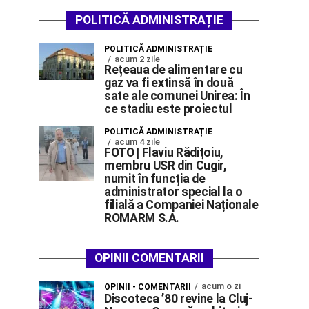
POLITICĂ ADMINISTRAȚIE
POLITICĂ ADMINISTRAȚIE
acum 2 zile
Rețeaua de alimentare cu
gaz va fi extinsă în două
sate ale comunei Unirea: În
ce stadiu este proiectul
POLITICĂ ADMINISTRAȚIE
acum 4 zile
FOTO | Flaviu Rădițoiu,
membru USR din Cugir,
numit în funcția de
administrator special la o
filială a Companiei Naționale
ROMARM S.A.
OPINII COMENTARII
acum o zi
OPINII - COMENTARII
Discoteca ’80 revine la Cluj-