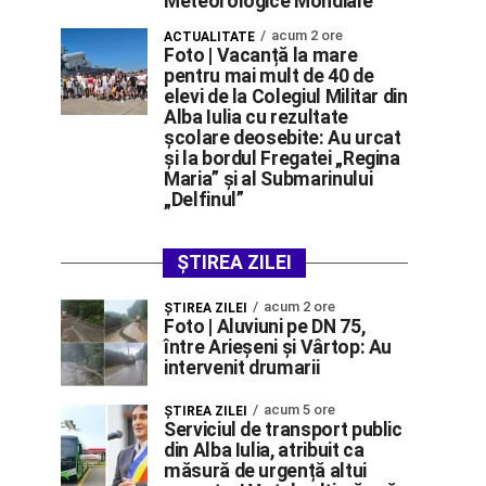
Meteorologice Mondiale
acum 2 ore
ACTUALITATE
Foto | Vacanță la mare
pentru mai mult de 40 de
elevi de la Colegiul Militar din
Alba Iulia cu rezultate
școlare deosebite: Au urcat
și la bordul Fregatei „Regina
Maria” și al Submarinului
„Delfinul”
ȘTIREA ZILEI
acum 2 ore
ŞTIREA ZILEI
Foto | Aluviuni pe DN 75,
între Arieșeni și Vârtop: Au
intervenit drumarii
acum 5 ore
ŞTIREA ZILEI
Serviciul de transport public
din Alba Iulia, atribuit ca
măsură de urgență altui