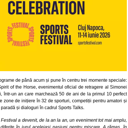
programe de până acum și pune în centru trei momente speciale:
rit of the Horse, evenimentul oficial de retragere al Simonei
, într-un an care marchează 50 de ani de la primul 10 perfect
ite zone de inițiere în 32 de sporturi, competiții pentru amatori și
 paradă și dialoguri în cadrul Sports Talks.
 Festival a devenit, de la an la an, un eveniment tot mai amplu,
iferite în jurul aceleiași pasiuni pentru mișcare. A rămas, în