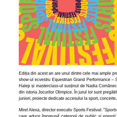
Ediția din acest an are unul dintre cele mai ample 
show-ul ecvestru Equestrian Grand Performance – Spi
Halep și masterclass-ul susținut de Nadia Comăneci
din istoria Jocurilor Olimpice. În jurul lor sunt pregăt
juniori, proiecte dedicate accesului la sport, concerte,
Mirel Alexa, director executiv Sports Festival: ”
Sports
care aduce împreună categorii de public și energii d