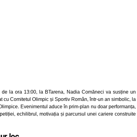
 de la ora 13:00, la BTarena, Nadia Comăneci va susține un
t cu Comitetul Olimpic și Sportiv Român, într-un an simbolic, la
or Olimpice. Evenimentul aduce în prim-plan nu doar performanța,
etiției, echilibrul, motivația și parcursul unei cariere construite
gur loc