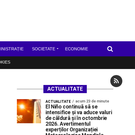
INISTRAȚIE
SOCIETATE
ECONOMIE
OKIES
ACTUALITATE
acum 23 de minute
ACTUALITATE
El Niño continuă să se
intensifice și va aduce valuri
de căldură și în octombrie
2026. Avertimentul
experților Organizației