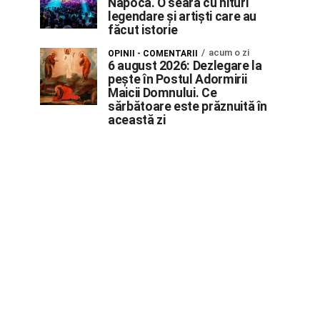
Napoca. O seară cu hituri
legendare și artiști care au
făcut istorie
acum o zi
OPINII - COMENTARII
6 august 2026: Dezlegare la
pește în Postul Adormirii
Maicii Domnului. Ce
sărbătoare este prăznuită în
această zi