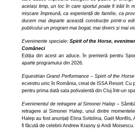
același timp, un loc în care sportul poate fi trăit în 
mișcare împreună, ca experiență de familie, ca pro
ducem mai departe această construcție printr-o ed
publicului un program mai bogat, mai divers și mai vi
Evenimente speciale:
Spirit of the Horse, evenime
Comăneci
Ediția din acest an aduce, în premieră pentru Spo
aparte programului din 2026.
Equestrian Grand Performance – Spirit of the Horse
ecvestru unic în România, creat de ISSA Resort. Cu pes
pentru prima dată sala polivalentă din Cluj într-un sp
Evenimentul de retragere al Simonei Halep
– Sâmbătă
retragere al Simonei Halep, unul dintre momentele 
Halep au fost anunțați Elina Svitolina, Gaël Monfils,
fi făcută de celebrii Andrew Krasny și Andi Moisescu.