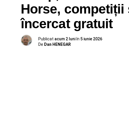
Horse, competiții 
încercat gratuit
Publicat
acum 2 luni
în
5 iunie 2026
De
Dan HENEGAR