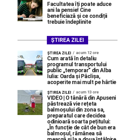
Facultatea îți poate aduce
ani la pensie! Cine
beneficiază și ce condiții
trebuie îndeplinite
ȘTIREA ZILEI
acum 12 ore
ŞTIREA ZILEI
Cum arată în detaliu
programul transportului
public „temporar” din Alba
Iulia: Oarda și Pâclișa,
acoperite mai mult pe hârtie
acum 13 ore
ŞTIREA ZILEI
VIDEO | O tânără din Apuseni
păstrează vie rețeta
balmoșului din zona sa,
preparatul care decidea
odinioară soarta pețitului:
„În funcție de cât de bun era
balmoșul, rămânea să
meargă și la a doua întâlnire