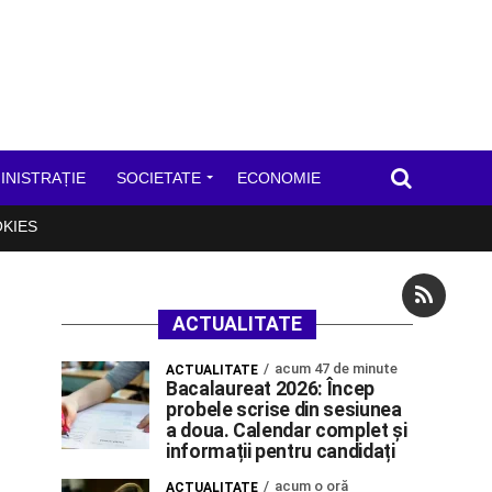
INISTRAȚIE
SOCIETATE
ECONOMIE
OKIES
ACTUALITATE
acum 47 de minute
ACTUALITATE
Bacalaureat 2026: Încep
probele scrise din sesiunea
a doua. Calendar complet și
informații pentru candidați
acum o oră
ACTUALITATE