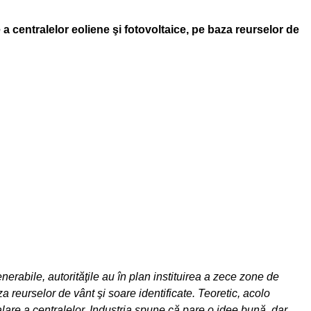
a centralelor eoliene şi fotovoltaice, pe baza reurselor de
erabile, autorităţile au în plan instituirea a zece zone de
a reurselor de vânt şi soare identificate. Teoretic, acolo
talare a centralelor. Industria spune că pare o idee bună, dar