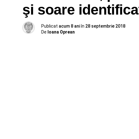
şi soare identifica
Publicat
acum 8 ani
în
28 septembrie 2018
De
Ioana Oprean