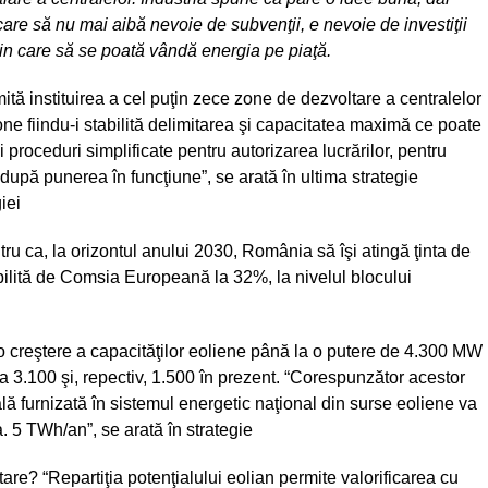
care să nu mai aibă nevoie de subvenţii, e nevoie de investiţii
rin care să se poată vândă energia pe piaţă.
ită instituirea a cel puţin zece zone de dezvoltare a centralelor
 zone fiindu-i stabilită delimitarea şi capacitatea maximă ce poate
ui proceduri simplificate pentru autorizarea lucrărilor, pentru
după punerea în funcţiune”, se arată în ultima strategie
iei
u ca, la orizontul anului 2030, România să îşi atingă ţinta de
abilită de Comsia Europeană la 32%, la nivelul blocului
 o creştere a capacităţilor eoliene până la o putere de 4.300 MW
ca 3.100 şi, repectiv, 1.500 în prezent. “Corespunzător acestor
lă furnizată în sistemul energetic naţional din surse eoliene va
. 5 TWh/an”, se arată în strategie
re? “Repartiţia potenţialului eolian permite valorificarea cu