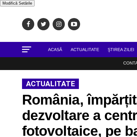
Modifică Setările
ACASĂ
ACTUALITATE
ŞTIREA ZILEI
CONT
ACTUALITATE
România, împărțit
dezvoltare a centr
fotovoltaice, pe b