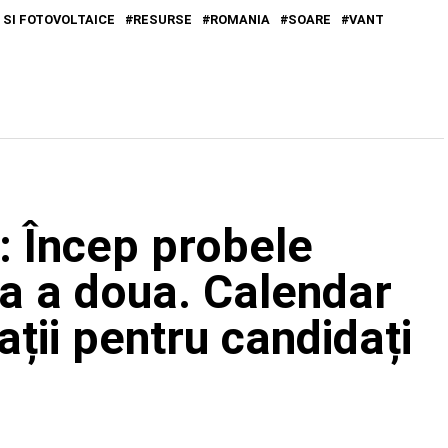
 SI FOTOVOLTAICE
RESURSE
ROMANIA
SOARE
VANT
: Încep probele
ea a doua. Calendar
ții pentru candidați