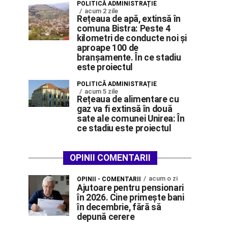
POLITICĂ ADMINISTRAȚIE
acum 2 zile
Rețeaua de apă, extinsă în
comuna Bistra: Peste 4
kilometri de conducte noi și
aproape 100 de
branșamente. În ce stadiu
este proiectul
POLITICĂ ADMINISTRAȚIE
acum 5 zile
Rețeaua de alimentare cu
gaz va fi extinsă în două
sate ale comunei Unirea: În
ce stadiu este proiectul
OPINII COMENTARII
acum o zi
OPINII - COMENTARII
Ajutoare pentru pensionari
în 2026. Cine primește bani
în decembrie, fără să
depună cerere