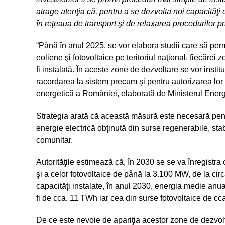
atrage atenţia că, pentru a se dezvolta noi capacităţi 
în reţeaua de transport şi de relaxarea procedurilor p
“Până în anul 2025, se vor elabora studii care să perm
eoliene şi fotovoltaice pe teritoriul naţional, fiecărei
fi instalată. În aceste zone de dezvoltare se vor instit
racordarea la sistem precum şi pentru autorizarea lor 
energetică a României, elaborată de Ministerul Energ
Strategia arată că această măsură este necesară pentr
energie electrică obţinută din surse regenerabile, st
comunitar.
Autorităţile estimează că, în 2030 se se va înregistra
şi a celor fotovoltaice de până la 3.100 MW, de la cir
capacităţi instalate, în anul 2030, energia medie anua
fi de cca. 11 TWh iar cea din surse fotovoltaice de cca
De ce este nevoie de apariţia acestor zone de dezvolta