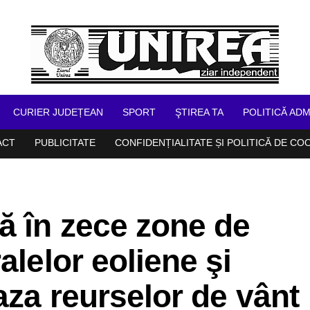
CURIER JUDEȚEAN
SPORT
ŞTIREA TA
POLITICĂ ADM
ACT
PUBLICITATE
CONFIDENȚIALITATE ȘI POLITICĂ DE CO
ă în zece zone de
alelor eoliene şi
aza reurselor de vânt