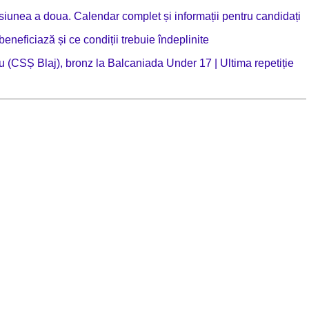
siunea a doua. Calendar complet și informații pentru candidați
eneficiază și ce condiții trebuie îndeplinite
 (CSȘ Blaj), bronz la Balcaniada Under 17 | Ultima repetiție