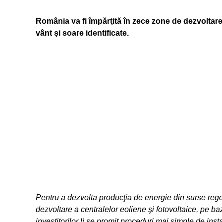
România va fi împărţită în zece zone de dezvoltare 
vânt şi soare identificate.
Pentru a dezvolta producţia de energie din surse regen
dezvoltare a centralelor eoliene şi fotovoltaice, pe baz
investitorilor li se promit proceduri mai simple de ins