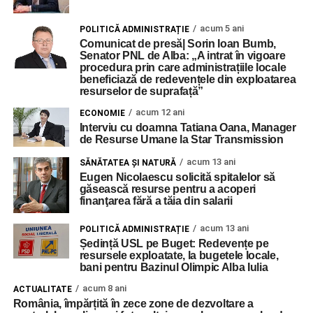
acum 5 ani
POLITICĂ ADMINISTRAȚIE
Comunicat de presă| Sorin Ioan Bumb,
Senator PNL de Alba: „A intrat în vigoare
procedura prin care administrațiile locale
beneficiază de redevențele din exploatarea
resurselor de suprafață”
acum 12 ani
ECONOMIE
Interviu cu doamna Tatiana Oana, Manager
de Resurse Umane la Star Transmission
acum 13 ani
SĂNĂTATEA ȘI NATURĂ
Eugen Nicolaescu solicită spitalelor să
găsească resurse pentru a acoperi
finanţarea fără a tăia din salarii
acum 13 ani
POLITICĂ ADMINISTRAȚIE
Ședință USL pe Buget: Redevențe pe
resursele exploatate, la bugetele locale,
bani pentru Bazinul Olimpic Alba Iulia
acum 8 ani
ACTUALITATE
România, împărțită în zece zone de dezvoltare a