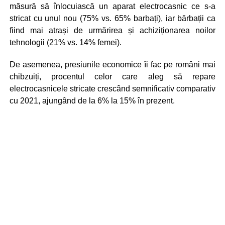
măsură să înlocuiască un aparat electrocasnic ce s-a
stricat cu unul nou (75% vs. 65% barbați), iar bărbații ca
fiind mai atrași de urmărirea și achiziționarea noilor
tehnologii (21% vs. 14% femei).
De asemenea, presiunile economice îi fac pe români mai
chibzuiți, procentul celor care aleg să repare
electrocasnicele stricate crescând semnificativ comparativ
cu 2021, ajungând de la 6% la 15% în prezent.