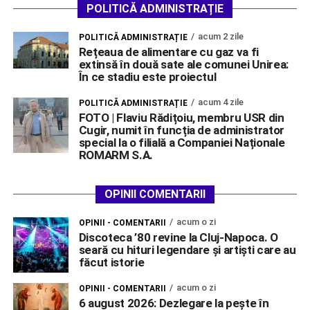
POLITICĂ ADMINISTRAȚIE
acum 2 zile
POLITICĂ ADMINISTRAȚIE
Rețeaua de alimentare cu gaz va fi
extinsă în două sate ale comunei Unirea:
În ce stadiu este proiectul
acum 4 zile
POLITICĂ ADMINISTRAȚIE
FOTO | Flaviu Rădițoiu, membru USR din
Cugir, numit în funcția de administrator
special la o filială a Companiei Naționale
ROMARM S.A.
OPINII COMENTARII
acum o zi
OPINII - COMENTARII
Discoteca ’80 revine la Cluj-Napoca. O
seară cu hituri legendare și artiști care au
făcut istorie
acum o zi
OPINII - COMENTARII
6 august 2026: Dezlegare la pește în