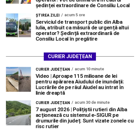
ședinței extraordinare de Consiliu Local
acum 5 ore
ŞTIREA ZILEI
Serviciul de transport public din Alba
Iulia, atribuit ca măsură de urgență altui
operator? Ședință extraordinară de
Consiliu Local în pregătire
CURIER JUDEȚEAN
acum 10 minute
CURIER JUDEȚEAN
Video | Aproape 115 milioane de lei
pentru apărarea Aiudului de inundații:
Lucrările de pe râul Aiudel au intrat în
linie dreaptă
acum 30 de minute
CURIER JUDEȚEAN
7 august 2026 | Polițiștii rutieri din Alba
acționează cu sistemul e-SIGUR pe
drumurile din județ: Sunt vizate zonele cu
risc rutier