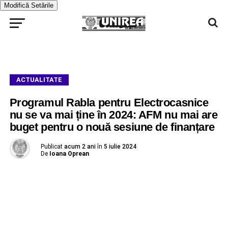
Modifică Setările
ACTUALITATE
Programul Rabla pentru Electrocasnice
nu se va mai ține în 2024: AFM nu mai are
buget pentru o nouă sesiune de finanțare
Publicat
acum 2 ani
în
5 iulie 2024
De
Ioana Oprean