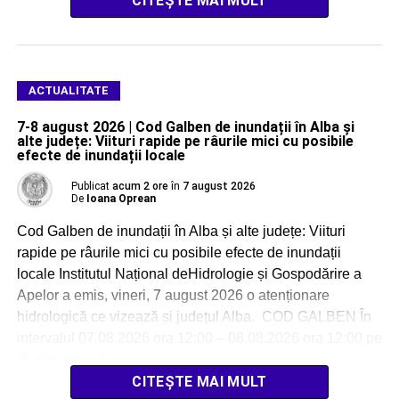
CITEȘTE MAI MULT
ACTUALITATE
7-8 august 2026 | Cod Galben de inundații în Alba și
alte județe: Viituri rapide pe râurile mici cu posibile
efecte de inundații locale
Publicat
acum 2 ore
în
7 august 2026
De
Ioana Oprean
Cod Galben de inundații în Alba și alte județe: Viituri
rapide pe râurile mici cu posibile efecte de inundații
locale Institutul Național deHidrologie și Gospodărire a
Apelor a emis, vineri, 7 august 2026 o atenționare
hidrologică ce vizează și județul Alba. COD GALBEN În
intervalul 07.08.2026 ora 12:00 – 08.08.2026 ora 12:00 pe
râurile din […]
CITEȘTE MAI MULT