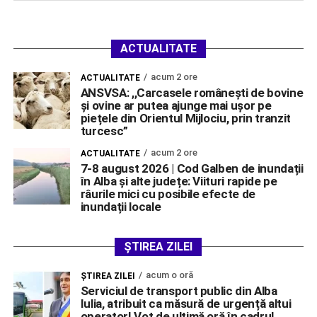
ACTUALITATE
acum 2 ore
ACTUALITATE
ANSVSA: ,,Carcasele românești de bovine
și ovine ar putea ajunge mai ușor pe
piețele din Orientul Mijlociu, prin tranzit
turcesc”
acum 2 ore
ACTUALITATE
7-8 august 2026 | Cod Galben de inundații
în Alba și alte județe: Viituri rapide pe
râurile mici cu posibile efecte de
inundații locale
ȘTIREA ZILEI
acum o oră
ŞTIREA ZILEI
Serviciul de transport public din Alba
Iulia, atribuit ca măsură de urgență altui
operator! Vot de ultimă oră în cadrul