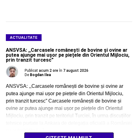
ACTUALITATE
ANSVSA: ,,Carcasele românești de bovine și ovine ar
putea ajunge mai ușor pe piețele din Orientul Mijlociu,
prin tranzit turcesc”
Publicat
acum 2 ore
în
7 august 2026
De
Bogdan Ilea
ANSVSA: ,,Carcasele românești de bovine și ovine ar
putea ajunge mai ușor pe piețele din Orientul Mijlociu,
prin tranzit turcesc” Carcasele românești de bovine și
ovine ar putea ajunge mai ușor pe piețele din Orientul
Mijlociu, prin tranzit pe teritoriul Turciei, în urma discuțiilor
tehnice purtate la Ankara de delegația oficială a României
cu autoritățile […]