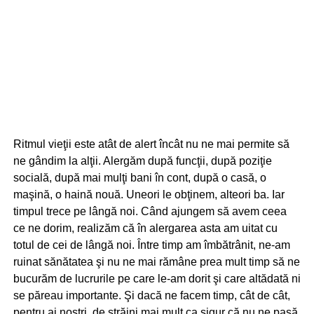
Ritmul vieţii este atât de alert încât nu ne mai permite să
ne gândim la alţii. Alergăm după funcţii, după poziţie
socială, după mai mulţi bani în cont, după o casă, o
maşină, o haină nouă. Uneori le obţinem, alteori ba. Iar
timpul trece pe lângă noi. Când ajungem să avem ceea
ce ne dorim, realizăm că în alergarea asta am uitat cu
totul de cei de lângă noi. Între timp am îmbătrânit, ne-am
ruinat sănătatea şi nu ne mai rămâne prea mult timp să ne
bucurăm de lucrurile pe care le-am dorit şi care altădată ni
se păreau importante. Şi dacă ne facem timp, cât de cât,
pentru ai noştri, de străini mai mult ca sigur că nu ne pasă