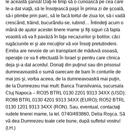
le această şansă! Daţi-le timp să o cunoască pe cea care
le-a dat viaţă, să le însoţească paşii în prima zi de şcoală,
să-i plimbe prin parc, să le facă tortul de ziua lor, să-i vadă
crescând, trăind, bucurându-se, iubind… Întindeţi acum o
mână de ajutor acestei tinere mame şi fiţi siguri că fapta
voastră vă va fi pavăză în faţa necazurilor şi bolilor, căci
rugăciunile ei şi ale micuţilor vă vor însoţi pretutindeni.
Emilia are nevoie de un transplant de măduvă osoasă,
operaţie ce va fi efectuată în Israel şi pentru care clinica
deja şi-a dat acordul. Donaţi din puţinul sau din prisosul
dumneavoastră o sumă oarecare de bani în conturile de
mai jos şi, vorba aceea, de la dumneavoastră mai puţin,
de la Dumnezeu mai mult: Banca Transilvania, sucursala
Cluj Napoca – RO35 BTRL 0130 2201 9313 34XX (USD);
RO98 BTRL 0130 4201 9313 34XX (EURO); RO52 BTRL
0130 1201 9313 34XX (RON). Sau, eventual, contactaţi
rudele tinerei mame, la tel. 0740/493860, Delia Roşca. Să
vă dea Dumnezeu toate cele bune, după sufletul vostru!
(I.H.)