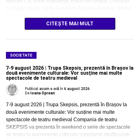
Mitchell Cu: Anne Hathaway, Ewan McGregor, Christian
Convery, Maisy Stella Gen Film: Actiune, Aventuri, Mister,
SF, Thriller Durată: 99 […]
CITEȘTE MAI MULT
SOCIETATE
7-9 august 2026 | Trupa Skepsis, prezentă în Brașov la
două evenimente culturale: Vor susține mai multe
spectacole de teatru medieval
Publicat
acum o oră
în
6 august 2026
De
Ioana Oprean
7-9 august 2026 | Trupa Skepsis, prezentă în Brașov la
două evenimente culturale: Vor susține mai multe
spectacole de teatru medieval Compania de teatru
SKEPSIS va prezenta în weekend o serie de spectacole
de teatru la evenimente culturale importante desfășurate