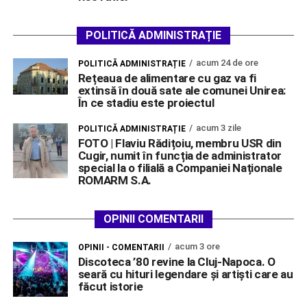
POLITICĂ ADMINISTRAȚIE
acum 24 de ore
POLITICĂ ADMINISTRAȚIE
Rețeaua de alimentare cu gaz va fi
extinsă în două sate ale comunei Unirea:
În ce stadiu este proiectul
acum 3 zile
POLITICĂ ADMINISTRAȚIE
FOTO | Flaviu Rădițoiu, membru USR din
Cugir, numit în funcția de administrator
special la o filială a Companiei Naționale
ROMARM S.A.
OPINII COMENTARII
acum 3 ore
OPINII - COMENTARII
Discoteca ’80 revine la Cluj-Napoca. O
seară cu hituri legendare și artiști care au
făcut istorie