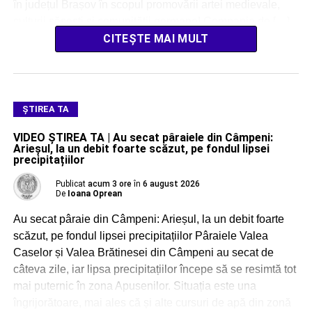
în județul Brașov în scopul promovării artei medievale,
culturii săsești și comunității germane! Compania de […]
CITEȘTE MAI MULT
ŞTIREA TA
VIDEO ȘTIREA TA | Au secat pâraiele din Câmpeni:
Arieșul, la un debit foarte scăzut, pe fondul lipsei
precipitațiilor
Publicat
acum 3 ore
în
6 august 2026
De
Ioana Oprean
Au secat pâraie din Câmpeni: Arieșul, la un debit foarte
scăzut, pe fondul lipsei precipitațiilor Pâraiele Valea
Caselor și Valea Brătinesei din Câmpeni au secat de
câteva zile, iar lipsa precipitațiilor începe să se resimtă tot
mai puternic în zona Apusenilor. Situația este una
îngrijorătoare, mai ales că și alte cursuri de apă din zonă