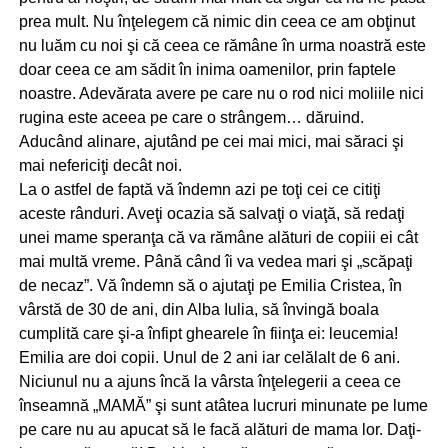
prea mult. Nu înţelegem că nimic din ceea ce am obţinut
nu luăm cu noi şi că ceea ce rămâne în urma noastră este
doar ceea ce am sădit în inima oamenilor, prin faptele
noastre. Adevărata avere pe care nu o rod nici moliile nici
rugina este aceea pe care o strângem… dăruind.
Aducând alinare, ajutând pe cei mai mici, mai săraci şi
mai nefericiţi decât noi.
La o astfel de faptă vă îndemn azi pe toţi cei ce citiţi
aceste rânduri. Aveţi ocazia să salvaţi o viaţă, să redaţi
unei mame speranţa că va rămâne alături de copiii ei cât
mai multă vreme. Până când îi va vedea mari şi „scăpaţi
de necaz”. Vă îndemn să o ajutaţi pe Emilia Cristea, în
vârstă de 30 de ani, din Alba Iulia, să învingă boala
cumplită care şi-a înfipt ghearele în fiinţa ei: leucemia!
Emilia are doi copii. Unul de 2 ani iar celălalt de 6 ani.
Niciunul nu a ajuns încă la vârsta înţelegerii a ceea ce
înseamnă „MAMĂ” şi sunt atâtea lucruri minunate pe lume
pe care nu au apucat să le facă alături de mama lor. Daţi-