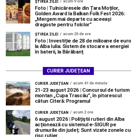
acum 9 ore
ŞTIREA ZILEI
Foto | Tulnicăresele din Țara Moților,
Golden Award la Balkan Folk Fest 2026:
„Mergem mai departe cu aceeași
dragoste pentru folclor”
acum 20 de ore
ŞTIREA ZILEI
Foto | Investiție de 28 de milioane de euro
la Alba Iulia: Sistem de stocare a energiei
în baterii, la Bărăbanț
CURIER JUDEȚEAN
acum 41 de minute
CURIER JUDEȚEAN
21-23 august 2026 | Concursul de turism
montan „Cupa Trascău”, în pitorescul
cătun Citeră: Programul
acum 2 ore
CURIER JUDEȚEAN
6 august 2026 | Polițiștii rutieri din Alba
acționează cu sistemul e-SIGUR pe
drumurile din județ: Sunt vizate zonele cu
risc rutier